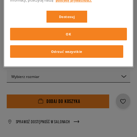
259,99 zł
z VAT
309,99 zł
-16%
(najniższa cena z 30 dni przed obniżką)
Dostosuj
479,99 zł
-46%
(Cena początkowa)
✛ 260 PKT. W
SIZEERCLUB
OK
Kolor:
czarny
Odrzuć wszystkie
Wybierz rozmiar
DODAJ DO KOSZYKA
SPRAWDŹ DOSTĘPNOŚĆ W SALONACH