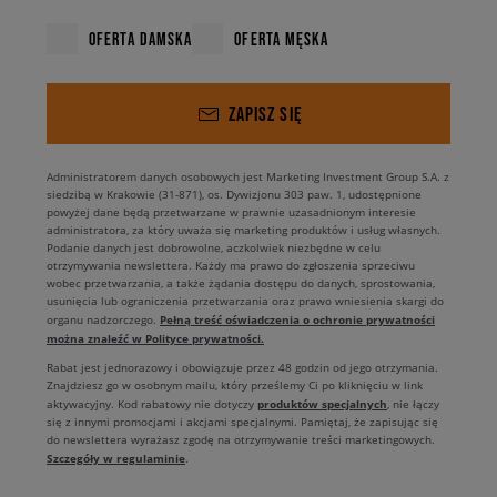
OFERTA DAMSKA
OFERTA MĘSKA
ZAPISZ SIĘ
Administratorem danych osobowych jest Marketing Investment Group S.A. z
siedzibą w Krakowie (31-871), os. Dywizjonu 303 paw. 1, udostępnione
powyżej dane będą przetwarzane w prawnie uzasadnionym interesie
administratora, za który uważa się marketing produktów i usług własnych.
Podanie danych jest dobrowolne, aczkolwiek niezbędne w celu
otrzymywania newslettera. Każdy ma prawo do zgłoszenia sprzeciwu
wobec przetwarzania, a także żądania dostępu do danych, sprostowania,
usunięcia lub ograniczenia przetwarzania oraz prawo wniesienia skargi do
Pełną treść oświadczenia o ochronie prywatności
organu nadzorczego.
można znaleźć w Polityce prywatności.
Rabat jest jednorazowy i obowiązuje przez 48 godzin od jego otrzymania.
Znajdziesz go w osobnym mailu, który prześlemy Ci po kliknięciu w link
produktów specjalnych
aktywacyjny. Kod rabatowy nie dotyczy
, nie łączy
się z innymi promocjami i akcjami specjalnymi. Pamiętaj, że zapisując się
do newslettera wyrażasz zgodę na otrzymywanie treści marketingowych.
Szczegóły w regulaminie
.