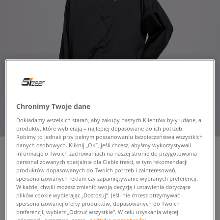
Chronimy Twoje dane
Dokładamy wszelkich starań, aby zakupy naszych Klientów były udane, a
produkty, które wybierają – najlepiej dopasowane do ich potrzeb.
Robimy to jednak przy pełnym poszanowaniu bezpieczeństwa wszystkich
danych osobowych. Kliknij „OK”, jeśli chcesz, abyśmy wykorzystywali
informacje o Twoich zachowaniach na naszej stronie do przygotowania
personalizowanych specjalnie dla Ciebie treści, w tym rekomendacji
produktów dopasowanych do Twoich potrzeb i zainteresowań,
NIKE KURTKA STREET
spersonalizowanych reklam czy zapamiętywanie wybranych preferencji.
VARSITY JACKET W NSW
W każdej chwili możesz zmienić swoją decyzję i ustawienia dotyczące
damskie, kurtki przejściowe
plików cookie wybierając „Dostosuj”. Jeśli nie chcesz otrzymywać
spersonalizowanej oferty produktów, dopasowanych do Twoich
preferencji, wybierz „Odrzuć wszystkie”. W celu uzyskania więcej
informacji, przeczytaj naszą
politykę prywatności.