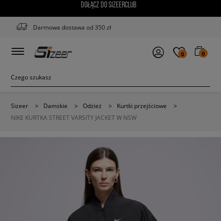
DOŁĄCZ DO SIZEERCLUB
Darmowa dostawa od 350 zł
0
0
Sizeer
>
Damskie
>
Odzież
>
Kurtki przejściowe
>
NIKE KURTKA STREET VARSITY JACKET W NSW