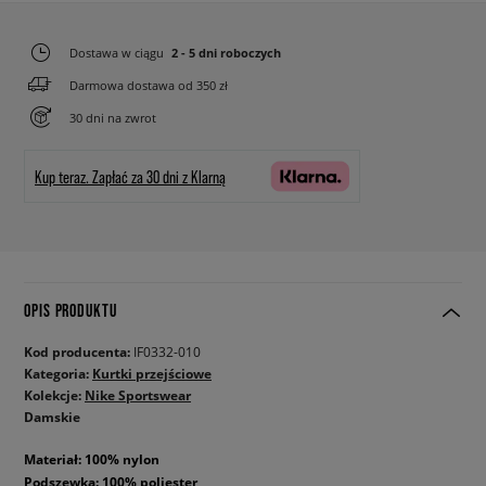
Dostawa w ciągu
2 - 5 dni roboczych
Darmowa dostawa od 350 zł
30 dni na zwrot
Kup teraz.
Zapłać za 30 dni z Klarną
OPIS PRODUKTU
Kod producenta:
IF0332-010
Kategoria:
Kurtki przejściowe
Kolekcje:
Nike Sportswear
Damskie
Materiał: 100% nylon
Podszewka: 100% poliester