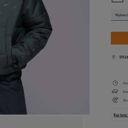
Wybierz
SPRA
Dos
Dar
30 
Kup teraz.