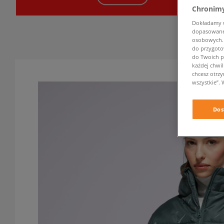
Chronimy
Dokładamy ws
dopasowane 
osobowych. K
do przygoto
do Twoich p
każdej chwil
chcesz otrz
wszystkie”. 
Dos