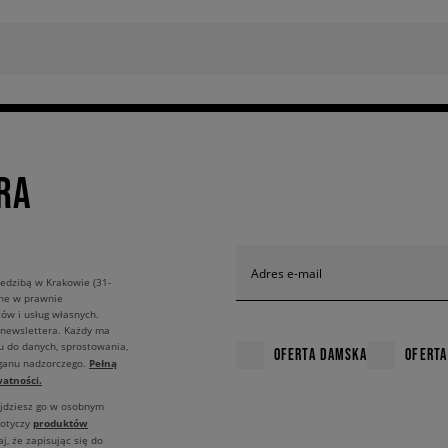
RA
Adres e-mail
edzibą w Krakowie (31-
ane w prawnie
ów i usług własnych.
 newslettera. Każdy ma
u do danych, sprostowania,
OFERTA DAMSKA
OFERTA
Pełną
rganu nadzorczego.
atności.
ajdziesz go w osobnym
produktów
dotyczy
j, że zapisując się do