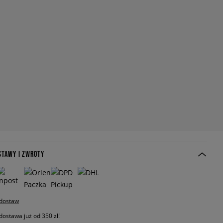
STAWY I ZWROTY
 dostaw
stawa już od 350 zł!