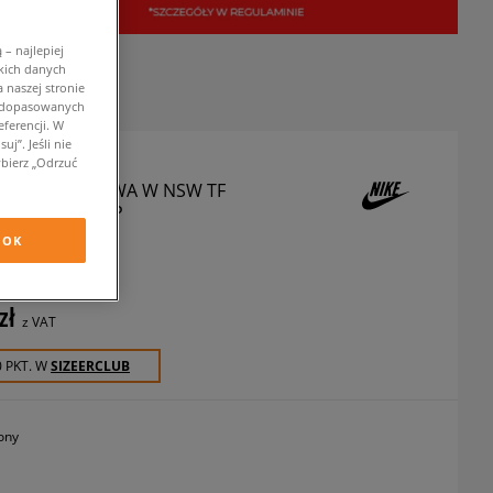
– najlepiej
kich danych
 naszej stronie
w dopasowanych
ferencji. W
j”. Jeśli nie
bierz „Odrzuć
URTKA PUCHOWA W NSW TF
K CLSC PFR AOP
OK
kurtki zimowe
zł
z VAT
0 PKT. W
SIZEERCLUB
lony