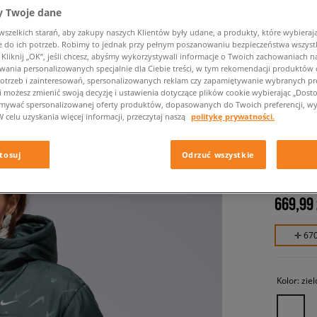
 Twoje dane
zelkich starań, aby zakupy naszych Klientów były udane, a produkty, które wybierają 
do ich potrzeb. Robimy to jednak przy pełnym poszanowaniu bezpieczeństwa wszyst
liknij „OK”, jeśli chcesz, abyśmy wykorzystywali informacje o Twoich zachowaniach na
wania personalizowanych specjalnie dla Ciebie treści, w tym rekomendacji produktó
otrzeb i zainteresowań, spersonalizowanych reklam czy zapamiętywanie wybranych pre
i możesz zmienić swoją decyzję i ustawienia dotyczące plików cookie wybierając „Dostosu
ymywać spersonalizowanej oferty produktów, dopasowanych do Twoich preferencji, wy
W celu uzyskania więcej informacji, przeczytaj naszą
politykę prywatności.
NIKE K
SNFL N
tosuj
Odrzuć wszystkie
damskie, 
669,99 
✛ 67
Kolor:
zie