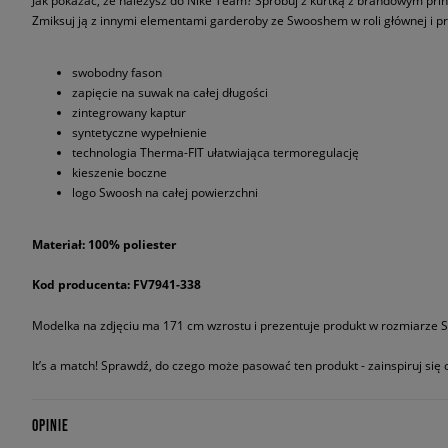
Jak pokazać, że należysz do Nike Team? Spróbuj z kurtką z brandowym print
Zmiksuj ją z innymi elementami garderoby ze Swooshem w roli głównej i prz
swobodny fason
zapięcie na suwak na całej długości
zintegrowany kaptur
syntetyczne wypełnienie
technologia Therma-FIT ułatwiająca termoregulację
kieszenie boczne
logo Swoosh na całej powierzchni
Materiał: 100% poliester
Kod producenta: FV7941-338
Modelka na zdjęciu ma 171 cm wzrostu i prezentuje produkt w rozmiarze S
It’s a match! Sprawdź, do czego może pasować ten produkt - zainspiruj się o
OPINIE