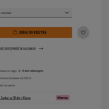
 rozmiar
DODAJ DO KOSZYKA
WDŹ DOSTĘPNOŚĆ W SALONACH
tawa w ciągu
2 - 5 dni roboczych
mowa dostawa od 350 zł
dni na zwrot
Zapłać za 30 dni z Klarną