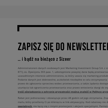
ZAPISZ SIĘ DO NEWSLETTE
… i bądź na bieżąco z Sizeer
Administratorem danych osobowych jest Marketing Investment Group S.A. z si
871), os. Dywizjonu 303 paw. 1, udostępnione powyżej dane będą przetwarz
uzasadnionym interesie administratora, za który uważa się marketing produkt
Podanie danych jest dobrowolne, aczkolwiek niezbędne w celu otrzymywania
prawo do zgłoszenia sprzeciwu wobec przetwarzania, a także żądania dostęp
usunięcia lub ograniczenia przetwarzania oraz prawo wniesienia skargi do o
treść oświadczenia o ochronie prywatności można znaleźć w Polityce pryw
Rabat jest jednorazowy i obowiązuje przez 48 godzin od jego otrzymania. Zn
mailu, który prześlemy Ci po kliknięciu w link aktywacyjny. Kod rabatowy nie 
specjalnych
, nie łączy się z innymi promocjami i akcjami specjalnymi. Pamięta