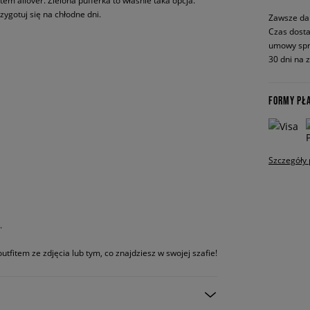
em allover. Zielona pufferka to właśnie taka opcja.
ygotuj się na chłodne dni.
Zawsze da
Czas dosta
umowy spr
30 dni na 
FORMY PŁ
Szczegóły 
.
utfitem ze zdjęcia lub tym, co znajdziesz w swojej szafie!