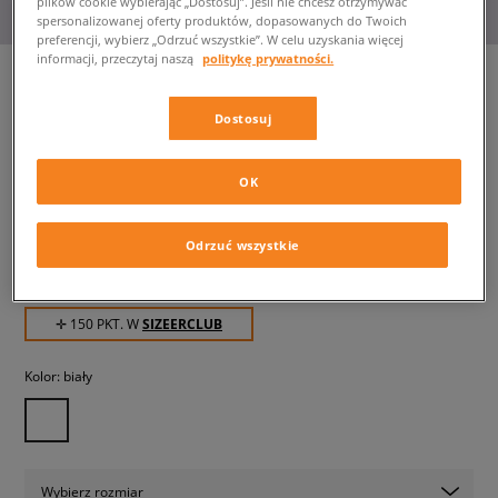
plików cookie wybierając „Dostosuj”. Jeśli nie chcesz otrzymywać
spersonalizowanej oferty produktów, dopasowanych do Twoich
preferencji, wybierz „Odrzuć wszystkie”. W celu uzyskania więcej
informacji, przeczytaj naszą
politykę prywatności.
Dostosuj
NIKE FORCE 1 MID EASYON
dziecięce, sneakersy
OK
149,99 zł
z VAT
Odrzuć wszystkie
159,99 zł
-6%
(najniższa cena z 30 dni przed obniżką)
299,99 zł
-50%
(Cena początkowa)
✛ 150 PKT. W
SIZEERCLUB
Kolor:
biały
Wybierz rozmiar