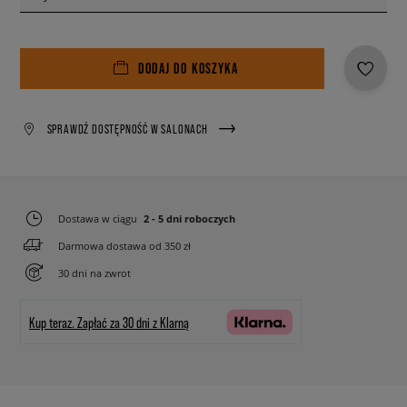
DODAJ DO KOSZYKA
SPRAWDŹ DOSTĘPNOŚĆ W SALONACH
Dostawa w ciągu
2 - 5 dni roboczych
Darmowa dostawa od 350 zł
30 dni na zwrot
Kup teraz.
Zapłać za 30 dni z Klarną