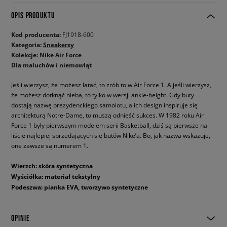
OPIS PRODUKTU
Kod producenta:
FJ1918-600
Kategoria:
Sneakersy
Kolekcje:
Nike Air Force
Dla maluchów i niemowląt
Jeśli wierzysz, że możesz latać, to zrób to w Air Force 1. A jeśli wierzysz,
że możesz dotknąć nieba, to tylko w wersji ankle-height. Gdy buty
dostają nazwę prezydenckiego samolotu, a ich design inspiruje się
architekturą Notre-Dame, to muszą odnieść sukces. W 1982 roku Air
Force 1 były pierwszym modelem serii Basketball, dziś są pierwsze na
liście najlepiej sprzedających się butów Nike’a. Bo, jak nazwa wskazuje,
one zawsze są numerem 1.
Wierzch: skóra syntetyczna
Wyściółka: materiał tekstylny
Podeszwa: pianka EVA, tworzywo syntetyczne
OPINIE