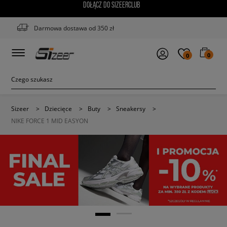
DOŁĄCZ DO SIZEERCLUB
Darmowa dostawa od 350 zł
0
0
Sizeer
>
Dziecięce
>
Buty
>
Sneakersy
>
NIKE FORCE 1 MID EASYON