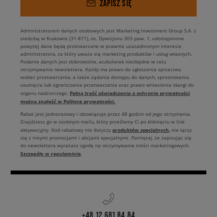
ZAPISZ SIĘ
Administratorem danych osobowych jest Marketing Investment Group S.A. z
siedzibą w Krakowie (31-871), os. Dywizjonu 303 paw. 1, udostępnione
powyżej dane będą przetwarzane w prawnie uzasadnionym interesie
administratora, za który uważa się marketing produktów i usług własnych.
Podanie danych jest dobrowolne, aczkolwiek niezbędne w celu
otrzymywania newslettera. Każdy ma prawo do zgłoszenia sprzeciwu
wobec przetwarzania, a także żądania dostępu do danych, sprostowania,
usunięcia lub ograniczenia przetwarzania oraz prawo wniesienia skargi do
Pełną treść oświadczenia o ochronie prywatności
organu nadzorczego.
można znaleźć w Polityce prywatności.
Rabat jest jednorazowy i obowiązuje przez 48 godzin od jego otrzymania.
Znajdziesz go w osobnym mailu, który prześlemy Ci po kliknięciu w link
produktów specjalnych
aktywacyjny. Kod rabatowy nie dotyczy
, nie łączy
się z innymi promocjami i akcjami specjalnymi. Pamiętaj, że zapisując się
do newslettera wyrażasz zgodę na otrzymywanie treści marketingowych.
Szczegóły w regulaminie
.
+48 12 681 84 84