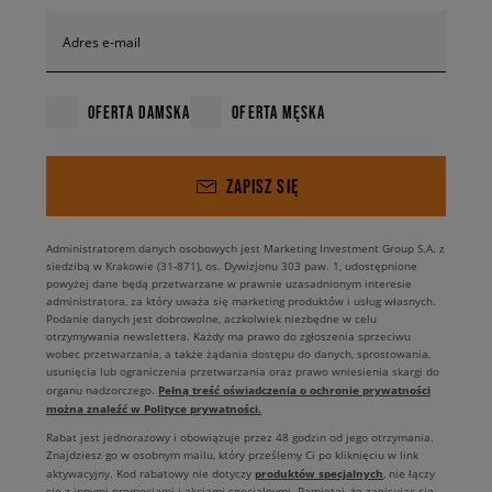
Adres e-mail
OFERTA DAMSKA
OFERTA MĘSKA
ZAPISZ SIĘ
Administratorem danych osobowych jest Marketing Investment Group S.A. z
siedzibą w Krakowie (31-871), os. Dywizjonu 303 paw. 1, udostępnione
powyżej dane będą przetwarzane w prawnie uzasadnionym interesie
administratora, za który uważa się marketing produktów i usług własnych.
Podanie danych jest dobrowolne, aczkolwiek niezbędne w celu
otrzymywania newslettera. Każdy ma prawo do zgłoszenia sprzeciwu
wobec przetwarzania, a także żądania dostępu do danych, sprostowania,
usunięcia lub ograniczenia przetwarzania oraz prawo wniesienia skargi do
Pełną treść oświadczenia o ochronie prywatności
organu nadzorczego.
można znaleźć w Polityce prywatności.
Rabat jest jednorazowy i obowiązuje przez 48 godzin od jego otrzymania.
Znajdziesz go w osobnym mailu, który prześlemy Ci po kliknięciu w link
produktów specjalnych
aktywacyjny. Kod rabatowy nie dotyczy
, nie łączy
się z innymi promocjami i akcjami specjalnymi. Pamiętaj, że zapisując się