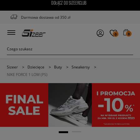
DOŁĄCZ DO SIZEERCLUB
Darmowa dostawa od 350 zł
0
0
Sizeer
>
Dziecięce
>
Buty
>
Sneakersy
>
NIKE FORCE 1 LOW (PS)