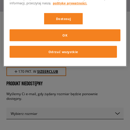
informacji, przeczytaj naszą
politykę prywatności.
Dostosuj
NIKE FORCE 1 LOW (PS)
OK
dziecięce, sneakersy
Odrzuć wszystkie
169,99 zł
z VAT
✛ 170 PKT. W
SIZEERCLUB
PRODUKT NIEDOSTĘPNY
Wyślemy Ci e-mail, gdy żądany rozmiar będzie ponownie
dostępny.
Wybierz rozmiar