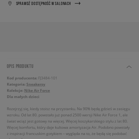
SPRAWDŹ DOSTĘPNOŚĆ W SALONACH
OPIS PRODUKTU
Kod producenta:
FJ3484-101
Kategoria:
Sneakersy
Kolekcje:
Nike Air Force
Dla małych dzieci
Rozejrzyj się, kiedy stoisz na przystanku. Na 90% będą gdzieś w zasięgu
wzroku. Od lat 80. powstało już ponad 2500 wersji Nike Air Force 1, ale
świat wciąż jest gotowy na więcej. Więcej koszykarskiego stylu z lat 80.
Więcej komfortu, który daje kultowa amortyzacja Air. Podobno powstały
z inspiracji francuskim gotykiem – wygląda na to, że będą się podobać