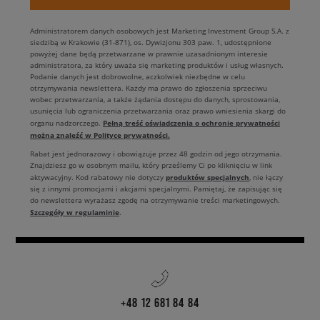
Administratorem danych osobowych jest Marketing Investment Group S.A. z
siedzibą w Krakowie (31-871), os. Dywizjonu 303 paw. 1, udostępnione
powyżej dane będą przetwarzane w prawnie uzasadnionym interesie
administratora, za który uważa się marketing produktów i usług własnych.
Podanie danych jest dobrowolne, aczkolwiek niezbędne w celu
otrzymywania newslettera. Każdy ma prawo do zgłoszenia sprzeciwu
wobec przetwarzania, a także żądania dostępu do danych, sprostowania,
usunięcia lub ograniczenia przetwarzania oraz prawo wniesienia skargi do
Pełną treść oświadczenia o ochronie prywatności
organu nadzorczego.
można znaleźć w Polityce prywatności.
Rabat jest jednorazowy i obowiązuje przez 48 godzin od jego otrzymania.
Znajdziesz go w osobnym mailu, który prześlemy Ci po kliknięciu w link
produktów specjalnych
aktywacyjny. Kod rabatowy nie dotyczy
, nie łączy
się z innymi promocjami i akcjami specjalnymi. Pamiętaj, że zapisując się
do newslettera wyrażasz zgodę na otrzymywanie treści marketingowych.
Szczegóły w regulaminie
.
+48 12 681 84 84