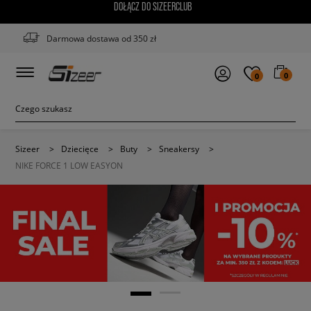
DOŁĄCZ DO SIZEERCLUB
Darmowa dostawa od 350 zł
0
0
Sizeer
>
Dziecięce
>
Buty
>
Sneakersy
>
NIKE FORCE 1 LOW EASYON