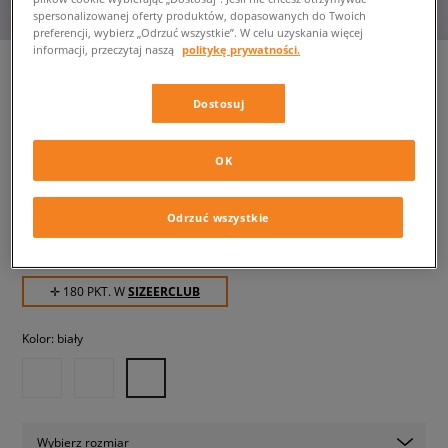
spersonalizowanej oferty produktów, dopasowanych do Twoich
preferencji, wybierz „Odrzuć wszystkie”. W celu uzyskania więcej
informacji, przeczytaj naszą
politykę prywatności.
Dostosuj
NIKE FORCE 1 LOW EASYON
dziecięce, sneakersy
OK
179,99 zł
z VAT
Odrzuć wszystkie
229,99 zł
-22%
(najniższa cena z 30 dni przed obniżką)
299,99 zł
-40%
(Cena początkowa)
✛ 180 PKT. W
SIZEERCLUB
Kolor:
biały
Wybierz rozmiar