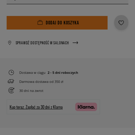
DODAJ DO KOSZYKA
SPRAWDŹ DOSTĘPNOŚĆ W SALONACH
Dostawa w ciągu
2 - 5 dni roboczych
Darmowa dostawa od 350 zł
30 dni na zwrot
Kup teraz.
Zapłać za 30 dni z Klarną