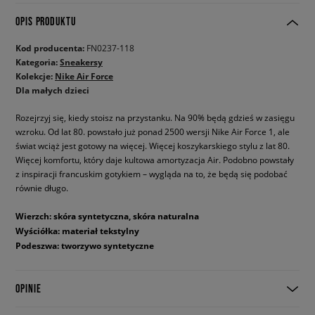
OPIS PRODUKTU
Kod producenta:
FN0237-118
Kategoria:
Sneakersy
Kolekcje:
Nike Air Force
Dla małych dzieci
Rozejrzyj się, kiedy stoisz na przystanku. Na 90% będą gdzieś w zasięgu
wzroku. Od lat 80. powstało już ponad 2500 wersji Nike Air Force 1, ale
świat wciąż jest gotowy na więcej. Więcej koszykarskiego stylu z lat 80.
Więcej komfortu, który daje kultowa amortyzacja Air. Podobno powstały
z inspiracji francuskim gotykiem – wygląda na to, że będą się podobać
równie długo.
Wierzch: skóra syntetyczna, skóra naturalna
Wyściółka: materiał tekstylny
Podeszwa: tworzywo syntetyczne
OPINIE