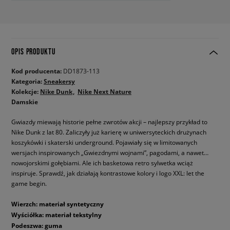
OPIS PRODUKTU
Kod producenta:
DD1873-113
Kategoria:
Sneakersy
Kolekcje:
Nike Dunk
Nike Next Nature
Damskie
Gwiazdy miewają historie pełne zwrotów akcji – najlepszy przykład to
Nike Dunk z lat 80. Zaliczyły już karierę w uniwersyteckich drużynach
koszykówki i skaterski underground. Pojawiały się w limitowanych
wersjach inspirowanych „Gwiezdnymi wojnami”, pagodami, a nawet…
nowojorskimi gołębiami. Ale ich basketowa retro sylwetka wciąż
inspiruje. Sprawdź, jak działają kontrastowe kolory i logo XXL: let the
game begin.
Wierzch: materiał syntetyczny
Wyściółka: materiał tekstylny
Podeszwa: guma