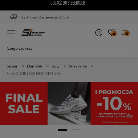
DOŁĄCZ DO SIZEERCLUB
Darmowa dostawa od 350 zł
0
0
Sizeer
>
Damskie
>
Buty
>
Sneakersy
>
NIKE DUNK LOW NEXT NATURE