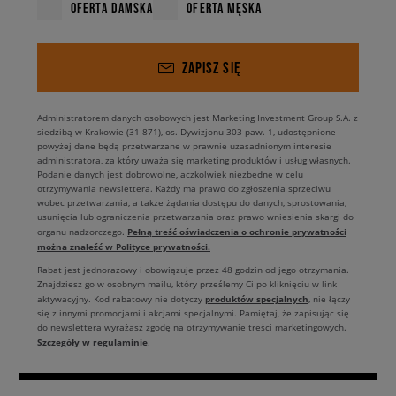
OFERTA DAMSKA
OFERTA MĘSKA
ZAPISZ SIĘ
Administratorem danych osobowych jest Marketing Investment Group S.A. z
siedzibą w Krakowie (31-871), os. Dywizjonu 303 paw. 1, udostępnione
powyżej dane będą przetwarzane w prawnie uzasadnionym interesie
administratora, za który uważa się marketing produktów i usług własnych.
Podanie danych jest dobrowolne, aczkolwiek niezbędne w celu
otrzymywania newslettera. Każdy ma prawo do zgłoszenia sprzeciwu
wobec przetwarzania, a także żądania dostępu do danych, sprostowania,
usunięcia lub ograniczenia przetwarzania oraz prawo wniesienia skargi do
Pełną treść oświadczenia o ochronie prywatności
organu nadzorczego.
można znaleźć w Polityce prywatności.
Rabat jest jednorazowy i obowiązuje przez 48 godzin od jego otrzymania.
Znajdziesz go w osobnym mailu, który prześlemy Ci po kliknięciu w link
produktów specjalnych
aktywacyjny. Kod rabatowy nie dotyczy
, nie łączy
się z innymi promocjami i akcjami specjalnymi. Pamiętaj, że zapisując się
do newslettera wyrażasz zgodę na otrzymywanie treści marketingowych.
Szczegóły w regulaminie
.