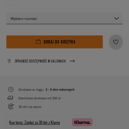
Wybierz rozmiar
DODAJ DO KOSZYKA
SPRAWDŹ DOSTĘPNOŚĆ W SALONACH
Dostawa w ciągu
2 - 5 dni roboczych
Darmowa dostawa od 350 zł
30 dni na zwrot
Kup teraz.
Zapłać za 30 dni z Klarną