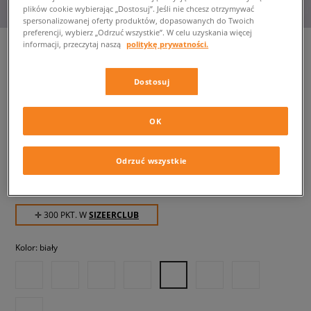
plików cookie wybierając „Dostosuj”. Jeśli nie chcesz otrzymywać
spersonalizowanej oferty produktów, dopasowanych do Twoich
preferencji, wybierz „Odrzuć wszystkie”. W celu uzyskania więcej
informacji, przeczytaj naszą
politykę prywatności.
NIKE DUNK LOW NEXT
Dostosuj
NATURE
damskie, sneakersy
OK
299,99 zł
z VAT
Odrzuć wszystkie
309,99 zł
-3%
(najniższa cena z 30 dni przed obniżką)
519,99 zł
-42%
(Cena początkowa)
✛ 300 PKT. W
SIZEERCLUB
Kolor:
biały