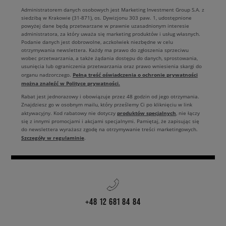
Administratorem danych osobowych jest Marketing Investment Group S.A. z
siedzibą w Krakowie (31-871), os. Dywizjonu 303 paw. 1, udostępnione
powyżej dane będą przetwarzane w prawnie uzasadnionym interesie
administratora, za który uważa się marketing produktów i usług własnych.
Podanie danych jest dobrowolne, aczkolwiek niezbędne w celu
otrzymywania newslettera. Każdy ma prawo do zgłoszenia sprzeciwu
wobec przetwarzania, a także żądania dostępu do danych, sprostowania,
usunięcia lub ograniczenia przetwarzania oraz prawo wniesienia skargi do
Pełną treść oświadczenia o ochronie prywatności
organu nadzorczego.
można znaleźć w Polityce prywatności.
Rabat jest jednorazowy i obowiązuje przez 48 godzin od jego otrzymania.
Znajdziesz go w osobnym mailu, który prześlemy Ci po kliknięciu w link
produktów specjalnych
aktywacyjny. Kod rabatowy nie dotyczy
, nie łączy
się z innymi promocjami i akcjami specjalnymi. Pamiętaj, że zapisując się
do newslettera wyrażasz zgodę na otrzymywanie treści marketingowych.
Szczegóły w regulaminie
.
+48 12 681 84 84