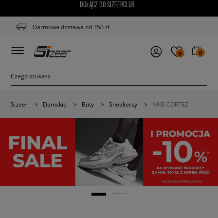
DOŁĄCZ DO SIZEERCLUB
Darmowa dostawa od 350 zł
0
0
Sizeer
>
Damskie
>
Buty
>
Sneakersy
>
NIKE CORTEZ