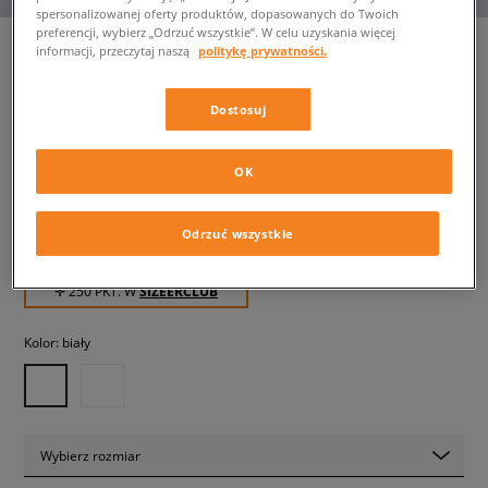
spersonalizowanej oferty produktów, dopasowanych do Twoich
preferencji, wybierz „Odrzuć wszystkie”. W celu uzyskania więcej
informacji, przeczytaj naszą
politykę prywatności.
NIKE CORTEZ
Dostosuj
damskie, sneakersy
OK
249,99 zł
z VAT
259,99 zł
-4%
(najniższa cena od momentu wprowadzenia produktu)
Odrzuć wszystkie
469,99 zł
-47%
(Cena początkowa)
✛ 250 PKT. W
SIZEERCLUB
Kolor:
biały
Wybierz rozmiar