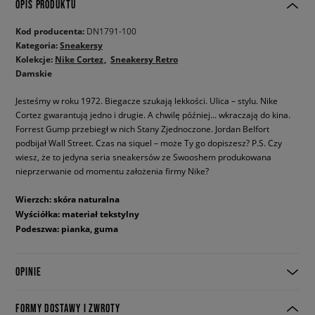
OPIS PRODUKTU
Kod producenta:
DN1791-100
Kategoria:
Sneakersy
Kolekcje:
Nike Cortez
Sneakersy Retro
Damskie
Jesteśmy w roku 1972. Biegacze szukają lekkości. Ulica – stylu. Nike
Cortez gwarantują jedno i drugie. A chwilę później... wkraczają do kina.
Forrest Gump przebiegł w nich Stany Zjednoczone. Jordan Belfort
podbijał Wall Street. Czas na siquel – może Ty go dopiszesz? P.S. Czy
wiesz, że to jedyna seria sneakersów ze Swooshem produkowana
nieprzerwanie od momentu założenia firmy Nike?
Wierzch: skóra naturalna
Wyściółka: materiał tekstylny
Podeszwa: pianka, guma
OPINIE
FORMY DOSTAWY I ZWROTY