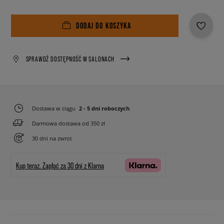
DODAJ DO KOSZYKA
SPRAWDŹ DOSTĘPNOŚĆ W SALONACH
Dostawa w ciągu
2 - 5 dni roboczych
Darmowa dostawa od 350 zł
30 dni na zwrot
Kup teraz.
Zapłać za 30 dni z Klarną