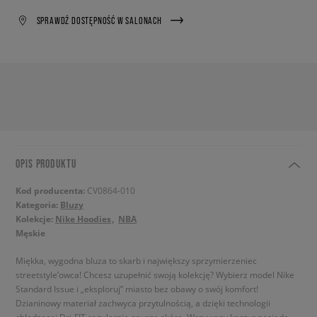
SPRAWDŹ DOSTĘPNOŚĆ W SALONACH
OPIS PRODUKTU
Kod producenta:
CV0864-010
Kategoria:
Bluzy
Kolekcje:
Nike Hoodies
NBA
Męskie
Miękka, wygodna bluza to skarb i największy sprzymierzeniec
streetstyle’owca! Chcesz uzupełnić swoją kolekcję? Wybierz model Nike
Standard Issue i „eksploruj” miasto bez obawy o swój komfort!
Dzianinowy materiał zachwyca przytulnością, a dzięki technologii