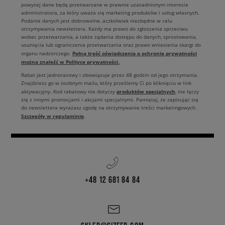
powyżej dane będą przetwarzane w prawnie uzasadnionym interesie
administratora, za który uważa się marketing produktów i usług własnych.
Podanie danych jest dobrowolne, aczkolwiek niezbędne w celu
otrzymywania newslettera. Każdy ma prawo do zgłoszenia sprzeciwu
wobec przetwarzania, a także żądania dostępu do danych, sprostowania,
usunięcia lub ograniczenia przetwarzania oraz prawo wniesienia skargi do
Pełną treść oświadczenia o ochronie prywatności
organu nadzorczego.
można znaleźć w Polityce prywatności.
Rabat jest jednorazowy i obowiązuje przez 48 godzin od jego otrzymania.
Znajdziesz go w osobnym mailu, który prześlemy Ci po kliknięciu w link
produktów specjalnych
aktywacyjny. Kod rabatowy nie dotyczy
, nie łączy
się z innymi promocjami i akcjami specjalnymi. Pamiętaj, że zapisując się
do newslettera wyrażasz zgodę na otrzymywanie treści marketingowych.
Szczegóły w regulaminie
.
+48 12 681 84 84