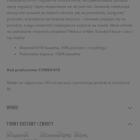
chłodzącej Dri-FIT regularnie osusza skórę. Wszywany kaptur posiada
opcję regulacji i lepiej dopasowuje się do potrzeb. Swobodę zwiększają
elastyczne wstawki po bokach ubrania. Jak na prawdziwą „kangurkę”
przystało, w projekcie nie brakuje kieszeni – schowek znajduje się na
przodzie, a jego zawartość zabezpiecza zapięcie na suwak. Masz ochotę
na zwiedzanie miejskich zakątków? Wskocz w Nike Standard Issue i ciesz
się chwilą!
Materiał: 61% bawełna, 39% poliester z recyklingu
Podszewka kaptura: 100% bawełna
Kod producenta: CV0864-010
Model na zdjęciu ma 183 cm wzrostu i prezentuje produkt w rozmiarze
M.
OPINIE
FORMY DOSTAWY I ZWROTY