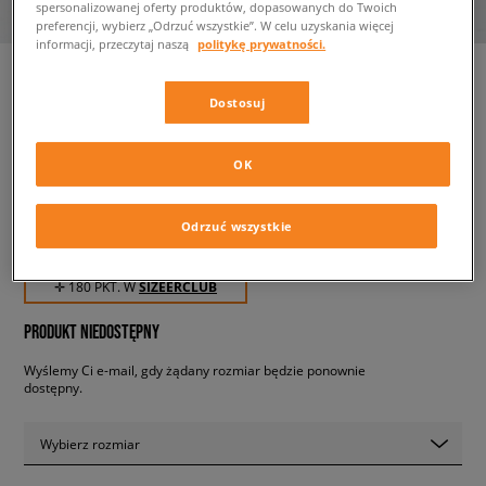
spersonalizowanej oferty produktów, dopasowanych do Twoich
preferencji, wybierz „Odrzuć wszystkie”. W celu uzyskania więcej
informacji, przeczytaj naszą
politykę prywatności.
Dostosuj
NIKE BLUZA Z KAPTUREM
STANDARD ISSUE NBA
OK
męskie, bluzy
Odrzuć wszystkie
179,99 zł
z VAT
✛ 180 PKT. W
SIZEERCLUB
PRODUKT NIEDOSTĘPNY
Wyślemy Ci e-mail, gdy żądany rozmiar będzie ponownie
dostępny.
Wybierz rozmiar