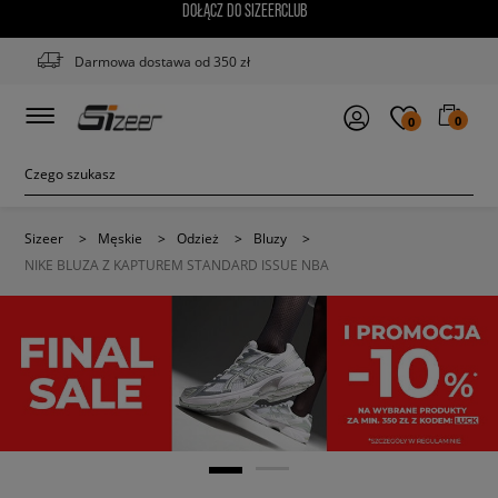
DOŁĄCZ DO SIZEERCLUB
Darmowa dostawa od 350 zł
0
0
Sizeer
>
Męskie
>
Odzież
>
Bluzy
>
NIKE BLUZA Z KAPTUREM STANDARD ISSUE NBA