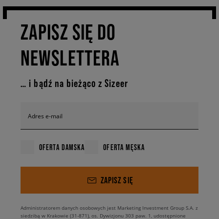
ZAPISZ SIĘ DO
NEWSLETTERA
… i bądź na bieżąco z Sizeer
Adres e-mail
OFERTA DAMSKA
OFERTA MĘSKA
ZAPISZ SIĘ
Administratorem danych osobowych jest Marketing Investment Group S.A. z
siedzibą w Krakowie (31-871), os. Dywizjonu 303 paw. 1, udostępnione