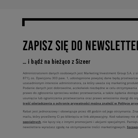
ZAPISZ SIĘ DO NEWSLETTE
… i bądź na bieżąco z Sizeer
Administratorem danych osobowych jest Marketing Investment Group S.A. z si
871), os. Dywizjonu 303 paw. 1, udostępnione powyżej dane będą przetwarz
uzasadnionym interesie administratora, za który uważa się marketing produkt
Podanie danych jest dobrowolne, aczkolwiek niezbędne w celu otrzymywania
prawo do zgłoszenia sprzeciwu wobec przetwarzania, a także żądania dostęp
usunięcia lub ograniczenia przetwarzania oraz prawo wniesienia skargi do o
treść oświadczenia o ochronie prywatności można znaleźć w Polityce pryw
Rabat jest jednorazowy i obowiązuje przez 48 godzin od jego otrzymania. Zn
mailu, który prześlemy Ci po kliknięciu w link aktywacyjny. Kod rabatowy nie 
specjalnych
, nie łączy się z innymi promocjami i akcjami specjalnymi. Pamięta
Szczeg
newslettera wyrażasz zgodę na otrzymywanie treści marketingowych.