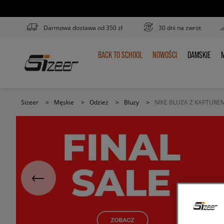
Darmowa dostawa od 350 zł
30 dni na zwrot
BACK TO SCHOOL
NOWOŚCI
DAMSKIE
M
BACK
NOWOŚCI
DAMSKIE
TO
SCHOOL
Sizeer
>
Męskie
>
Odzież
>
Bluzy
>
NIKE BLUZA Z KAPTURE