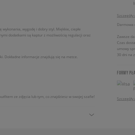
Szczegóły
Darmowa do
ę wykonania, wygodę i dobry styl. Miękkie, ciepłe
nymi dodatkami są kaptur z możliwością regulacji oraz
Zawsze da
Czas dosta
umowy spr
30 dni na 
ki. Dokładne informacje znajdują się na metce.
FORMY PŁ
utfitem ze zdjęcia lub tym, co znajdziesz w swojej szafie!
Szczegóły 