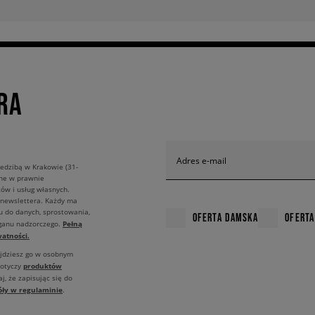
RA
Adres e-mail
edzibą w Krakowie (31-
ane w prawnie
ów i usług własnych.
 newslettera. Każdy ma
u do danych, sprostowania,
OFERTA DAMSKA
OFERTA
Pełną
rganu nadzorczego.
atności.
ajdziesz go w osobnym
produktów
dotyczy
j, że zapisując się do
óły w regulaminie
.