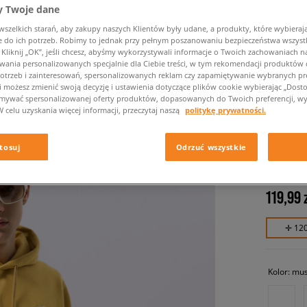
 Twoje dane
zelkich starań, aby zakupy naszych Klientów były udane, a produkty, które wybierają 
do ich potrzeb. Robimy to jednak przy pełnym poszanowaniu bezpieczeństwa wszyst
liknij „OK”, jeśli chcesz, abyśmy wykorzystywali informacje o Twoich zachowaniach na
wania personalizowanych specjalnie dla Ciebie treści, w tym rekomendacji produktó
otrzeb i zainteresowań, spersonalizowanych reklam czy zapamiętywanie wybranych pre
i możesz zmienić swoją decyzję i ustawienia dotyczące plików cookie wybierając „Dostosu
ymywać spersonalizowanej oferty produktów, dopasowanych do Twoich preferencji, wy
W celu uzyskania więcej informacji, przeczytaj naszą
politykę prywatności.
NIKE B
CLUB F
tosuj
Odrzuć wszystkie
męskie, b
119,99 
✛ 12
Kolor:
mus