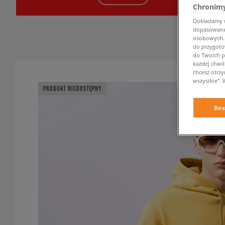
Chronimy
Dokładamy ws
dopasowane 
osobowych. K
do przygoto
do Twoich p
każdej chwil
chcesz otrz
wszystkie”. 
PRODUKT NIEDOSTĘPNY
Dos