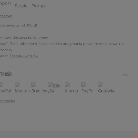
 dostaw
stawa już od 350 zł!
rmowa dostawa do Salonów
wy: 1-5 dni roboczych, licząc od dnia otrzymania potwierdzenia zawarcia
zedaży.
zwrot.
Zasady i warunki
ATNOŚCI
płatności