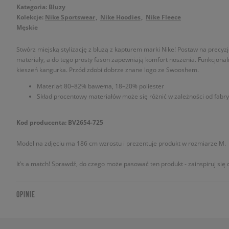
Kategoria:
Bluzy
Kolekcje:
Nike Sportswear
Nike Hoodies
Nike Fleece
Męskie
Stwórz miejską stylizację z bluzą z kapturem marki Nike! Postaw na precyzj
materiały, a do tego prosty fason zapewniają komfort noszenia. Funkcjonal
kieszeń kangurka. Przód zdobi dobrze znane logo ze Swooshem.
Materiał: 80–82% bawełna, 18–20% poliester
Skład procentowy materiałów może się różnić w zależności od fabry
Kod producenta: BV2654-725
Model na zdjęciu ma 186 cm wzrostu i prezentuje produkt w rozmiarze M.
It’s a match! Sprawdź, do czego może pasować ten produkt - zainspiruj się o
OPINIE