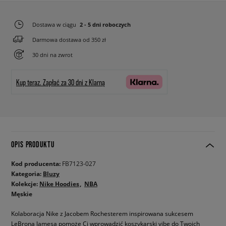
Dostawa w ciągu
2 - 5 dni roboczych
Darmowa dostawa od 350 zł
30 dni na zwrot
Kup teraz.
Zapłać za 30 dni z Klarną
OPIS PRODUKTU
Kod producenta:
FB7123-027
Kategoria:
Bluzy
Kolekcje:
Nike Hoodies
NBA
Męskie
Kolaboracja Nike z Jacobem Rochesterem inspirowana sukcesem
LeBrona Jamesa pomoże Ci wprowadzić koszykarski vibe do Twoich