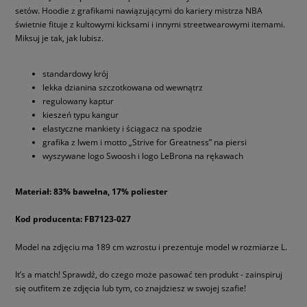
setów. Hoodie z grafikami nawiązującymi do kariery mistrza NBA
świetnie fituje z kultowymi kicksami i innymi streetwearowymi itemami.
Miksuj je tak, jak lubisz.
standardowy krój
lekka dzianina szczotkowana od wewnątrz
regulowany kaptur
kieszeń typu kangur
elastyczne mankiety i ściągacz na spodzie
grafika z lwem i motto „Strive for Greatness” na piersi
wyszywane logo Swoosh i logo LeBrona na rękawach
Materiał: 83% bawełna, 17% poliester
Kod producenta: FB7123-027
Model na zdjęciu ma 189 cm wzrostu i prezentuje model w rozmiarze L.
It’s a match! Sprawdź, do czego może pasować ten produkt - zainspiruj
się outfitem ze zdjęcia lub tym, co znajdziesz w swojej szafie!