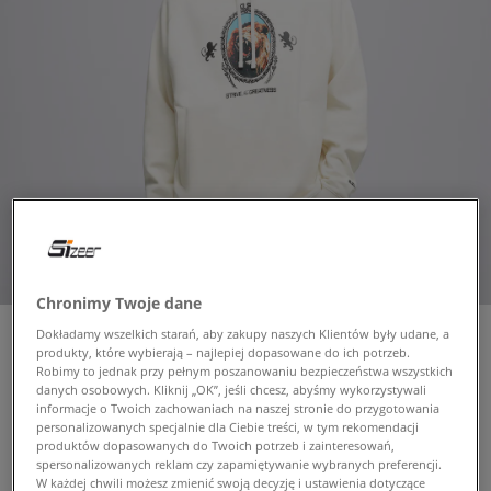
Chronimy Twoje dane
Dokładamy wszelkich starań, aby zakupy naszych Klientów były udane, a
produkty, które wybierają – najlepiej dopasowane do ich potrzeb.
Robimy to jednak przy pełnym poszanowaniu bezpieczeństwa wszystkich
NIKE BLUZA Z KAPTUREM LJ
danych osobowych. Kliknij „OK”, jeśli chcesz, abyśmy wykorzystywali
M NK BRSH PO NBA
informacje o Twoich zachowaniach na naszej stronie do przygotowania
personalizowanych specjalnie dla Ciebie treści, w tym rekomendacji
męskie, bluzy
produktów dopasowanych do Twoich potrzeb i zainteresowań,
spersonalizowanych reklam czy zapamiętywanie wybranych preferencji.
W każdej chwili możesz zmienić swoją decyzję i ustawienia dotyczące