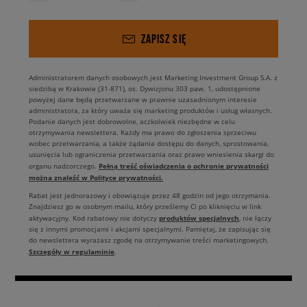
ZAPISZ SIĘ
Administratorem danych osobowych jest Marketing Investment Group S.A. z
siedzibą w Krakowie (31-871), os. Dywizjonu 303 paw. 1, udostępnione
powyżej dane będą przetwarzane w prawnie uzasadnionym interesie
administratora, za który uważa się marketing produktów i usług własnych.
Podanie danych jest dobrowolne, aczkolwiek niezbędne w celu
otrzymywania newslettera. Każdy ma prawo do zgłoszenia sprzeciwu
wobec przetwarzania, a także żądania dostępu do danych, sprostowania,
usunięcia lub ograniczenia przetwarzania oraz prawo wniesienia skargi do
Pełną treść oświadczenia o ochronie prywatności
organu nadzorczego.
można znaleźć w Polityce prywatności.
Rabat jest jednorazowy i obowiązuje przez 48 godzin od jego otrzymania.
Znajdziesz go w osobnym mailu, który prześlemy Ci po kliknięciu w link
produktów specjalnych
aktywacyjny. Kod rabatowy nie dotyczy
, nie łączy
się z innymi promocjami i akcjami specjalnymi. Pamiętaj, że zapisując się
do newslettera wyrażasz zgodę na otrzymywanie treści marketingowych.
Szczegóły w regulaminie
.