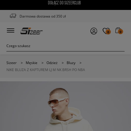
DOŁĄCZ DO SIZEERCLUB
Darmowa dostawa od 350 zł
0
0
Sizeer
>
Męskie
>
Odzież
>
Bluzy
>
NIKE BLUZA Z KAPTUREM LJ M NK BRSH PO NBA