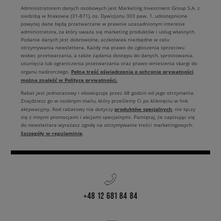
Administratorem danych osobowych jest Marketing Investment Group S.A. z
siedzibą w Krakowie (31-871), os. Dywizjonu 303 paw. 1, udostępnione
powyżej dane będą przetwarzane w prawnie uzasadnionym interesie
administratora, za który uważa się marketing produktów i usług własnych.
Podanie danych jest dobrowolne, aczkolwiek niezbędne w celu
otrzymywania newslettera. Każdy ma prawo do zgłoszenia sprzeciwu
wobec przetwarzania, a także żądania dostępu do danych, sprostowania,
usunięcia lub ograniczenia przetwarzania oraz prawo wniesienia skargi do
Pełną treść oświadczenia o ochronie prywatności
organu nadzorczego.
można znaleźć w Polityce prywatności.
Rabat jest jednorazowy i obowiązuje przez 48 godzin od jego otrzymania.
Znajdziesz go w osobnym mailu, który prześlemy Ci po kliknięciu w link
produktów specjalnych
aktywacyjny. Kod rabatowy nie dotyczy
, nie łączy
się z innymi promocjami i akcjami specjalnymi. Pamiętaj, że zapisując się
do newslettera wyrażasz zgodę na otrzymywanie treści marketingowych.
Szczegóły w regulaminie
.
+48 12 681 84 84