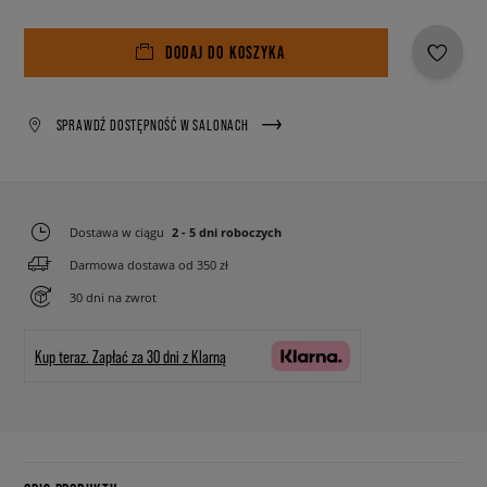
DODAJ DO KOSZYKA
SPRAWDŹ DOSTĘPNOŚĆ W SALONACH
Dostawa w ciągu
2 - 5 dni roboczych
Darmowa dostawa od 350 zł
30 dni na zwrot
Kup teraz.
Zapłać za 30 dni z Klarną