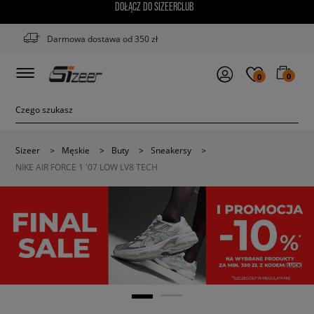
DOŁĄCZ DO SIZEERCLUB
Darmowa dostawa od 350 zł
0
0
Sizeer
>
Męskie
>
Buty
>
Sneakersy
>
NIKE AIR FORCE 1 '07 LOW LV8 TECH