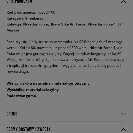
OPIS PRODUKTU
Kod producenta:
IR0952-100
Kategoria:
Sneakersy
Kolekcje:
Nike Air Force
Białe Nike Air Force
Nike Air Force 1 '07
Męskie
Rozejrzyj się, kiedy stoisz na przystanku. Na 90% będą gdzieś w zasięgu
wzroku. Od lat 80. powstało już ponad 2500 wersji Nike Air Force 1, ale
świat wciąż jest gotowy na więcej. Więcej koszykarskiego stylu z lat 80.
Więcej komfortu, który daje kultowa amortyzacja Air. Podobno powstały
z inspiracji francuskim gotykiem – wygląda na to, że będą się podobać
równie długo.
Wierzch: skóra naturalna, materiał syntetyczny
Wyściółka: materiał tekstylny
Podeszwa: guma
OPINIE
FORMY DOSTAWY I ZWROTY