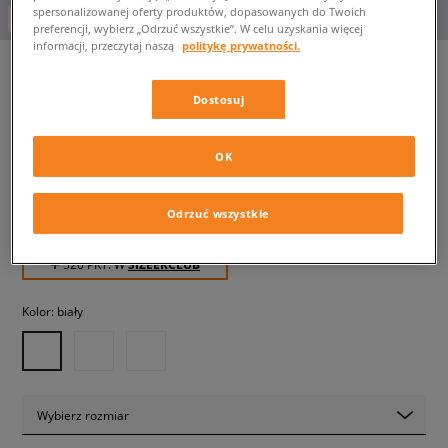
spersonalizowanej oferty produktów, dopasowanych do Twoich
-10% za min. 350 zł kod: LUCK
preferencji, wybierz „Odrzuć wszystkie”. W celu uzyskania więcej
informacji, przeczytaj naszą
politykę prywatności.
Dostosuj
NIKE AIR FORCE 1 '07 LOW
LV8 TECH
męskie, sneakersy
OK
Odrzuć wszystkie
519,99 zł
z VAT
✛ 520 PKT. W
SIZEERCLUB
Kolor:
biały
Wybierz rozmiar