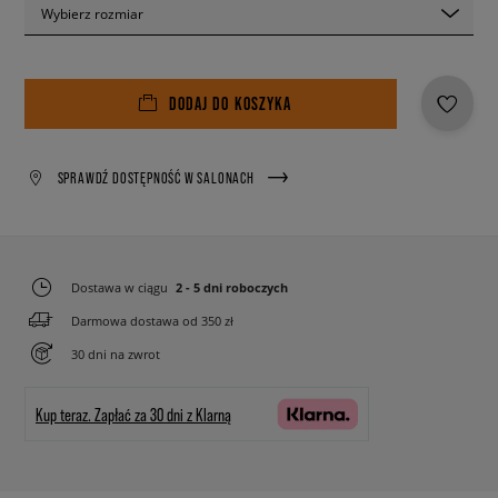
Wybierz rozmiar
DODAJ DO KOSZYKA
SPRAWDŹ DOSTĘPNOŚĆ W SALONACH
Dostawa w ciągu
2 - 5 dni roboczych
Darmowa dostawa od 350 zł
30 dni na zwrot
Kup teraz.
Zapłać za 30 dni z Klarną