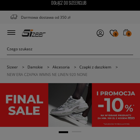
DOŁĄCZ DO SIZEERCLUB
Darmowa dostawa od 350 zł
0
0
Sizeer
>
Damskie
>
Akcesoria
>
Czapki z daszkiem
>
NEW ERA CZAPKA WMNS NE LINEN 920 NONE