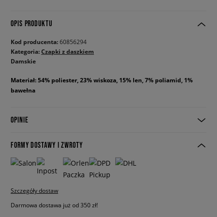
OPIS PRODUKTU
Kod producenta:
60856294
Kategoria:
Czapki z daszkiem
Damskie
Materiał: 54% poliester, 23% wiskoza, 15% len, 7% poliamid, 1%
bawełna
OPINIE
FORMY DOSTAWY I ZWROTY
Szczegóły dostaw
Darmowa dostawa już od 350 zł!