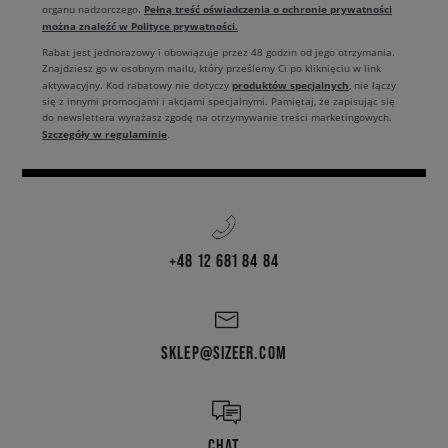
Pełną treść oświadczenia o ochronie prywatności
organu nadzorczego.
można znaleźć w Polityce prywatności.
Rabat jest jednorazowy i obowiązuje przez 48 godzin od jego otrzymania.
Znajdziesz go w osobnym mailu, który prześlemy Ci po kliknięciu w link
produktów specjalnych
aktywacyjny. Kod rabatowy nie dotyczy
, nie łączy
się z innymi promocjami i akcjami specjalnymi. Pamiętaj, że zapisując się
do newslettera wyrażasz zgodę na otrzymywanie treści marketingowych.
Szczegóły w regulaminie
.
+48 12 681 84 84
SKLEP@SIZEER.COM
CHAT