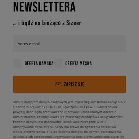
NEWSLETTERA
… i bądź na bieżąco z Sizeer
Adres e-mail
OFERTA DAMSKA
OFERTA MĘSKA
ZAPISZ SIĘ
Administratorem danych osobowych jest Marketing Investment Group S.A. z
siedzibą w Krakowie (31-871), os. Dywizjonu 303 paw. 1, udostępnione
powyżej dane będą przetwarzane w prawnie uzasadnionym interesie
administratora, za który uważa się marketing produktów i usług własnych.
Podanie danych jest dobrowolne, aczkolwiek niezbędne w celu
otrzymywania newslettera. Każdy ma prawo do zgłoszenia sprzeciwu
wobec przetwarzania, a także żądania dostępu do danych, sprostowania,
usunięcia lub ograniczenia przetwarzania oraz prawo wniesienia skargi do