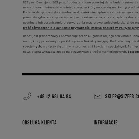
871), os. Dywizjonu 303 paw. 1, udostępnione powyżej dane będą przetwarz
uzasadnionym interesie administratora, za który uważa się marketing produkt
Podanie danych jest dobrowolne, aczkolwiek niezbędne w celu otrzymywania
prawo do zgłoszenia sprzeciwu wobec przetwarzania, a także żądania dostęp
usunięcia lub ograniczenia przetwarzania oraz prawo wniesienia skargi do o
treść oświadczenia o ochronie prywatności można znaleźć w Polityce pryw
Rabat jest jednorazowy i obowiązuje przez 48 godzin od jego otrzymania. Zn
mailu, który prześlemy Ci po kliknięciu w link aktywacyjny. Kod rabatowy nie 
specjalnych
, nie łączy się z innymi promocjami i akcjami specjalnymi. Pamięta
Szczeg
newslettera wyrażasz zgodę na otrzymywanie treści marketingowych.
+48 12 681 84 84
SKLEP@SIZEER.
OBSŁUGA KLIENTA
INFORMACJE