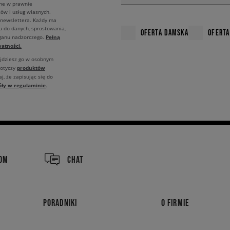
ane w prawnie
ów i usług własnych.
 newslettera. Każdy ma
u do danych, sprostowania,
OFERTA DAMSKA
OFERTA
Pełną
rganu nadzorczego.
atności.
ajdziesz go w osobnym
produktów
dotyczy
j, że zapisując się do
óły w regulaminie
.
COM
CHAT
PORADNIKI
O FIRMIE