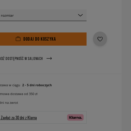
 rozmiar
DODAJ DO KOSZYKA
WDŹ DOSTĘPNOŚĆ W SALONACH
tawa w ciągu
2 - 5 dni roboczych
mowa dostawa od 350 zł
dni na zwrot
Zapłać za 30 dni z Klarną