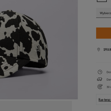
Wybierz
SPRA
Dos
Dar
30 
Kup teraz.