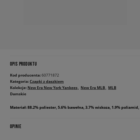
OPIS PRODUKTU
Kod producenta:
60771872
Kategoria:
Czapki z daszkiem
Kolekcje:
New Era New York Yankees
New Era MLB
MLB
Damskie
Materiał: 88.2% poliester, 5.6% bawełna, 3.7% wiskoza, 1.9% poliamid,
OPINIE