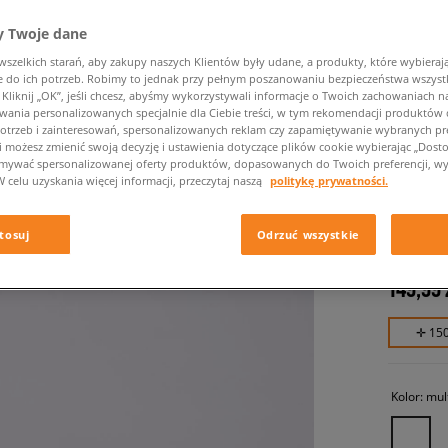
 Twoje dane
zelkich starań, aby zakupy naszych Klientów były udane, a produkty, które wybierają 
do ich potrzeb. Robimy to jednak przy pełnym poszanowaniu bezpieczeństwa wszyst
liknij „OK”, jeśli chcesz, abyśmy wykorzystywali informacje o Twoich zachowaniach na
wania personalizowanych specjalnie dla Ciebie treści, w tym rekomendacji produktó
otrzeb i zainteresowań, spersonalizowanych reklam czy zapamiętywanie wybranych pre
i możesz zmienić swoją decyzję i ustawienia dotyczące plików cookie wybierając „Dostosu
ymywać spersonalizowanej oferty produktów, dopasowanych do Twoich preferencji, wy
NEW ER
W celu uzyskania więcej informacji, przeczytaj naszą
politykę prywatności.
NYY NE
damskie, 
tosuj
Odrzuć wszystkie
149,99 
✛ 15
Kolor:
mul