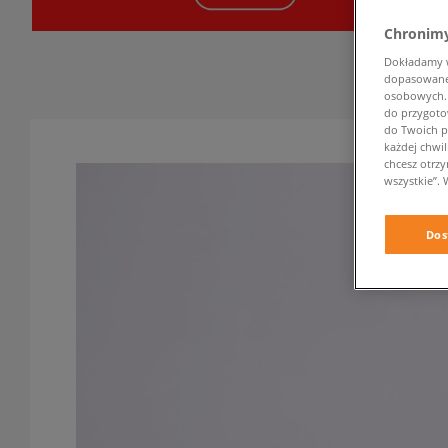
Chronimy
Dokładamy ws
dopasowane 
osobowych. K
do przygoto
do Twoich p
każdej chwil
chcesz otrz
wszystkie”. 
Dos