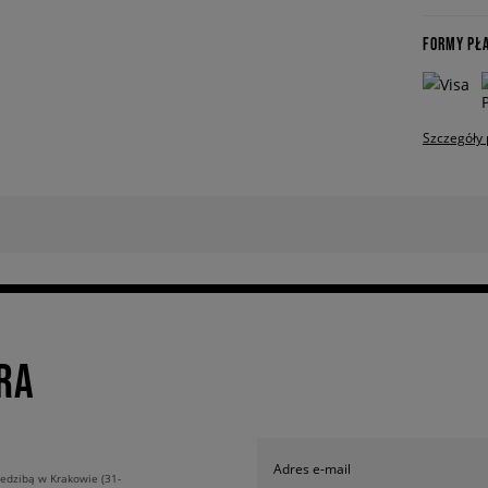
FORMY PŁ
Szczegóły 
RA
Adres e-mail
edzibą w Krakowie (31-