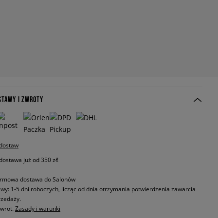
STAWY I ZWROTY
 dostaw
stawa już od 350 zł!
rmowa dostawa do Salonów
wy: 1-5 dni roboczych, licząc od dnia otrzymania potwierdzenia zawarcia
zedaży.
zwrot.
Zasady i warunki