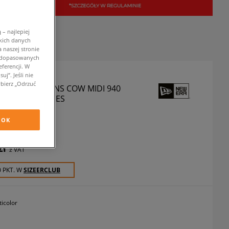
– najlepiej
kich danych
 naszej stronie
w dopasowanych
ferencji. W
j”. Jeśli nie
bierz „Odrzuć
A CZAPKA WMNS COW MIDI 940
W YORK YANKEES
czapki z daszkiem
OK
zł
z VAT
0 PKT. W
SIZEERCLUB
ticolor