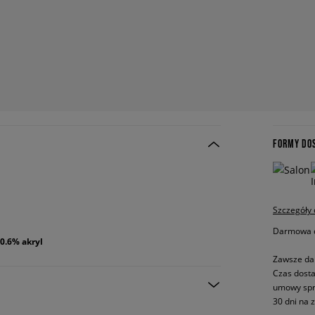
FORMY DO
Szczegóły
Darmowa do
 0.6% akryl
Zawsze da
Czas dosta
umowy spr
30 dni na 