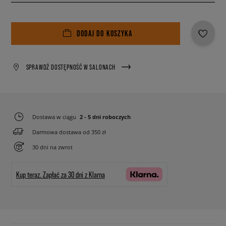
DODAJ DO KOSZYKA
SPRAWDŹ DOSTĘPNOŚĆ W SALONACH
Dostawa w ciągu
2 - 5 dni roboczych
Darmowa dostawa od 350 zł
30 dni na zwrot
Kup teraz.
Zapłać za 30 dni z Klarną