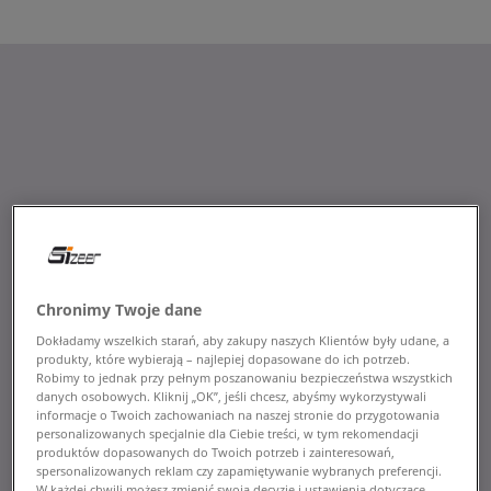
Chronimy Twoje dane
Dokładamy wszelkich starań, aby zakupy naszych Klientów były udane, a
produkty, które wybierają – najlepiej dopasowane do ich potrzeb.
Robimy to jednak przy pełnym poszanowaniu bezpieczeństwa wszystkich
danych osobowych. Kliknij „OK”, jeśli chcesz, abyśmy wykorzystywali
informacje o Twoich zachowaniach na naszej stronie do przygotowania
personalizowanych specjalnie dla Ciebie treści, w tym rekomendacji
produktów dopasowanych do Twoich potrzeb i zainteresowań,
spersonalizowanych reklam czy zapamiętywanie wybranych preferencji.
W każdej chwili możesz zmienić swoją decyzję i ustawienia dotyczące