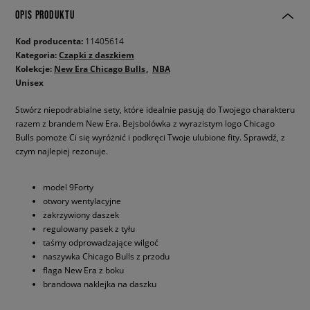
OPIS PRODUKTU
Kod producenta:
11405614
Kategoria:
Czapki z daszkiem
Kolekcje:
New Era Chicago Bulls
NBA
Unisex
Stwórz niepodrabialne sety, które idealnie pasują do Twojego charakteru
razem z brandem New Era. Bejsbolówka z wyrazistym logo Chicago
Bulls pomoże Ci się wyróżnić i podkręci Twoje ulubione fity. Sprawdź, z
czym najlepiej rezonuje.
model 9Forty
otwory wentylacyjne
zakrzywiony daszek
regulowany pasek z tyłu
taśmy odprowadzające wilgoć
naszywka Chicago Bulls z przodu
flaga New Era z boku
brandowa naklejka na daszku