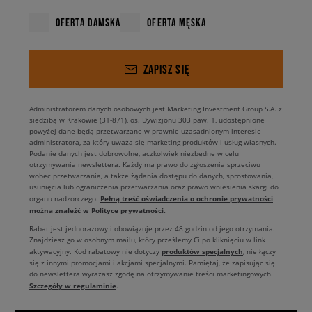
OFERTA DAMSKA
OFERTA MĘSKA
ZAPISZ SIĘ
Administratorem danych osobowych jest Marketing Investment Group S.A. z
siedzibą w Krakowie (31-871), os. Dywizjonu 303 paw. 1, udostępnione
powyżej dane będą przetwarzane w prawnie uzasadnionym interesie
administratora, za który uważa się marketing produktów i usług własnych.
Podanie danych jest dobrowolne, aczkolwiek niezbędne w celu
otrzymywania newslettera. Każdy ma prawo do zgłoszenia sprzeciwu
wobec przetwarzania, a także żądania dostępu do danych, sprostowania,
usunięcia lub ograniczenia przetwarzania oraz prawo wniesienia skargi do
Pełną treść oświadczenia o ochronie prywatności
organu nadzorczego.
można znaleźć w Polityce prywatności.
Rabat jest jednorazowy i obowiązuje przez 48 godzin od jego otrzymania.
Znajdziesz go w osobnym mailu, który prześlemy Ci po kliknięciu w link
produktów specjalnych
aktywacyjny. Kod rabatowy nie dotyczy
, nie łączy
się z innymi promocjami i akcjami specjalnymi. Pamiętaj, że zapisując się
do newslettera wyrażasz zgodę na otrzymywanie treści marketingowych.
Szczegóły w regulaminie
.