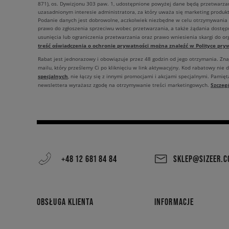
871), os. Dywizjonu 303 paw. 1, udostępnione powyżej dane będą przetwarz
uzasadnionym interesie administratora, za który uważa się marketing produkt
Podanie danych jest dobrowolne, aczkolwiek niezbędne w celu otrzymywania
prawo do zgłoszenia sprzeciwu wobec przetwarzania, a także żądania dostęp
usunięcia lub ograniczenia przetwarzania oraz prawo wniesienia skargi do o
treść oświadczenia o ochronie prywatności można znaleźć w Polityce pryw
Rabat jest jednorazowy i obowiązuje przez 48 godzin od jego otrzymania. Zn
mailu, który prześlemy Ci po kliknięciu w link aktywacyjny. Kod rabatowy nie 
specjalnych
, nie łączy się z innymi promocjami i akcjami specjalnymi. Pamięta
Szczeg
newslettera wyrażasz zgodę na otrzymywanie treści marketingowych.
+48 12 681 84 84
SKLEP@SIZEER.
OBSŁUGA KLIENTA
INFORMACJE