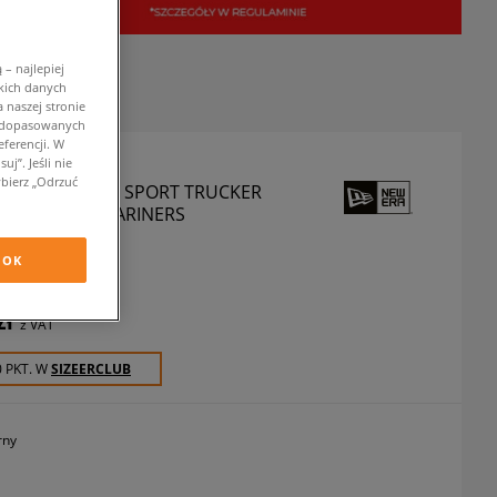
– najlepiej
kich danych
 naszej stronie
w dopasowanych
ferencji. W
j”. Jeśli nie
bierz „Odrzuć
A CZAPKA MLB SPORT TRUCKER
RS SEATTLE MARINERS
zapki z daszkiem
OK
zł
z VAT
0 PKT. W
SIZEERCLUB
rny