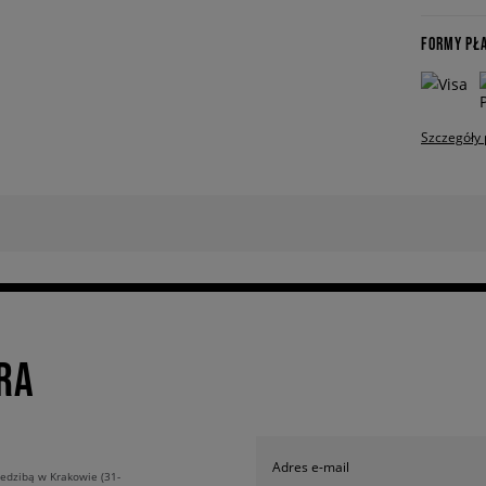
FORMY PŁ
Szczegóły 
RA
Adres e-mail
edzibą w Krakowie (31-