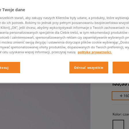
 Twoje dane
zelkich starań, aby zakupy naszych Klientów były udane, a produkty, które wybierają 
do ich potrzeb. Robimy to jednak przy pełnym poszanowaniu bezpieczeństwa wszyst
liknij „OK”, jeśli chcesz, abyśmy wykorzystywali informacje o Twoich zachowaniach na
wania personalizowanych specjalnie dla Ciebie treści, w tym rekomendacji produktó
otrzeb i zainteresowań, spersonalizowanych reklam czy zapamiętywanie wybranych pre
i możesz zmienić swoją decyzję i ustawienia dotyczące plików cookie wybierając „Dostosu
ymywać spersonalizowanej oferty produktów, dopasowanych do Twoich preferencji, wy
NEW ER
W celu uzyskania więcej informacji, przeczytaj naszą
politykę prywatności.
MARINE
męskie, c
tosuj
Odrzuć wszystkie
159,99 
✛ 16
Kolor:
cza