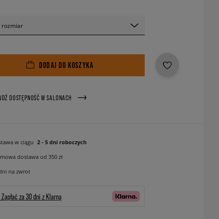
 rozmiar
DODAJ DO KOSZYKA
WDŹ DOSTĘPNOŚĆ W SALONACH
tawa w ciągu
2 - 5 dni roboczych
mowa dostawa od 350 zł
dni na zwrot
Zapłać za 30 dni z Klarną