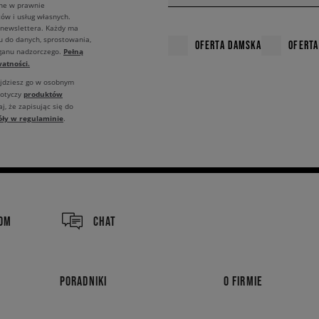
ane w prawnie
ów i usług własnych.
 newslettera. Każdy ma
u do danych, sprostowania,
OFERTA DAMSKA
OFERTA
Pełną
rganu nadzorczego.
atności.
ajdziesz go w osobnym
produktów
dotyczy
j, że zapisując się do
óły w regulaminie
.
COM
CHAT
PORADNIKI
O FIRMIE