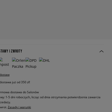
STAWY I ZWROTY
 dostaw
stawa już od 350 zł!
rmowa dostawa do Salonów
wy: 1-5 dni roboczych, licząc od dnia otrzymania potwierdzenia zawarcia
zedaży.
zwrot.
Zasady i warunki