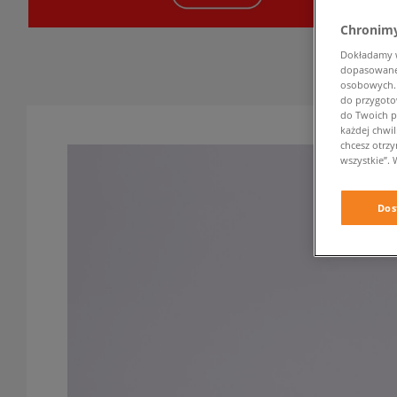
Chronimy
Dokładamy ws
dopasowane 
osobowych. K
do przygoto
do Twoich p
każdej chwil
chcesz otrz
wszystkie”. 
Dos