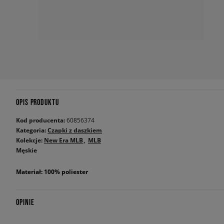
OPIS PRODUKTU
Kod producenta:
60856374
Kategoria:
Czapki z daszkiem
Kolekcje:
New Era MLB
MLB
Męskie
Materiał: 100% poliester
OPINIE