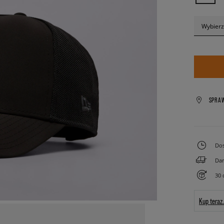
Wybierz
SPRA
Dos
Dar
30 
Kup teraz.