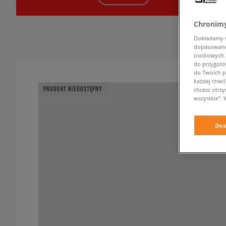
Chronimy
Dokładamy ws
dopasowane 
osobowych. K
do przygoto
do Twoich p
każdej chwil
PRODUKT NIEDOSTĘPNY
chcesz otrz
wszystkie”. 
Dos