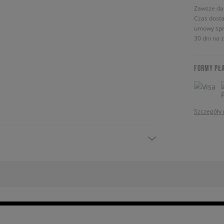
Zawsze da
Czas dosta
umowy spr
30 dni na 
FORMY PŁ
Szczegóły 