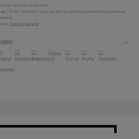
rmowa dostawa do Salonów
wy: 1-5 dni roboczych, licząc od dnia otrzymania potwierdzenia zawarcia
zedaży.
zwrot.
Zasady i warunki
ATNOŚCI
płatności