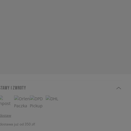
STAWY I ZWROTY
 dostaw
stawa już od 350 zł!