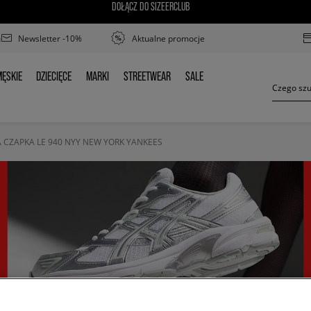
DOŁĄCZ DO SIZEERCLUB
Newsletter -10%
Aktualne promocje
ĘSKIE
DZIECIĘCE
MARKI
STREETWEAR
SALE
MĘSKIE
DZIECIĘCE
MARKI
STREETWEAR
SALE
 CZAPKA LE 940 NYY NEW YORK YANKEES