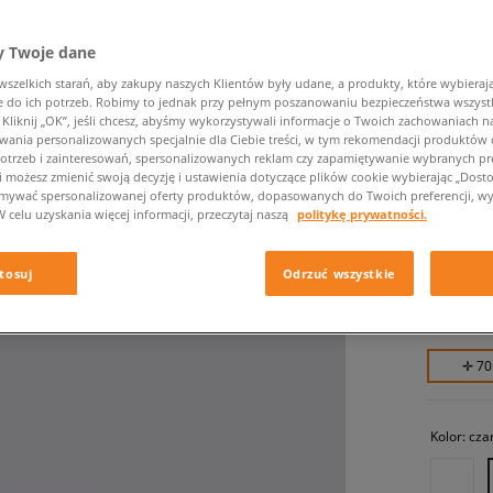
 Twoje dane
zelkich starań, aby zakupy naszych Klientów były udane, a produkty, które wybierają 
do ich potrzeb. Robimy to jednak przy pełnym poszanowaniu bezpieczeństwa wszyst
liknij „OK”, jeśli chcesz, abyśmy wykorzystywali informacje o Twoich zachowaniach na
wania personalizowanych specjalnie dla Ciebie treści, w tym rekomendacji produktó
otrzeb i zainteresowań, spersonalizowanych reklam czy zapamiętywanie wybranych pre
i możesz zmienić swoją decyzję i ustawienia dotyczące plików cookie wybierając „Dostosu
NEW ER
ymywać spersonalizowanej oferty produktów, dopasowanych do Twoich preferencji, wy
YORK Y
W celu uzyskania więcej informacji, przeczytaj naszą
politykę prywatności.
męskie, c
tosuj
Odrzuć wszystkie
69,99 z
✛ 70
Kolor:
cza