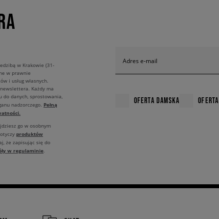
RA
Adres e-mail
edzibą w Krakowie (31-
ane w prawnie
ów i usług własnych.
 newslettera. Każdy ma
u do danych, sprostowania,
OFERTA DAMSKA
OFERTA
Pełną
rganu nadzorczego.
atności.
ajdziesz go w osobnym
produktów
dotyczy
j, że zapisując się do
óły w regulaminie
.