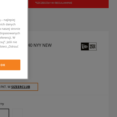
– najlepiej
kich danych
 naszej stronie
w dopasowanych
ferencji. W
j”. Jeśli nie
A CZAPKA LE 940 NYY NEW
bierz „Odrzuć
ANKEES
zapki z daszkiem
OK
ł
z VAT
 PKT. W
SIZEERCLUB
rny