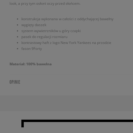
look, a przy tym osłoni oczy przed słońcem.
konstrukcja wykonana w całości z oddychającej bawełny
wygięty daszek
system wywietrzników u góry czapki
pasek do regulacji rozmiaru
kontrastowy haft z logo New York Yankees na przodzie
fason 9Forty
Materiał: 100% bawełna
OPINIE