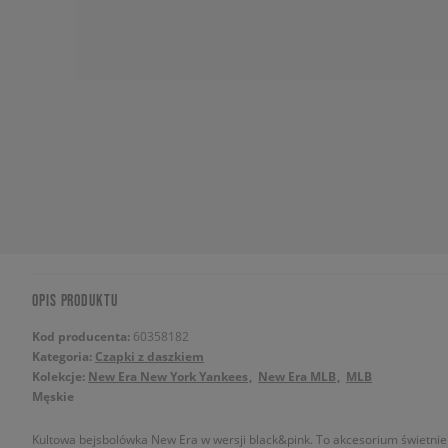
OPIS PRODUKTU
Kod producenta:
60358182
Kategoria:
Czapki z daszkiem
Kolekcje:
New Era New York Yankees
New Era MLB
MLB
Męskie
Kultowa bejsbolówka New Era w wersji black&pink. To akcesorium świetnie 