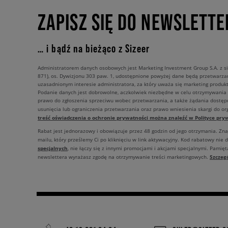
ZAPISZ SIĘ DO NEWSLETTE
… i bądź na bieżąco z Sizeer
Administratorem danych osobowych jest Marketing Investment Group S.A. z si
871), os. Dywizjonu 303 paw. 1, udostępnione powyżej dane będą przetwarz
uzasadnionym interesie administratora, za który uważa się marketing produkt
Podanie danych jest dobrowolne, aczkolwiek niezbędne w celu otrzymywania
prawo do zgłoszenia sprzeciwu wobec przetwarzania, a także żądania dostęp
usunięcia lub ograniczenia przetwarzania oraz prawo wniesienia skargi do o
treść oświadczenia o ochronie prywatności można znaleźć w Polityce pryw
Rabat jest jednorazowy i obowiązuje przez 48 godzin od jego otrzymania. Zn
mailu, który prześlemy Ci po kliknięciu w link aktywacyjny. Kod rabatowy nie 
specjalnych
, nie łączy się z innymi promocjami i akcjami specjalnymi. Pamięta
Szczeg
newslettera wyrażasz zgodę na otrzymywanie treści marketingowych.