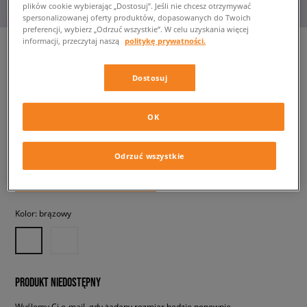
plików cookie wybierając „Dostosuj”. Jeśli nie chcesz otrzymywać
spersonalizowanej oferty produktów, dopasowanych do Twoich
preferencji, wybierz „Odrzuć wszystkie”. W celu uzyskania więcej
informacji, przeczytaj naszą
politykę prywatności.
Dostosuj
NEW BALANCE TOP LINEAR
HERITAGE SOFT BRA
damskie, koszulki
OK
109,99 zł
z VAT
Odrzuć wszystkie
✛ 110 PKT. W
SIZEERCLUB
Kolor:
brązowy
PRODUKT NIEDOSTĘPNY
Wyślemy Ci e-mail, gdy żądany rozmiar będzie ponownie