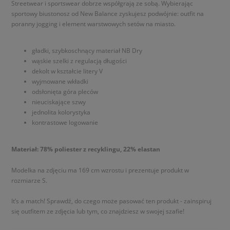
Streetwear i sportswear dobrze współgrają ze sobą. Wybierając
sportowy biustonosz od New Balance zyskujesz podwójnie: outfit na
poranny jogging i element warstwowych setów na miasto.
gładki, szybkoschnący materiał NB Dry
wąskie szelki z regulacją długości
dekolt w kształcie litery V
wyjmowane wkładki
odsłonięta góra pleców
nieuciskające szwy
jednolita kolorystyka
kontrastowe logowanie
Materiał: 78% poliester z recyklingu, 22% elastan
Modelka na zdjęciu ma 169 cm wzrostu i prezentuje produkt w
rozmiarze S.
It’s a match! Sprawdź, do czego może pasować ten produkt - zainspiruj
się outfitem ze zdjęcia lub tym, co znajdziesz w swojej szafie!