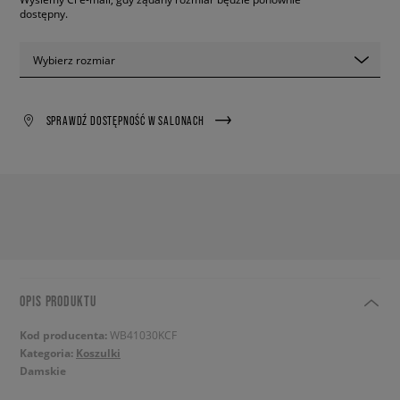
dostępny.
Wybierz rozmiar
SPRAWDŹ DOSTĘPNOŚĆ W SALONACH
OPIS PRODUKTU
Kod producenta:
WB41030KCF
Kategoria:
Koszulki
Damskie