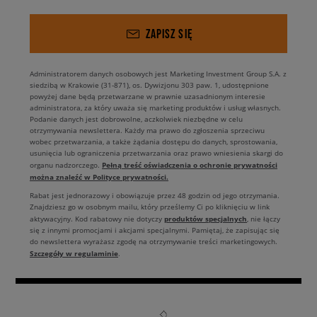
ZAPISZ SIĘ
Administratorem danych osobowych jest Marketing Investment Group S.A. z
siedzibą w Krakowie (31-871), os. Dywizjonu 303 paw. 1, udostępnione
powyżej dane będą przetwarzane w prawnie uzasadnionym interesie
administratora, za który uważa się marketing produktów i usług własnych.
Podanie danych jest dobrowolne, aczkolwiek niezbędne w celu
otrzymywania newslettera. Każdy ma prawo do zgłoszenia sprzeciwu
wobec przetwarzania, a także żądania dostępu do danych, sprostowania,
usunięcia lub ograniczenia przetwarzania oraz prawo wniesienia skargi do
Pełną treść oświadczenia o ochronie prywatności
organu nadzorczego.
można znaleźć w Polityce prywatności.
Rabat jest jednorazowy i obowiązuje przez 48 godzin od jego otrzymania.
Znajdziesz go w osobnym mailu, który prześlemy Ci po kliknięciu w link
produktów specjalnych
aktywacyjny. Kod rabatowy nie dotyczy
, nie łączy
się z innymi promocjami i akcjami specjalnymi. Pamiętaj, że zapisując się
do newslettera wyrażasz zgodę na otrzymywanie treści marketingowych.
Szczegóły w regulaminie
.