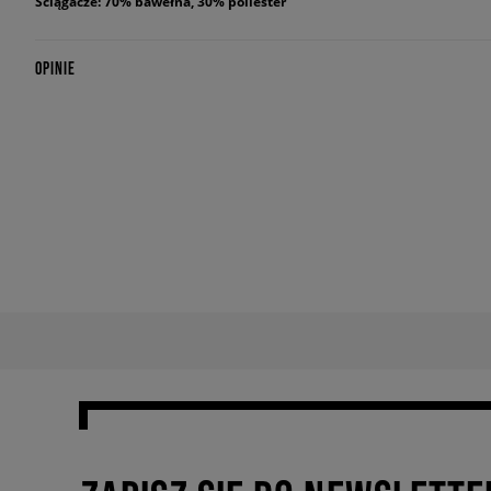
Ściągacze: 70% bawełna, 30% poliester
OPINIE