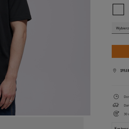
Wybierz
SPRA
Dos
Dar
30 
Kup teraz.