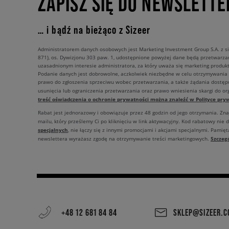
ZAPISZ SIĘ DO NEWSLETTE
… i bądź na bieżąco z Sizeer
Administratorem danych osobowych jest Marketing Investment Group S.A. z si
871), os. Dywizjonu 303 paw. 1, udostępnione powyżej dane będą przetwarz
uzasadnionym interesie administratora, za który uważa się marketing produkt
Podanie danych jest dobrowolne, aczkolwiek niezbędne w celu otrzymywania
prawo do zgłoszenia sprzeciwu wobec przetwarzania, a także żądania dostęp
usunięcia lub ograniczenia przetwarzania oraz prawo wniesienia skargi do o
treść oświadczenia o ochronie prywatności można znaleźć w Polityce pryw
Rabat jest jednorazowy i obowiązuje przez 48 godzin od jego otrzymania. Zn
mailu, który prześlemy Ci po kliknięciu w link aktywacyjny. Kod rabatowy nie 
specjalnych
, nie łączy się z innymi promocjami i akcjami specjalnymi. Pamięta
Szczeg
newslettera wyrażasz zgodę na otrzymywanie treści marketingowych.
+48 12 681 84 84
SKLEP@SIZEER.