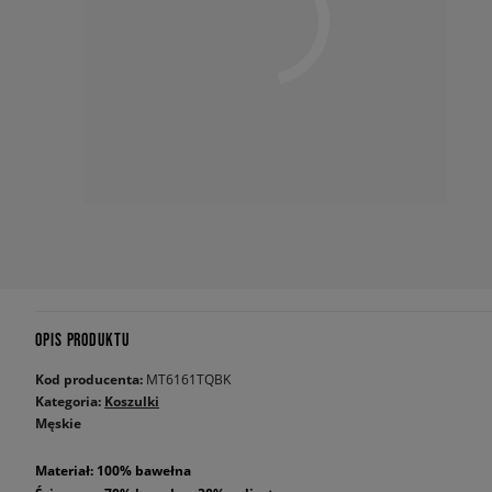
OPIS PRODUKTU
Kod producenta:
MT6161TQBK
Kategoria:
Koszulki
Męskie
Materiał: 100% bawełna