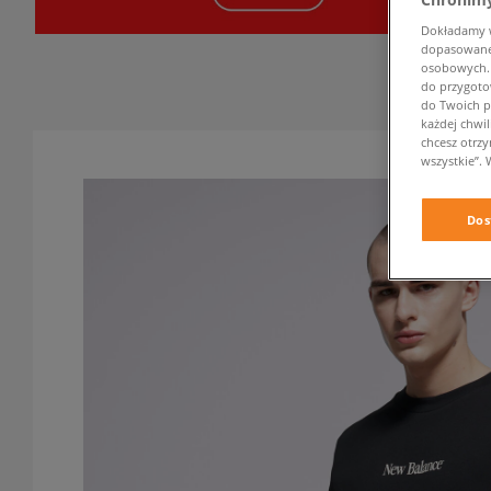
Dokładamy ws
dopasowane 
osobowych. K
do przygoto
do Twoich p
każdej chwil
chcesz otrz
wszystkie”. 
Dos