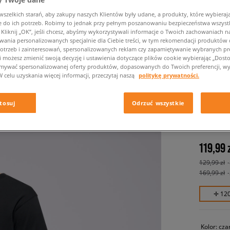
zelkich starań, aby zakupy naszych Klientów były udane, a produkty, które wybierają 
do ich potrzeb. Robimy to jednak przy pełnym poszanowaniu bezpieczeństwa wszyst
liknij „OK”, jeśli chcesz, abyśmy wykorzystywali informacje o Twoich zachowaniach na
wania personalizowanych specjalnie dla Ciebie treści, w tym rekomendacji produktó
otrzeb i zainteresowań, spersonalizowanych reklam czy zapamiętywanie wybranych pre
i możesz zmienić swoją decyzję i ustawienia dotyczące plików cookie wybierając „Dostosu
ymywać spersonalizowanej oferty produktów, dopasowanych do Twoich preferencji, wy
W celu uzyskania więcej informacji, przeczytaj naszą
politykę prywatności.
NEW BA
SHIRT
tosuj
Odrzuć wszystkie
męskie, ko
119,99 
129,99 zł
169,99 zł
✛ 12
Kolor:
cza