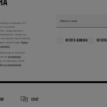
RA
Adres e-mail
edzibą w Krakowie (31-
ane w prawnie
ów i usług własnych.
 newslettera. Każdy ma
u do danych, sprostowania,
OFERTA DAMSKA
OFERTA
Pełną
rganu nadzorczego.
atności.
ajdziesz go w osobnym
produktów
dotyczy
j, że zapisując się do
óły w regulaminie
.
COM
CHAT