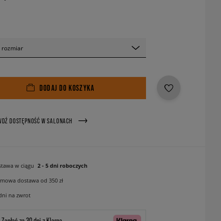
 rozmiar
DODAJ DO KOSZYKA
WDŹ DOSTĘPNOŚĆ W SALONACH
tawa w ciągu
2 - 5 dni roboczych
mowa dostawa od 350 zł
dni na zwrot
Zapłać za 30 dni z Klarną