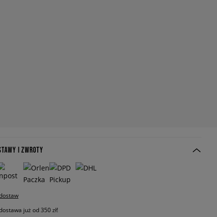
STAWY I ZWROTY
 dostaw
stawa już od 350 zł!