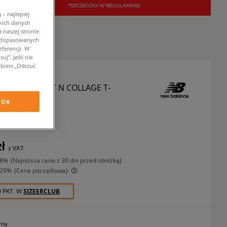
– najlepiej
kich danych
 naszej stronie
w dopasowanych
ferencji. W
j”. Jeśli nie
bierz „Odrzuć
LANCE T-SHIRT N COLLAGE T-
OK
szulki
zł
z VAT
-8%
(najniższa cena z 30 dni przed obniżką)
-29%
(Cena początkowa)
0 PKT. W
SIZEERCLUB
rny