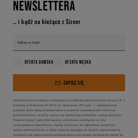
NEWSLETTERA
… i bądź na bieżąco z Sizeer
Adres e-mail
OFERTA DAMSKA
OFERTA MĘSKA
ZAPISZ SIĘ
Administratorem danych osobowych jest Marketing Investment Group S.A. z
siedzibą w Krakowie (31-871), os. Dywizjonu 303 paw. 1, udostępnione
powyżej dane będą przetwarzane w prawnie uzasadnionym interesie
administratora, za który uważa się marketing produktów i usług własnych.
Podanie danych jest dobrowolne, aczkolwiek niezbędne w celu
otrzymywania newslettera. Każdy ma prawo do zgłoszenia sprzeciwu
wobec przetwarzania, a także żądania dostępu do danych, sprostowania,
usunięcia lub ograniczenia przetwarzania oraz prawo wniesienia skargi do