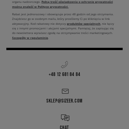
Pełną treść oświadczenia o ochronie prywatności
organu nadzorczego.
można znaleźć w Polityce prywatności.
Rabat jest jednorazowy i obowiązuje przez 48 godzin od jego otrzymania.
Znajdziesz go w osobnym mailu, który prześlemy Ci po kliknięciu w link
produktów specjalnych
aktywacyjny. Kod rabatowy nie dotyczy
, nie łączy
się z innymi promocjami i akcjami specjalnymi. Pamiętaj, że zapisując się
do newslettera wyrażasz zgodę na otrzymywanie treści marketingowych.
Szczegóły w regulaminie
.
+48 12 681 84 84
SKLEP@SIZEER.COM
CHAT