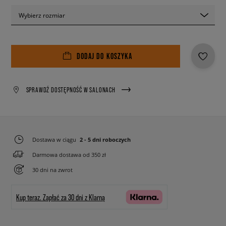
Wybierz rozmiar
DODAJ DO KOSZYKA
SPRAWDŹ DOSTĘPNOŚĆ W SALONACH
Dostawa w ciągu
2 - 5 dni roboczych
Darmowa dostawa od 350 zł
30 dni na zwrot
Kup teraz.
Zapłać za 30 dni z Klarną