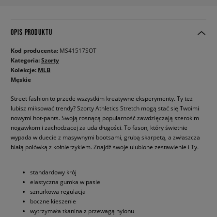
OPIS PRODUKTU
Kod producenta:
MS41517SOT
Kategoria:
Szorty
Kolekcje:
MLB
Męskie
Street fashion to przede wszystkim kreatywne eksperymenty. Ty też
lubisz miksować trendy? Szorty Athletics Stretch mogą stać się Twoimi
nowymi hot-pants. Swoją rosnącą popularność zawdzięczają szerokim
nogawkom i zachodzącej za uda długości. To fason, który świetnie
wypada w duecie z masywnymi bootsami, grubą skarpetą, a zwłaszcza
białą polówką z kołnierzykiem. Znajdź swoje ulubione zestawienie i Ty.
standardowy krój
elastyczna gumka w pasie
sznurkowa regulacja
boczne kieszenie
wytrzymała tkanina z przewagą nylonu