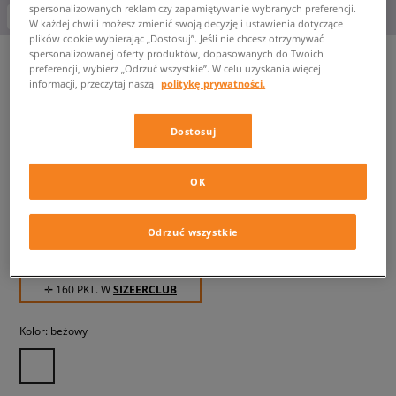
spersonalizowanych reklam czy zapamiętywanie wybranych preferencji.
-10% za min. 350 zł kod: LUCK
W każdej chwili możesz zmienić swoją decyzję i ustawienia dotyczące
plików cookie wybierając „Dostosuj”. Jeśli nie chcesz otrzymywać
spersonalizowanej oferty produktów, dopasowanych do Twoich
preferencji, wybierz „Odrzuć wszystkie”. W celu uzyskania więcej
informacji, przeczytaj naszą
politykę prywatności.
NEW BALANCE SZORTY
ATHLETICS STRETCH WOVEN
Dostosuj
SHORT
męskie, szorty
OK
159,99 zł
z VAT
Odrzuć wszystkie
194,99 zł
-18%
(najniższa cena z 30 dni przed obniżką)
249,99 zł
-36%
(Cena początkowa)
✛ 160 PKT. W
SIZEERCLUB
Kolor:
beżowy