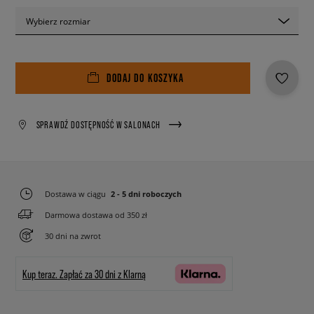
Wybierz rozmiar
DODAJ DO KOSZYKA
SPRAWDŹ DOSTĘPNOŚĆ W SALONACH
Dostawa w ciągu
2 - 5 dni roboczych
Darmowa dostawa od 350 zł
30 dni na zwrot
Kup teraz.
Zapłać za 30 dni z Klarną