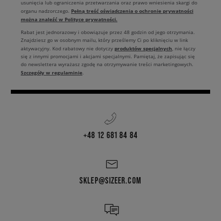
usunięcia lub ograniczenia przetwarzania oraz prawo wniesienia skargi do
Pełną treść oświadczenia o ochronie prywatności
organu nadzorczego.
można znaleźć w Polityce prywatności.
Rabat jest jednorazowy i obowiązuje przez 48 godzin od jego otrzymania.
Znajdziesz go w osobnym mailu, który prześlemy Ci po kliknięciu w link
produktów specjalnych
aktywacyjny. Kod rabatowy nie dotyczy
, nie łączy
się z innymi promocjami i akcjami specjalnymi. Pamiętaj, że zapisując się
do newslettera wyrażasz zgodę na otrzymywanie treści marketingowych.
Szczegóły w regulaminie
.
+48 12 681 84 84
SKLEP@SIZEER.COM