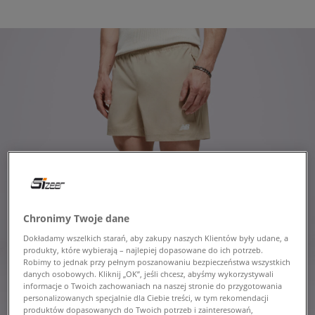
Chronimy Twoje dane
Dokładamy wszelkich starań, aby zakupy naszych Klientów były udane, a
produkty, które wybierają – najlepiej dopasowane do ich potrzeb.
Robimy to jednak przy pełnym poszanowaniu bezpieczeństwa wszystkich
danych osobowych. Kliknij „OK”, jeśli chcesz, abyśmy wykorzystywali
informacje o Twoich zachowaniach na naszej stronie do przygotowania
personalizowanych specjalnie dla Ciebie treści, w tym rekomendacji
produktów dopasowanych do Twoich potrzeb i zainteresowań,