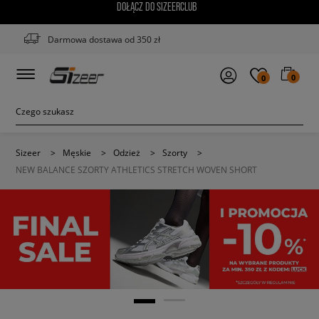
DOŁĄCZ DO SIZEERCLUB
Darmowa dostawa od 350 zł
0
0
Sizeer
>
Męskie
>
Odzież
>
Szorty
>
NEW BALANCE SZORTY ATHLETICS STRETCH WOVEN SHORT