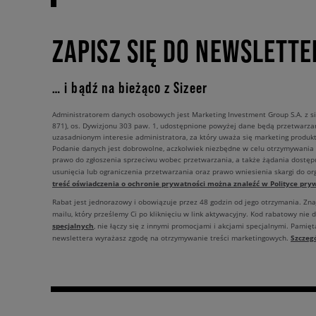
ZAPISZ SIĘ DO NEWSLETTE
… i bądź na bieżąco z Sizeer
Administratorem danych osobowych jest Marketing Investment Group S.A. z si
871), os. Dywizjonu 303 paw. 1, udostępnione powyżej dane będą przetwarz
uzasadnionym interesie administratora, za który uważa się marketing produkt
Podanie danych jest dobrowolne, aczkolwiek niezbędne w celu otrzymywania
prawo do zgłoszenia sprzeciwu wobec przetwarzania, a także żądania dostęp
usunięcia lub ograniczenia przetwarzania oraz prawo wniesienia skargi do o
treść oświadczenia o ochronie prywatności można znaleźć w Polityce pryw
Rabat jest jednorazowy i obowiązuje przez 48 godzin od jego otrzymania. Zn
mailu, który prześlemy Ci po kliknięciu w link aktywacyjny. Kod rabatowy nie 
specjalnych
, nie łączy się z innymi promocjami i akcjami specjalnymi. Pamięta
Szczeg
newslettera wyrażasz zgodę na otrzymywanie treści marketingowych.