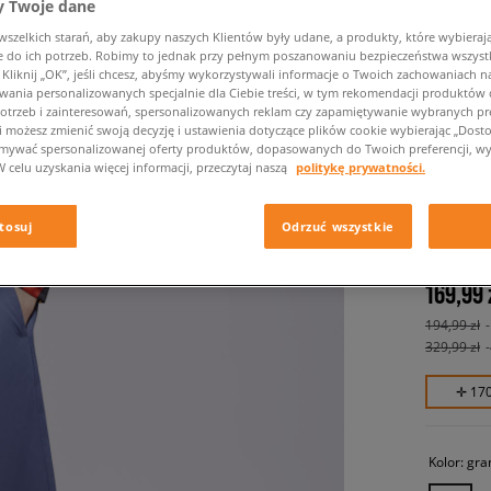
 Twoje dane
zelkich starań, aby zakupy naszych Klientów były udane, a produkty, które wybierają 
do ich potrzeb. Robimy to jednak przy pełnym poszanowaniu bezpieczeństwa wszyst
liknij „OK”, jeśli chcesz, abyśmy wykorzystywali informacje o Twoich zachowaniach na
wania personalizowanych specjalnie dla Ciebie treści, w tym rekomendacji produktó
otrzeb i zainteresowań, spersonalizowanych reklam czy zapamiętywanie wybranych pre
i możesz zmienić swoją decyzję i ustawienia dotyczące plików cookie wybierając „Dostosu
ymywać spersonalizowanej oferty produktów, dopasowanych do Twoich preferencji, wy
W celu uzyskania więcej informacji, przeczytaj naszą
politykę prywatności.
NEW BA
damskie, s
tosuj
Odrzuć wszystkie
169,99 
194,99 zł
329,99 zł
✛ 17
Kolor:
gra