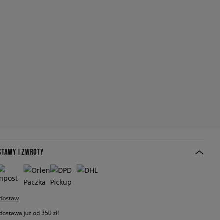
STAWY I ZWROTY
 dostaw
stawa już od 350 zł!