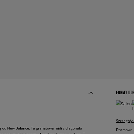
FORMY DO
Szczegóły
ę od New Balance. Ta granatowa midi z diagonalu
Darmowa do