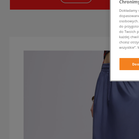
Chronimy
Dokładamy ws
dopasowane 
osobowych. K
do przygoto
do Twoich p
każdej chwil
chcesz otrz
wszystkie”. 
Dos