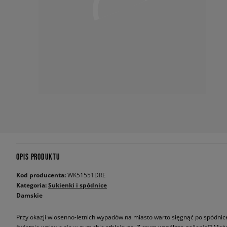
OPIS PRODUKTU
Kod producenta:
WK51551DRE
Kategoria:
Sukienki i spódnice
Damskie
Przy okazji wiosenno-letnich wypadów na miasto warto sięgnąć po spódnic