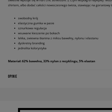
świetnie wpisuje się w nurt chic athleisure. Z czym współgra najlepiej? Możn
shirtem, albo dodać całości nowoczesnego twista, stawiając na gorsetowy
swobodny krój
elastyczna gumka w pasie
sznurkowa regulacja
wsuwane kieszenie po bokach
lekka, zwiewna tkanina z miksu bawełny, nylonu i elastanu
dyskretny branding
jednolita kolorystyka
Materiał: 62% bawełna, 33% nylon z recyklingu, 5% elastan
OPINIE