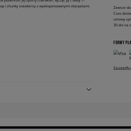
a podkreślić jej sporty charakter, łącząc ją z baby T-
 top i chunky sneakersy z wyeksponowanymi skarpetami.
Zawsze da
Czas dosta
umowy spr
30 dni na 
FORMY PŁ
Szczegóły 