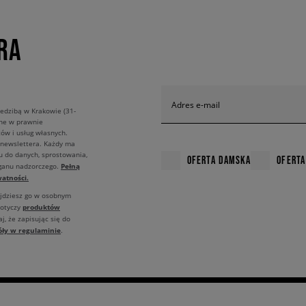
RA
Adres e-mail
edzibą w Krakowie (31-
ane w prawnie
ów i usług własnych.
 newslettera. Każdy ma
u do danych, sprostowania,
OFERTA DAMSKA
OFERTA
Pełną
rganu nadzorczego.
atności.
ajdziesz go w osobnym
produktów
dotyczy
j, że zapisując się do
óły w regulaminie
.