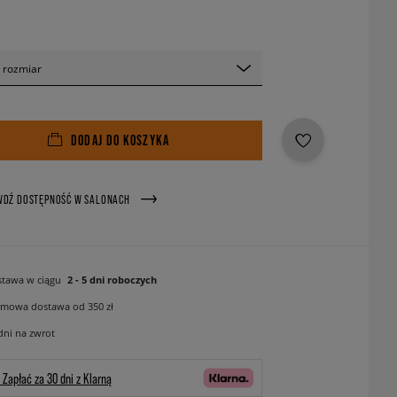
 rozmiar
DODAJ DO KOSZYKA
WDŹ DOSTĘPNOŚĆ W SALONACH
tawa w ciągu
2 - 5 dni roboczych
mowa dostawa od 350 zł
dni na zwrot
Zapłać za 30 dni z Klarną