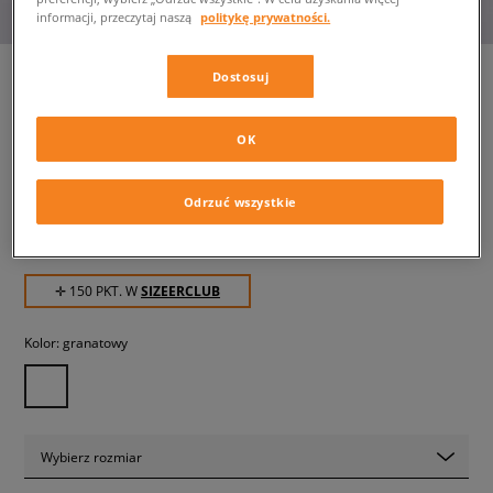
informacji, przeczytaj naszą
politykę prywatności.
Dostosuj
NEW BALANCE PLECAK
OK
ESSENTIAL BACKPACK
unisex, plecaki
Odrzuć wszystkie
149,99 zł
z VAT
✛ 150 PKT. W
SIZEERCLUB
Kolor:
granatowy
Wybierz rozmiar