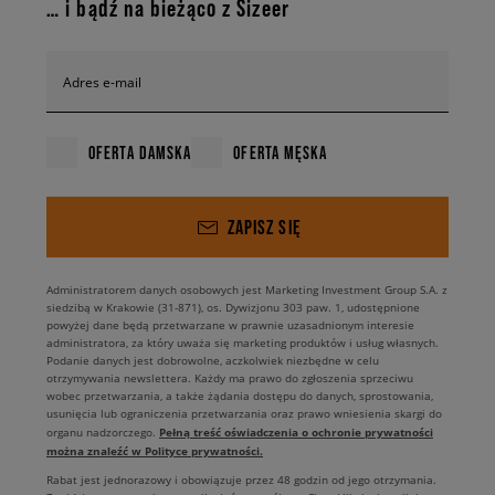
… i bądź na bieżąco z Sizeer
Adres e-mail
OFERTA DAMSKA
OFERTA MĘSKA
ZAPISZ SIĘ
Administratorem danych osobowych jest Marketing Investment Group S.A. z
siedzibą w Krakowie (31-871), os. Dywizjonu 303 paw. 1, udostępnione
powyżej dane będą przetwarzane w prawnie uzasadnionym interesie
administratora, za który uważa się marketing produktów i usług własnych.
Podanie danych jest dobrowolne, aczkolwiek niezbędne w celu
otrzymywania newslettera. Każdy ma prawo do zgłoszenia sprzeciwu
wobec przetwarzania, a także żądania dostępu do danych, sprostowania,
usunięcia lub ograniczenia przetwarzania oraz prawo wniesienia skargi do
Pełną treść oświadczenia o ochronie prywatności
organu nadzorczego.
można znaleźć w Polityce prywatności.
Rabat jest jednorazowy i obowiązuje przez 48 godzin od jego otrzymania.