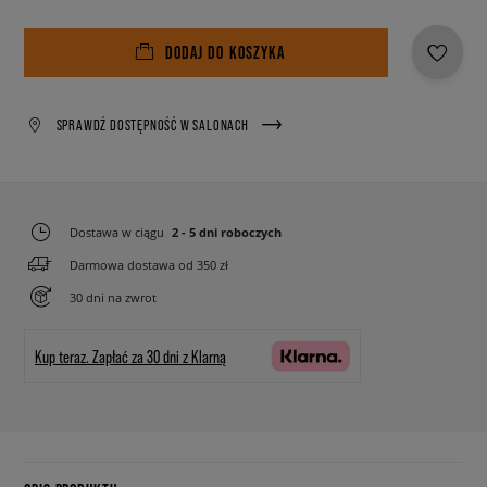
DODAJ DO KOSZYKA
SPRAWDŹ DOSTĘPNOŚĆ W SALONACH
Dostawa w ciągu
2 - 5 dni roboczych
Darmowa dostawa od 350 zł
30 dni na zwrot
Kup teraz.
Zapłać za 30 dni z Klarną