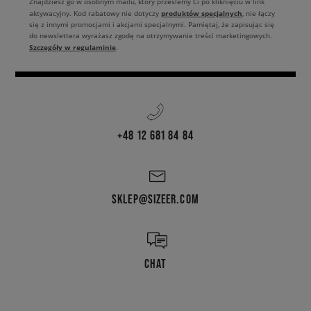
Znajdziesz go w osobnym mailu, który prześlemy Ci po kliknięciu w link
produktów specjalnych
aktywacyjny. Kod rabatowy nie dotyczy
, nie łączy
się z innymi promocjami i akcjami specjalnymi. Pamiętaj, że zapisując się
do newslettera wyrażasz zgodę na otrzymywanie treści marketingowych.
Szczegóły w regulaminie
.
+48 12 681 84 84
SKLEP@SIZEER.COM
CHAT