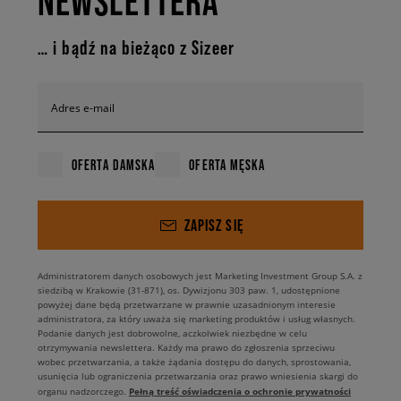
NEWSLETTERA
… i bądź na bieżąco z Sizeer
Adres e-mail
OFERTA DAMSKA
OFERTA MĘSKA
ZAPISZ SIĘ
Administratorem danych osobowych jest Marketing Investment Group S.A. z
siedzibą w Krakowie (31-871), os. Dywizjonu 303 paw. 1, udostępnione
powyżej dane będą przetwarzane w prawnie uzasadnionym interesie
administratora, za który uważa się marketing produktów i usług własnych.
Podanie danych jest dobrowolne, aczkolwiek niezbędne w celu
otrzymywania newslettera. Każdy ma prawo do zgłoszenia sprzeciwu
wobec przetwarzania, a także żądania dostępu do danych, sprostowania,
usunięcia lub ograniczenia przetwarzania oraz prawo wniesienia skargi do
Pełną treść oświadczenia o ochronie prywatności
organu nadzorczego.