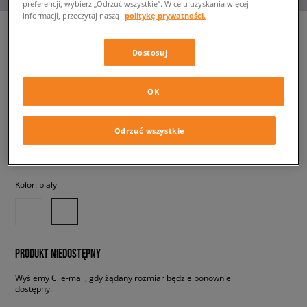
preferencji, wybierz „Odrzuć wszystkie”. W celu uzyskania więcej
informacji, przeczytaj naszą
politykę prywatności.
Dostosuj
NEW BALANCE 530
dziecięce, sneakersy
OK
269,99 zł
z VAT
Odrzuć wszystkie
✛ 270 PKT. W
SIZEERCLUB
Kolor:
biały
PRODUKT NIEDOSTĘPNY
Wyślemy Ci e-mail, gdy żądany rozmiar będzie ponownie
dostępny.