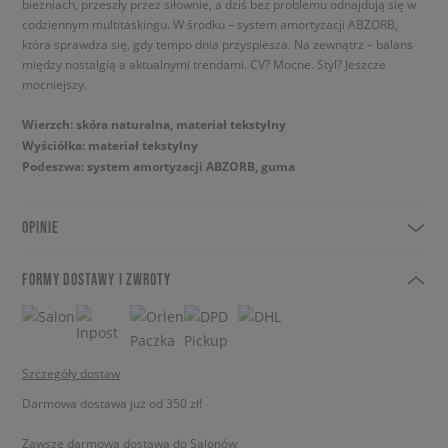
bieżniach, przeszły przez siłownie, a dziś bez problemu odnajdują się w
codziennym multitaskingu. W środku – system amortyzacji ABZORB,
która sprawdza się, gdy tempo dnia przyspiesza. Na zewnątrz – balans
między nostalgią a aktualnymi trendami. CV? Mocne. Styl? Jeszcze
mocniejszy.
Wierzch: skóra naturalna, materiał tekstylny
Wyściółka: materiał tekstylny
Podeszwa: system amortyzacji ABZORB, guma
OPINIE
FORMY DOSTAWY I ZWROTY
Szczegóły dostaw
Darmowa dostawa już od 350 zł!
Zawsze darmowa dostawa do Salonów