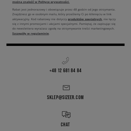
można znaleźć w Polityce prywatności.
Rabat jest jednorazowy i obowiązuje przez 48 godzin od jego otrzymania.
Znajdziesz go w osobnym mailu, który prześlemy Ci po kliknięciu w link
produktów specjalnych
aktywacyjny. Kod rabatowy nie dotyczy
, nie łączy
się z innymi promocjami i akcjami specjalnymi. Pamiętaj, że zapisując się
do newslettera wyrażasz zgodę na otrzymywanie treści marketingowych.
Szczegóły w regulaminie
.
+48 12 681 84 84
SKLEP@SIZEER.COM
CHAT