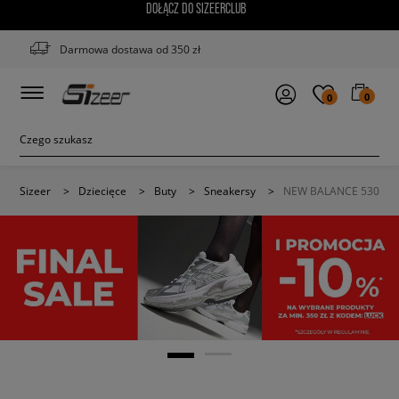
DOŁĄCZ DO SIZEERCLUB
Darmowa dostawa od 350 zł
0
0
Sizeer
>
Dziecięce
>
Buty
>
Sneakersy
>
NEW BALANCE 530