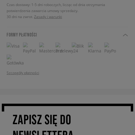
Czas dostawy: 1-5 dni roboczych, licząc od dnia otrzymania
potwierdzenia zawarcia umowy sprzedaży.
30 dni na zwrot.
Zasady i warunki
FORMY PŁATNOŚCI
Szczegóły płatności
ZAPISZ SIĘ DO