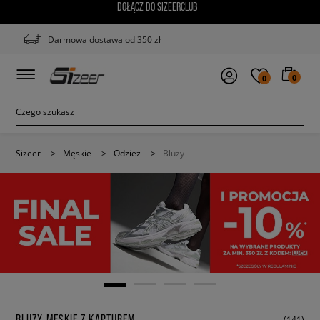
DOŁĄCZ DO SIZEERCLUB
Darmowa dostawa od 350 zł
0
0
Sizeer
>
Męskie
>
Odzież
>
Bluzy
BLUZY MĘSKIE Z KAPTUREM
(141)