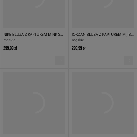
NIKE BLUZA Z KAPTUREM M NK SOLO BB PO HD CONCEPT
JORDAN BLUZA Z KAPTUREM M J BRK OVZ FLC PO BB
męskie
męskie
299,99 zł
299,99 zł