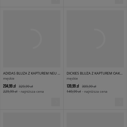
ADIDAS BLUZA Z KAPTUREM NEU C HD
DICKIES BLUZA Z KAPTUREM OAKPORT HOODIE
męskie
męskie
204,99 zł
139,99 zł
329,99 zł
309,99 zł
229,99 zł
- najniższa cena
149,99 zł
- najniższa cena