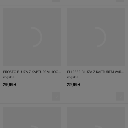
PROSTO BLUZA Z KAPTUREM HOODIE SKIZZLE WASHED BLACK
ELLESSE BLUZA Z KAPTUREM VARON OH HOODY LGREY MRL
męskie
męskie
299,99 zł
229,99 zł