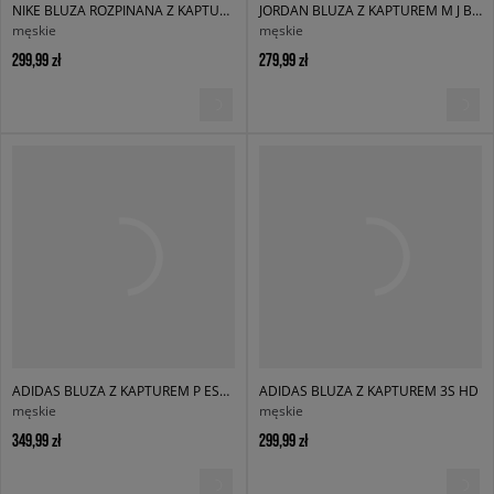
NIKE BLUZA ROZPINANA Z KAPTUREM M NK CLUB BB FZ HOODIE
JORDAN BLUZA Z KAPTUREM M J BRK ST PO HD BB
męskie
męskie
299,99 zł
279,99 zł
ADIDAS BLUZA Z KAPTUREM P ESS HD
ADIDAS BLUZA Z KAPTUREM 3S HD
męskie
męskie
349,99 zł
299,99 zł