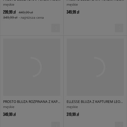
męskie
męskie
299,99 zł
349,99 zł
449,99 zł
349,99 zł
- najniższa cena
PROSTO BLUZA ROZPINANA Z KAPTUREM ZIP HOODIE P RIM BLACK
ELLESSE BLUZA Z KAPTUREM LEONARDOS OH HOODY
męskie
męskie
349,99 zł
319,99 zł