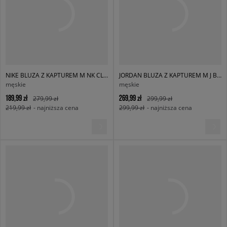
NIKE BLUZA Z KAPTUREM M NK CLUB BB PO HOODIE
JORDAN BLUZA Z KAPTUREM M J BRK OVS PO HD
męskie
męskie
189,99 zł
269,99 zł
279,99 zł
299,99 zł
219,99 zł
- najniższa cena
299,99 zł
- najniższa cena