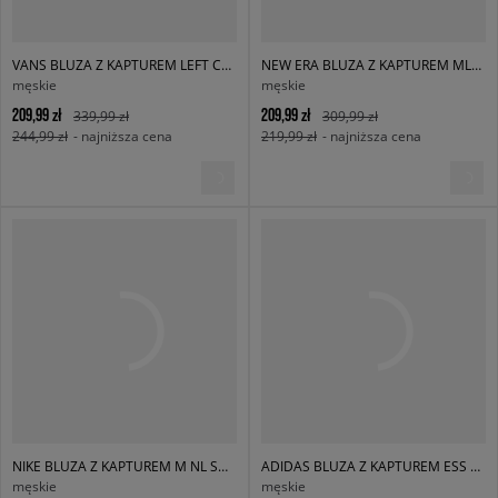
VANS BLUZA Z KAPTUREM LEFT CHEST II LOOSE PO
NEW ERA BLUZA Z KAPTUREM MLB PENNANT NYY NEW YORK YANKEES
męskie
męskie
209,99 zł
209,99 zł
339,99 zł
309,99 zł
244,99 zł
- najniższa cena
219,99 zł
- najniższa cena
NIKE BLUZA Z KAPTUREM M NL SOLO SWSH BB PO HOODIE
ADIDAS BLUZA Z KAPTUREM ESS HD
męskie
męskie