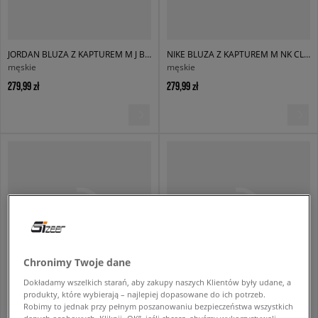
JORDAN BLUZA Z KAPTUREM M J BRK ST PO HD BB
NIKE BLUZA Z KAPTUREM M NK CLUB BB PO HOODIE
męskie
męskie
279,99 zł
279,99 zł
Chronimy Twoje dane
Dokładamy wszelkich starań, aby zakupy naszych Klientów były udane, a
produkty, które wybierają – najlepiej dopasowane do ich potrzeb.
NIKE BLUZA Z KAPTUREM M NK CLUB BB PO HOODIE
JORDAN BLUZA Z KAPTUREM M J BRK OVZ FLC PO BB
Robimy to jednak przy pełnym poszanowaniu bezpieczeństwa wszystkich
męskie
męskie