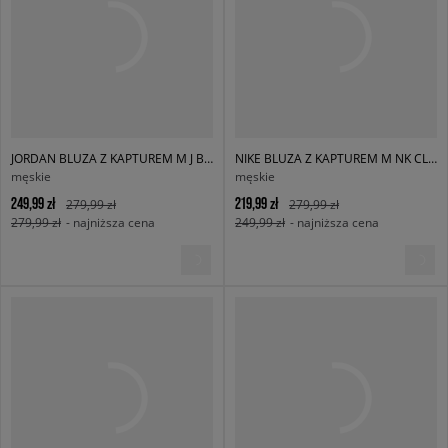
JORDAN BLUZA Z KAPTUREM M J BRK FLC PO
NIKE BLUZA Z KAPTUREM M NK CLUB BB PO HOODIE
męskie
męskie
249,99 zł
219,99 zł
279,99 zł
279,99 zł
279,99 zł
- najniższa cena
249,99 zł
- najniższa cena