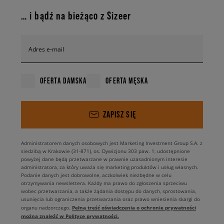
zdobią bluzy z kapturem męskie, nadając im niepowtarzalny charakter.
Niezależnie, w jakim stylu nosisz odzież, tutaj znajdziesz bluzy hoodie
… i bądź na bieżąco z Sizeer
męskie, które przypadną do gustu zarówno miłośnikom kultowego
oldschoolu, jak i fanom nowoczesności. Na jaki fason warto postawić?
Wszystko zależy od tego, w czym się najlepiej czujesz, bo możliwości jest
Adres e-mail
wiele — dla chłopaka, który stawia na klasykę, jak i miłośnika kroju
oversize. Wybierasz maksymalną swobodę? W takim razie nasza
propozycja to luźne, długie bluzy z kapturem. Niezawodne męskie bluzy
OFERTA DAMSKA
OFERTA MĘSKA
z kapturem o kroju oversize to must-have w każdej szafie – od lat królują
na ulicach i lookach it boys. Z kieszenią kangurką i elastycznymi
ściągaczami sprawdzą się podczas wizyt w skateparku, a także na
spotkaniach ze znajomymi. Ale w tym sezonie rządzą także bluzy męskie
ZAPISZ SIĘ
z kapturem inspirowane minionymi dekadami, zwłaszcza latami 00.,
które pozwolą Ci stworzyć fity nawiązujące do najlepszych
streetwearowych tradycji. Dopasowane formy i śliskie materiały
Administratorem danych osobowych jest Marketing Investment Group S.A. z
przeniosą Cię wprost do świata britpopou, który kreował wtedy miejskie
siedzibą w Krakowie (31-871), os. Dywizjonu 303 paw. 1, udostępnione
powyżej dane będą przetwarzane w prawnie uzasadnionym interesie
trendy. Jeśli wolisz styl urban outdoor, postaw na proste bluzy z
administratora, za który uważa się marketing produktów i usług własnych.
kapturem utrzymane w odcieniach czerni, brązu i ciemnej zieleni, które
Podanie danych jest dobrowolne, aczkolwiek niezbędne w celu
zmatchujesz z parą spodni cargo i masywnych bootsów.
otrzymywania newslettera. Każdy ma prawo do zgłoszenia sprzeciwu
wobec przetwarzania, a także żądania dostępu do danych, sprostowania,
usunięcia lub ograniczenia przetwarzania oraz prawo wniesienia skargi do
Z czym fitują bluzy męskie z kapturem?
Pełną treść oświadczenia o ochronie prywatności
organu nadzorczego.
można znaleźć w Polityce prywatności.
Bluzy z kapturem
to absolutny klasyk streetwearu. Aby nadać swojemu