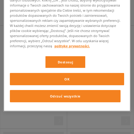
danych osobowych. Kliknij „OK”, jeśli chcesz, abyśmy wykorzystywali
279,99 zł
299,99 zł
informacje o Twoich zachowaniach na naszej stronie do przygotowania
personalizowanych specjalnie dla Ciebie treści, w tym rekomendacji
produktów dopasowanych do Twoich potrzeb i zainteresowań,
spersonalizowanych reklam czy zapamiętywanie wybranych preferencji.
W każdej chwili możesz zmienić swoją decyzję i ustawienia dotyczące
plików cookie wybierając „Dostosuj”. Jeśli nie chcesz otrzymywać
spersonalizowanej oferty produktów, dopasowanych do Twoich
preferencji, wybierz „Odrzuć wszystkie”. W celu uzyskania więcej
informacji, przeczytaj naszą
politykę prywatności.
Dostosuj
OK
ELLESSE BLUZA Z KAPTUREM VARON OH HOODY BLK MN
NIKE BLUZA Z KAPTUREM M NK CLUB BB PO HOODIE
Odrzuć wszystkie
męskie
męskie
229,99 zł
279,99 zł