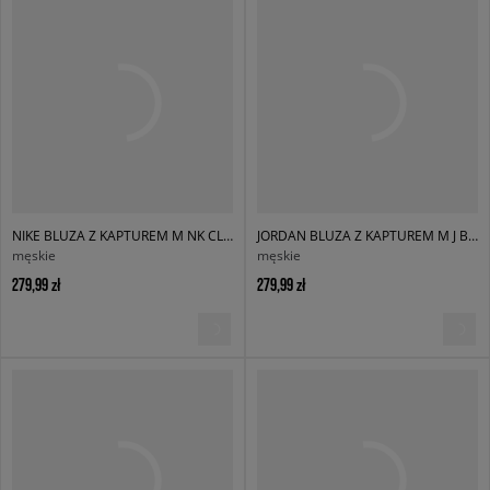
NIKE BLUZA Z KAPTUREM M NK CLUB BB PO HOODIE
JORDAN BLUZA Z KAPTUREM M J BRK ST PO HD BB
męskie
męskie
279,99 zł
279,99 zł