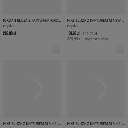
JORDAN BLUZA Z KAPTUREM JORDAN BROOKLYN FLEECE
NIKE BLUZA Z KAPTUREM M NSW SHOX
męskie
męskie
299,99 zł
199,99 zł
349,99 zł
229,99 zł
- najniższa cena
NIKE BLUZA Z KAPTUREM M NK CLUB BB PO HOODIE
NIKE BLUZA Z KAPTUREM M NK CLUB BB PO HOODIE