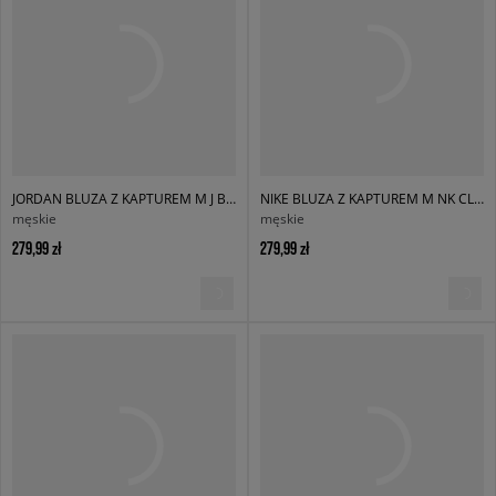
JORDAN BLUZA Z KAPTUREM M J BRK ST PO HD BB
NIKE BLUZA Z KAPTUREM M NK CLUB BB PO HOODIE
męskie
męskie
279,99 zł
279,99 zł