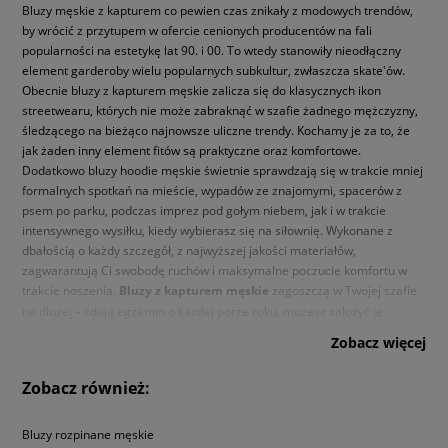
Bluzy męskie z kapturem co pewien czas znikały z modowych trendów,
by wrócić z przytupem w ofercie cenionych producentów na fali
popularności na estetykę lat 90. i 00. To wtedy stanowiły nieodłączny
element garderoby wielu popularnych subkultur, zwłaszcza skate'ów.
Obecnie bluzy z kapturem męskie zalicza się do klasycznych ikon
streetwearu, których nie może zabraknąć w szafie żadnego mężczyzny,
śledzącego na bieżąco najnowsze uliczne trendy. Kochamy je za to, że
jak żaden inny element fitów są praktyczne oraz komfortowe.
Dodatkowo bluzy hoodie męskie świetnie sprawdzają się w trakcie mniej
formalnych spotkań na mieście, wypadów ze znajomymi, spacerów z
psem po parku, podczas imprez pod gołym niebem, jak i w trakcie
intensywnego wysiłku, kiedy wybierasz się na siłownię. Wykonane z
dbałością o każdy szczegół, z najwyższej jakości materiałów,
zagwarantują Ci swobodę ruchów i maksymalne poczucie komfortu w
trakcie noszenia.
Bluzy z kapturem męskie
zagoszczą w Twojej szafie
na dłużej – zdają egzamin o każdej porze roku, możesz założyć je
zarówno do szortów w lecie, jak i ulubionych jeansów i parki na jesień.
Zobacz więcej
Modele z kapturem — bluzy męskie w stylu
Zobacz również:
sporty
Bluzy rozpinane męskie
Bluzy męskie z kapturem to niezwykle praktyczny wybór na co dzień. Ich