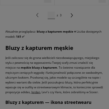
z
3
Aktualnie przeglądasz:
bluzy z kapturem męskie ⭐
Liczba dostępnych
modeli:
141 ✅
Bluzy z kapturem męskie
Jeśli zaliczasz się do grona wielbicieli niezobowiązującego, miejskiego
stylu z pewnością na wyposażeniu Twojej szafy zmusi znaleźć się
miejsce na
męskie bluzy z kapturem
. To świetne rozwiązanie dla
mężczyzn ceniących wygodę i funkcjonalność połączone ze swobodnym,
ulicznym lookiem. Przekonaj się, jakie modele są szczególnie na topie i
wybierz wariant dla siebie. Jeśli poszukujesz bluzy, która perfekcyjnie
wpasuje się w outfity w streetwearowym klimacie, to koniecznie sprawdź
propozycje adidas,
Jordan
, Levi's czy Vans, które zebraliśmy w Sizeer.
Bluzy z kapturem — ikona streetwearu