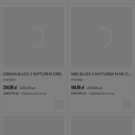
JORDAN BLUZA Z KAPTUREM JORDAN BROOKLYN FLEECE
NIKE BLUZA Z KAPTUREM M NK CLUB BB PO HOODIE
męskie
męskie
234,99 zł
164,99 zł
279,99 zł
279,99 zł
239,99 zł
- najniższa cena
169,99 zł
- najniższa cena