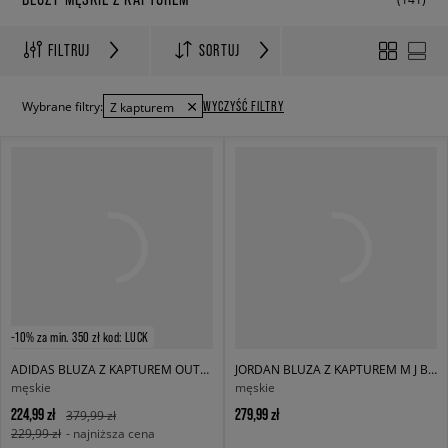
FILTRUJ
SORTUJ
WYCZYŚĆ FILTRY
Wybrane filtry:
Z kapturem
-10% za min. 350 zł kod: LUCK
ADIDAS BLUZA Z KAPTUREM OUTL TREF HDY
JORDAN BLUZA Z KAPTUREM M J BRK ST PO HD BB
męskie
męskie
224,99 zł
279,99 zł
379,99 zł
229,99 zł
- najniższa cena