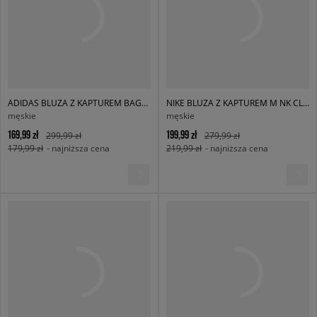
ADIDAS BLUZA Z KAPTUREM BAGGY HOODIE
NIKE BLUZA Z KAPTUREM M NK CLUB BB PO HOODIE
męskie
męskie
169,99 zł
199,99 zł
299,99 zł
279,99 zł
179,99 zł
- najniższa cena
219,99 zł
- najniższa cena