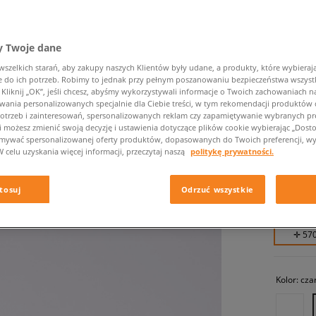
 Twoje dane
zelkich starań, aby zakupy naszych Klientów były udane, a produkty, które wybierają 
do ich potrzeb. Robimy to jednak przy pełnym poszanowaniu bezpieczeństwa wszyst
liknij „OK”, jeśli chcesz, abyśmy wykorzystywali informacje o Twoich zachowaniach na
wania personalizowanych specjalnie dla Ciebie treści, w tym rekomendacji produktó
otrzeb i zainteresowań, spersonalizowanych reklam czy zapamiętywanie wybranych pre
CONVER
i możesz zmienić swoją decyzję i ustawienia dotyczące plików cookie wybierając „Dostosu
CITY T
ymywać spersonalizowanej oferty produktów, dopasowanych do Twoich preferencji, wy
W celu uzyskania więcej informacji, przeczytaj naszą
politykę prywatności.
męskie, s
tosuj
Odrzuć wszystkie
569,99 
✛ 57
Kolor:
cza