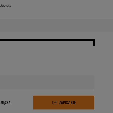
płatności
ZAPISZ SIĘ
 MĘSKA