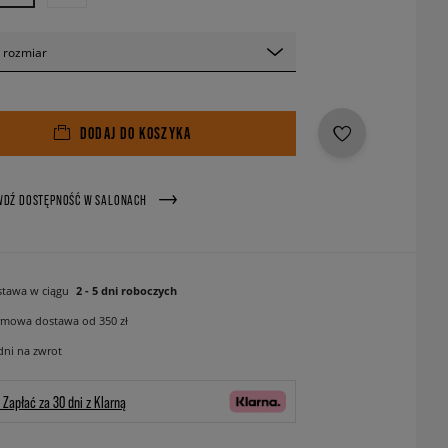
 rozmiar
DODAJ DO KOSZYKA
WDŹ DOSTĘPNOŚĆ W SALONACH
tawa w ciągu
2 - 5 dni roboczych
mowa dostawa od 350 zł
dni na zwrot
Zapłać za 30 dni z Klarną