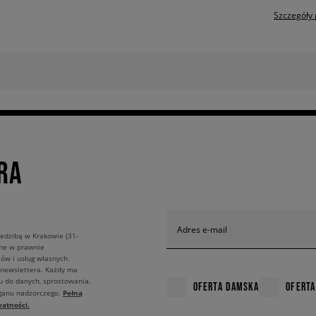
Szczegóły 
RA
Adres e-mail
edzibą w Krakowie (31-
ane w prawnie
ów i usług własnych.
 newslettera. Każdy ma
u do danych, sprostowania,
OFERTA DAMSKA
OFERTA
Pełną
rganu nadzorczego.
atności.