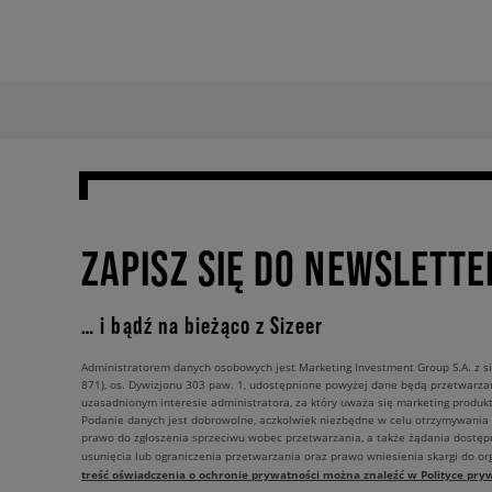
ZAPISZ SIĘ DO NEWSLETTE
… i bądź na bieżąco z Sizeer
Administratorem danych osobowych jest Marketing Investment Group S.A. z si
871), os. Dywizjonu 303 paw. 1, udostępnione powyżej dane będą przetwarz
uzasadnionym interesie administratora, za który uważa się marketing produkt
Podanie danych jest dobrowolne, aczkolwiek niezbędne w celu otrzymywania
prawo do zgłoszenia sprzeciwu wobec przetwarzania, a także żądania dostęp
usunięcia lub ograniczenia przetwarzania oraz prawo wniesienia skargi do o
treść oświadczenia o ochronie prywatności można znaleźć w Polityce pryw