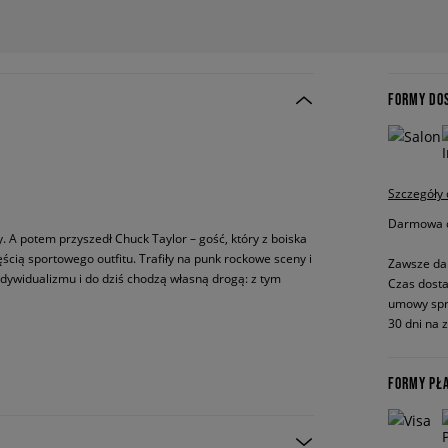
FORMY DO
Szczegóły
Darmowa do
. A potem przyszedł Chuck Taylor – gość, który z boiska
ęścią sportowego outfitu. Trafiły na punk rockowe sceny i
Zawsze da
 indywidualizmu i do dziś chodzą własną drogą: z tym
Czas dosta
umowy spr
30 dni na 
FORMY PŁ