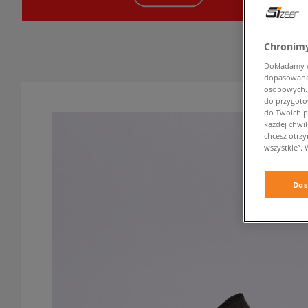
Chronimy
Dokładamy ws
dopasowane 
osobowych. K
do przygoto
do Twoich p
każdej chwil
chcesz otrz
wszystkie”. 
Dos