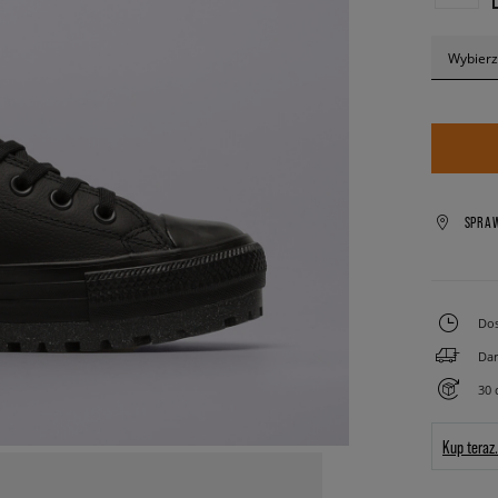
Wybierz
SPRA
Dos
Dar
30 
Kup teraz.