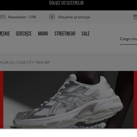
DOŁĄCZ DO SIZEERCLUB
Newsletter -10%
Aktualne promocje
ĘSKIE
DZIECIĘCE
MARKI
STREETWEAR
SALE
MĘSKIE
DZIECIĘCE
MARKI
STREETWEAR
SALE
LOR ALL STAR CITY TREK WP