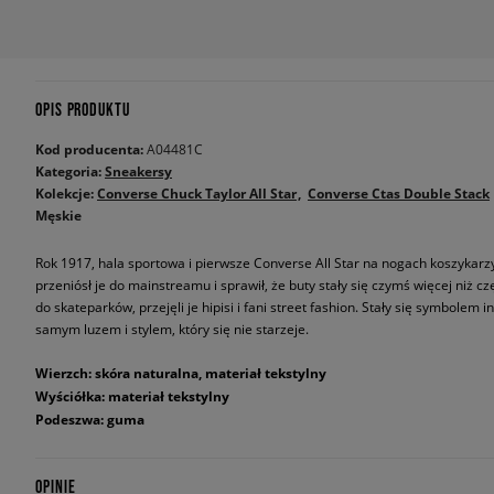
OPIS PRODUKTU
Kod producenta:
A04481C
Kategoria:
Sneakersy
Kolekcje:
Converse Chuck Taylor All Star
Converse Ctas Double Stack
Męskie
Rok 1917, hala sportowa i pierwsze Converse All Star na nogach koszykarzy
przeniósł je do mainstreamu i sprawił, że buty stały się czymś więcej niż cz
do skateparków, przejęli je hipisi i fani street fashion. Stały się symbolem
samym luzem i stylem, który się nie starzeje.
Wierzch: skóra naturalna, materiał tekstylny
Wyściółka: materiał tekstylny
Podeszwa: guma
OPINIE