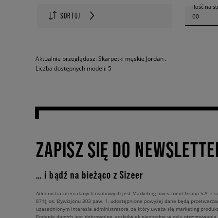
Ilość na s
SORTUJ
60
Aktualnie przeglądasz: Skarpetki męskie Jordan .
Liczba dostępnych modeli: 5
ZAPISZ SIĘ DO NEWSLETTE
… i bądź na bieżąco z Sizeer
Administratorem danych osobowych jest Marketing Investment Group S.A. z si
871), os. Dywizjonu 303 paw. 1, udostępnione powyżej dane będą przetwarz
uzasadnionym interesie administratora, za który uważa się marketing produkt
Podanie danych jest dobrowolne, aczkolwiek niezbędne w celu otrzymywania