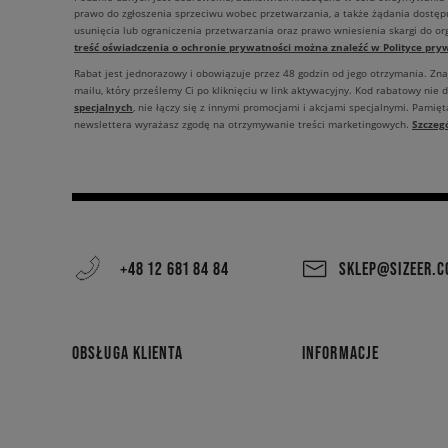
prawo do zgłoszenia sprzeciwu wobec przetwarzania, a także żądania dostęp
usunięcia lub ograniczenia przetwarzania oraz prawo wniesienia skargi do o
treść oświadczenia o ochronie prywatności można znaleźć w Polityce pryw
Rabat jest jednorazowy i obowiązuje przez 48 godzin od jego otrzymania. Zn
mailu, który prześlemy Ci po kliknięciu w link aktywacyjny. Kod rabatowy nie 
specjalnych
, nie łączy się z innymi promocjami i akcjami specjalnymi. Pamięta
Szczeg
newslettera wyrażasz zgodę na otrzymywanie treści marketingowych.
+48 12 681 84 84
SKLEP@SIZEER.
OBSŁUGA KLIENTA
INFORMACJE