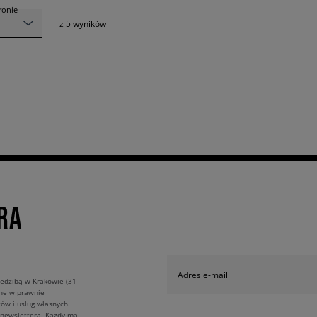
tronie
z
5
wyników
RA
Adres e-mail
edzibą w Krakowie (31-
ane w prawnie
ów i usług własnych.
 newslettera. Każdy ma