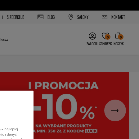
SIZEERCLUB
BLOG
SALONY
KONTAKT
0
0
ZALOGUJ
SCHOWEK
KOSZYK
– najlepiej
kich danych