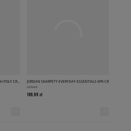
JORDAN SKARPETY U J EVERYDAY CUSH POLY CREW 3PR
JORDAN SKARPETY EVERYDAY ESSENTIALS 6PK CR
unisex
109,99 zł