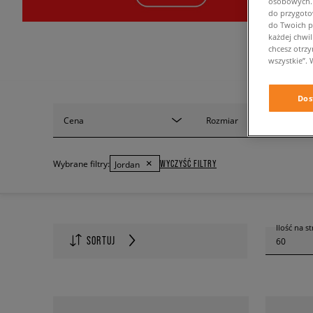
osobowych. K
do przygoto
do Twoich p
każdej chwil
chcesz otrz
wszystkie”. 
Dos
Cena
Rozmiar
WYCZYŚĆ FILTRY
Wybrane filtry:
Jordan
Ilość na s
SORTUJ
60