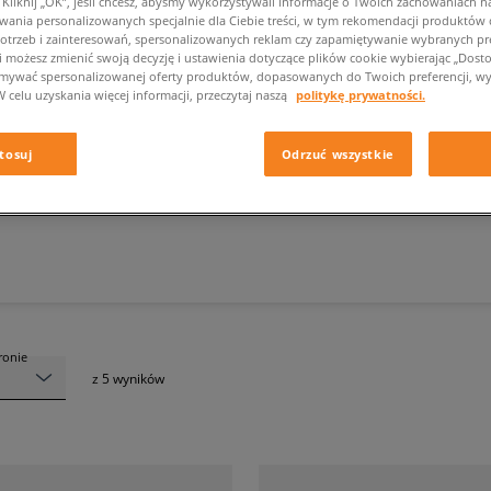
liknij „OK”, jeśli chcesz, abyśmy wykorzystywali informacje o Twoich zachowaniach na
wania personalizowanych specjalnie dla Ciebie treści, w tym rekomendacji produktó
otrzeb i zainteresowań, spersonalizowanych reklam czy zapamiętywanie wybranych pre
i możesz zmienić swoją decyzję i ustawienia dotyczące plików cookie wybierając „Dostosu
ymywać spersonalizowanej oferty produktów, dopasowanych do Twoich preferencji, wy
W celu uzyskania więcej informacji, przeczytaj naszą
politykę prywatności.
SKARPETKI MĘSKIE JORDAN
tosuj
Odrzuć wszystkie
Marka
(1)
Materiał
tronie
z
5
wyników