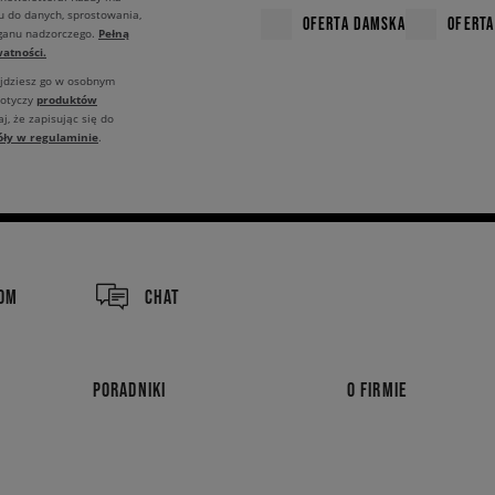
u do danych, sprostowania,
OFERTA DAMSKA
OFERTA
Pełną
rganu nadzorczego.
atności.
ajdziesz go w osobnym
produktów
dotyczy
j, że zapisując się do
óły w regulaminie
.
COM
CHAT
PORADNIKI
O FIRMIE