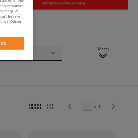
 naszej stronie
w dopasowanych
ferencji. W
j”. Jeśli nie
bierz „Odrzuć
OK
Więcej
Kolor
z
1