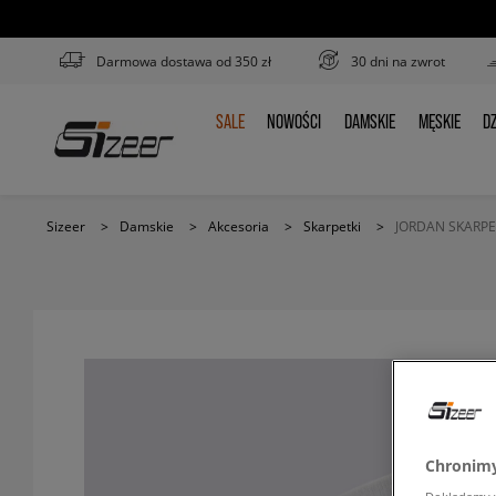
Darmowa dostawa od 350 zł
30 dni na zwrot
SALE
NOWOŚCI
DAMSKIE
MĘSKIE
DZ
SALE
NOWOŚCI
DAMSKIE
MĘSKIE
D
Sizeer
>
Damskie
>
Akcesoria
>
Skarpetki
>
JORDAN SKARPE
Chronimy