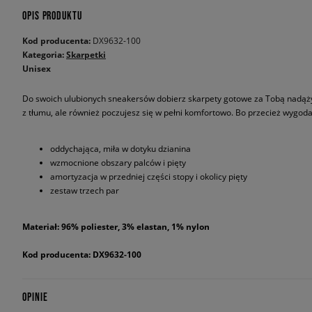
OPIS PRODUKTU
Kod producenta:
DX9632-100
Kategoria:
Skarpetki
Unisex
Do swoich ulubionych sneakersów dobierz skarpety gotowe za Tobą nadążyć -
z tłumu, ale również poczujesz się w pełni komfortowo. Bo przecież wygod
oddychająca, miła w dotyku dzianina
wzmocnione obszary palców i pięty
amortyzacja w przedniej części stopy i okolicy pięty
zestaw trzech par
Materiał: 96% poliester, 3% elastan, 1% nylon
Kod producenta: DX9632-100
OPINIE