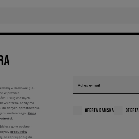
RA
Adres e-mail
edzibą w Krakowie (31-
ane w prawnie
ów i usług własnych.
 newslettera. Każdy ma
u do danych, sprostowania,
OFERTA DAMSKA
OFERTA
Pełną
rganu nadzorczego.
atności.
ajdziesz go w osobnym
produktów
dotyczy
j, że zapisując się do