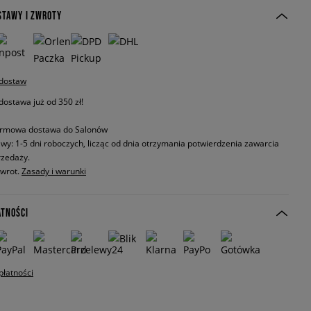
STAWY I ZWROTY
 dostaw
stawa już od 350 zł!
rmowa dostawa do Salonów
wy: 1-5 dni roboczych, licząc od dnia otrzymania potwierdzenia zawarcia
zedaży.
zwrot.
Zasady i warunki
ATNOŚCI
płatności