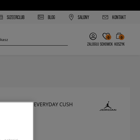
SIZEERCLUB
BLOG
SALONY
KONTAKT
0
0
ZALOGUJ
SCHOWEK
KOSZYK
 SKARPETY U J EVERYDAY CUSH
REW 3PR
arpetki