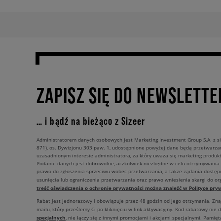
ZAPISZ SIĘ DO NEWSLETTE
… i bądź na bieżąco z Sizeer
Administratorem danych osobowych jest Marketing Investment Group S.A. z si
871), os. Dywizjonu 303 paw. 1, udostępnione powyżej dane będą przetwarz
uzasadnionym interesie administratora, za który uważa się marketing produkt
Podanie danych jest dobrowolne, aczkolwiek niezbędne w celu otrzymywania
prawo do zgłoszenia sprzeciwu wobec przetwarzania, a także żądania dostęp
usunięcia lub ograniczenia przetwarzania oraz prawo wniesienia skargi do o
treść oświadczenia o ochronie prywatności można znaleźć w Polityce pryw
Rabat jest jednorazowy i obowiązuje przez 48 godzin od jego otrzymania. Zn
mailu, który prześlemy Ci po kliknięciu w link aktywacyjny. Kod rabatowy nie 
specjalnych
, nie łączy się z innymi promocjami i akcjami specjalnymi. Pamięta