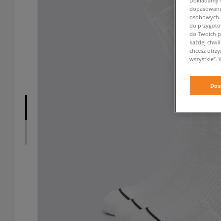
Dokładamy ws
dopasowane 
osobowych. K
do przygoto
do Twoich p
każdej chwil
chcesz otrz
wszystkie”. 
Dos