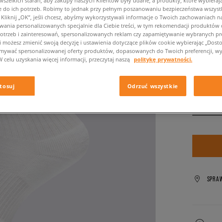
84,99 z
zelkich starań, aby zakupy naszych Klientów były udane, a produkty, które wybierają 
do ich potrzeb. Robimy to jednak przy pełnym poszanowaniu bezpieczeństwa wszyst
liknij „OK”, jeśli chcesz, abyśmy wykorzystywali informacje o Twoich zachowaniach na
✛ 85
wania personalizowanych specjalnie dla Ciebie treści, w tym rekomendacji produktó
otrzeb i zainteresowań, spersonalizowanych reklam czy zapamiętywanie wybranych pre
i możesz zmienić swoją decyzję i ustawienia dotyczące plików cookie wybierając „Dostosu
ymywać spersonalizowanej oferty produktów, dopasowanych do Twoich preferencji, wy
Kolor:
biał
W celu uzyskania więcej informacji, przeczytaj naszą
politykę prywatności.
tosuj
Odrzuć wszystkie
Wybierz
SPRA