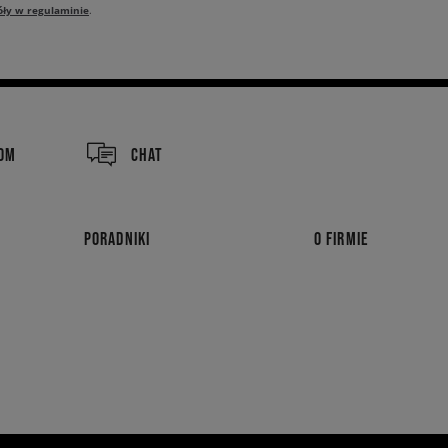
óły w regulaminie
.
COM
CHAT
PORADNIKI
O FIRMIE