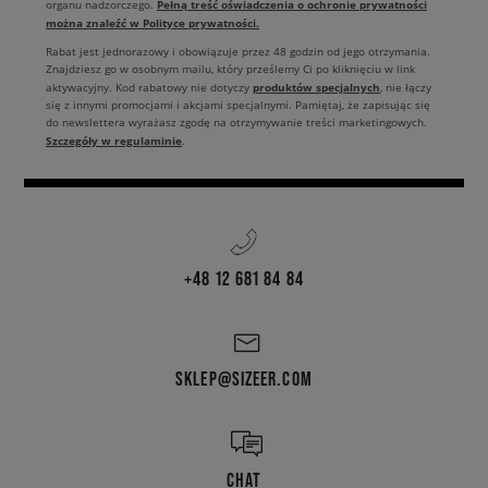
Pełną treść oświadczenia o ochronie prywatności
organu nadzorczego.
można znaleźć w Polityce prywatności.
Rabat jest jednorazowy i obowiązuje przez 48 godzin od jego otrzymania.
Znajdziesz go w osobnym mailu, który prześlemy Ci po kliknięciu w link
produktów specjalnych
aktywacyjny. Kod rabatowy nie dotyczy
, nie łączy
się z innymi promocjami i akcjami specjalnymi. Pamiętaj, że zapisując się
do newslettera wyrażasz zgodę na otrzymywanie treści marketingowych.
Szczegóły w regulaminie
.
+48 12 681 84 84
SKLEP@SIZEER.COM
CHAT