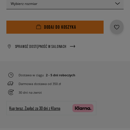
Wybierz rozmiar
DODAJ DO KOSZYKA
SPRAWDŹ DOSTĘPNOŚĆ W SALONACH
Dostawa w ciągu
2 - 5 dni roboczych
Darmowa dostawa od 350 zł
30 dni na zwrot
Kup teraz.
Zapłać za 30 dni z Klarną