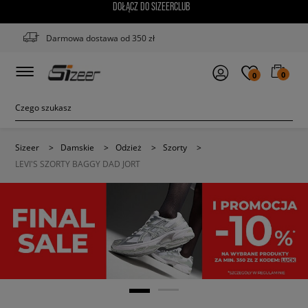
DOŁĄCZ DO SIZEERCLUB
Darmowa dostawa od 350 zł
0
0
Sizeer
>
Damskie
>
Odzież
>
Szorty
>
LEVI'S SZORTY BAGGY DAD JORT