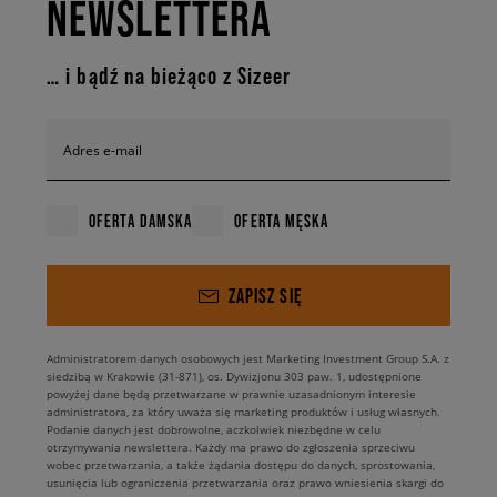
NEWSLETTERA
… i bądź na bieżąco z Sizeer
Adres e-mail
OFERTA DAMSKA
OFERTA MĘSKA
ZAPISZ SIĘ
Administratorem danych osobowych jest Marketing Investment Group S.A. z
siedzibą w Krakowie (31-871), os. Dywizjonu 303 paw. 1, udostępnione
powyżej dane będą przetwarzane w prawnie uzasadnionym interesie
administratora, za który uważa się marketing produktów i usług własnych.
Podanie danych jest dobrowolne, aczkolwiek niezbędne w celu
otrzymywania newslettera. Każdy ma prawo do zgłoszenia sprzeciwu
wobec przetwarzania, a także żądania dostępu do danych, sprostowania,
usunięcia lub ograniczenia przetwarzania oraz prawo wniesienia skargi do