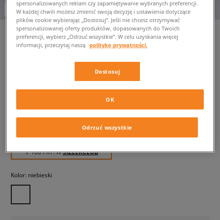
spersonalizowanych reklam czy zapamiętywanie wybranych preferencji.
-10% za min. 350 zł kod: LUCK
W każdej chwili możesz zmienić swoją decyzję i ustawienia dotyczące
plików cookie wybierając „Dostosuj”. Jeśli nie chcesz otrzymywać
spersonalizowanej oferty produktów, dopasowanych do Twoich
preferencji, wybierz „Odrzuć wszystkie”. W celu uzyskania więcej
informacji, przeczytaj naszą
politykę prywatności.
LEVI'S SZORTY BAGGY DAD
JORT
Dostosuj
damskie, szorty
OK
179,99 zł
z VAT
199,99 zł
-10%
(najniższa cena z 30 dni przed obniżką)
Odrzuć wszystkie
359,99 zł
-50%
(Cena początkowa)
✛ 180 PKT. W
SIZEERCLUB
Kolor:
niebieski