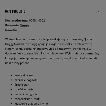
OPIS PRODUKTU
Kod producenta:
000MJ-0002
Kategoria:
Szorty
Damskie
W Twoich setach coraz częściej przewijają się retro akcenty? Jortsy
Baggy Dad od Levi’s wyglądają jak wyjęte z miejskich archiwów. Są
simply-iconic, godzą ninetiesowy vibe z kluczowymi trendami, a w
dodatku fitują w zasadzie z każdym fasonem. Wyłam się ze schematów,
łącząc je z luźno puszczoną koszulą i chunky sneakersami, albo znajdź
na nie inny patent.
swobodny krój
szerokie nogawki
średni stan
szlufki w pasie
zapięcie na guzik
rozporek na suwak
kieszenie przednie i tylne