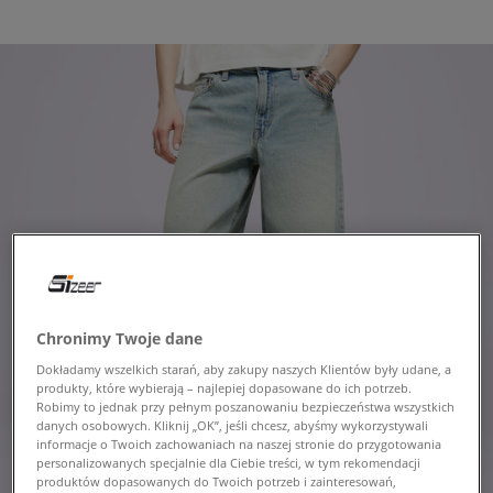
Chronimy Twoje dane
Dokładamy wszelkich starań, aby zakupy naszych Klientów były udane, a
produkty, które wybierają – najlepiej dopasowane do ich potrzeb.
Robimy to jednak przy pełnym poszanowaniu bezpieczeństwa wszystkich
danych osobowych. Kliknij „OK”, jeśli chcesz, abyśmy wykorzystywali
informacje o Twoich zachowaniach na naszej stronie do przygotowania
personalizowanych specjalnie dla Ciebie treści, w tym rekomendacji
produktów dopasowanych do Twoich potrzeb i zainteresowań,