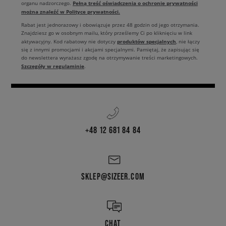
Pełną treść oświadczenia o ochronie prywatności
organu nadzorczego.
można znaleźć w Polityce prywatności.
Rabat jest jednorazowy i obowiązuje przez 48 godzin od jego otrzymania.
Znajdziesz go w osobnym mailu, który prześlemy Ci po kliknięciu w link
produktów specjalnych
aktywacyjny. Kod rabatowy nie dotyczy
, nie łączy
się z innymi promocjami i akcjami specjalnymi. Pamiętaj, że zapisując się
do newslettera wyrażasz zgodę na otrzymywanie treści marketingowych.
Szczegóły w regulaminie
.
+48 12 681 84 84
SKLEP@SIZEER.COM
CHAT