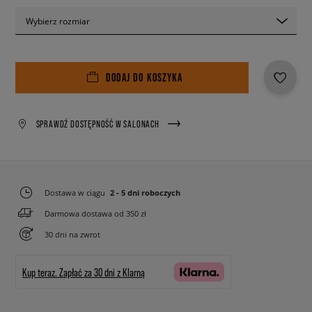
Wybierz rozmiar
DODAJ DO KOSZYKA
SPRAWDŹ DOSTĘPNOŚĆ W SALONACH
Dostawa w ciągu
2 - 5 dni roboczych
Darmowa dostawa od 350 zł
30 dni na zwrot
Kup teraz.
Zapłać za 30 dni z Klarną