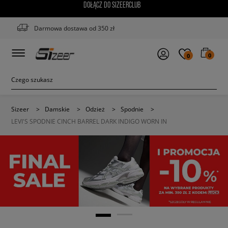
DOŁĄCZ DO SIZEERCLUB
Darmowa dostawa od 350 zł
0
0
Sizeer
>
Damskie
>
Odzież
>
Spodnie
>
LEVI'S SPODNIE CINCH BARREL DARK INDIGO WORN IN