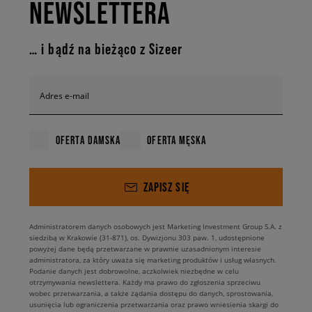
NEWSLETTERA
… i bądź na bieżąco z Sizeer
Adres e-mail
OFERTA DAMSKA
OFERTA MĘSKA
ZAPISZ SIĘ
Administratorem danych osobowych jest Marketing Investment Group S.A. z
siedzibą w Krakowie (31-871), os. Dywizjonu 303 paw. 1, udostępnione
powyżej dane będą przetwarzane w prawnie uzasadnionym interesie
administratora, za który uważa się marketing produktów i usług własnych.
Podanie danych jest dobrowolne, aczkolwiek niezbędne w celu
otrzymywania newslettera. Każdy ma prawo do zgłoszenia sprzeciwu
wobec przetwarzania, a także żądania dostępu do danych, sprostowania,
usunięcia lub ograniczenia przetwarzania oraz prawo wniesienia skargi do