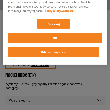
spersonalizowanej oferty produktów, dopasowanych do Twoich
preferencji, wybierz „Odrzuć wszystkie”. W celu uzyskania więcej
informacji, przeczytaj naszą
politykę prywatności.
Dostosuj
LEVI'S POLO LEVIS HM POLO
BLUES
OK
męskie, koszulki
Odrzuć wszystkie
129,99 zł
z VAT
✛ 130 PKT. W
SIZEERCLUB
PRODUKT NIEDOSTĘPNY
Wyślemy Ci e-mail, gdy żądany rozmiar będzie ponownie
dostępny.
Wybierz rozmiar