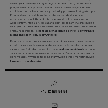
siedzibą w Krakowie (31-871), os. Dywizjonu 303 paw. 1, udostępnione
powyżej dane będą przetwarzane w prawnie uzasadnionym interesie
administratora, za który uważa się marketing produktów i usług własnych.
Podanie danych jest dobrowolne, aczkolwiek niezbędne w celu
otrzymywania newslettera. Każdy ma prawo do zgłoszenia sprzeciwu
wobec przetwarzania, a także żądania dostępu do danych, sprostowania,
usunięcia lub ograniczenia przetwarzania oraz prawo wniesienia skargi do
Pełną treść oświadczenia o ochronie prywatności
organu nadzorczego.
można znaleźć w Polityce prywatności.
Rabat jest jednorazowy i obowiązuje przez 48 godzin od jego otrzymania.
Znajdziesz go w osobnym mailu, który prześlemy Ci po kliknięciu w link
produktów specjalnych
aktywacyjny. Kod rabatowy nie dotyczy
, nie łączy
się z innymi promocjami i akcjami specjalnymi. Pamiętaj, że zapisując się
do newslettera wyrażasz zgodę na otrzymywanie treści marketingowych.
Szczegóły w regulaminie
.
+48 12 681 84 84