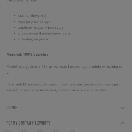
trendów & itemów.
standardowy krój
wywijany kołnierzyk
zapięcie na guziki pod szyją
przewiewna tkanina bawełniana
branding na piersi
Materiał: 100% bawełna
Model na zdjęciu ma 189 cm wzrostu i prezentuje produkt w rozmiarze
L.
It’s a match! Sprawdź, do czego może pasować ten produkt - zainspiruj
się outfitem ze zdjęcia lub tym, co znajdziesz w swojej szafie!
OPINIE
FORMY DOSTAWY I ZWROTY