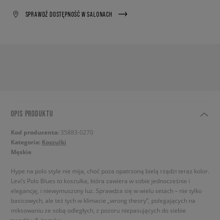
SPRAWDŹ DOSTĘPNOŚĆ W SALONACH
OPIS PRODUKTU
Kod producenta:
35883-0270
Kategoria:
Koszulki
Męskie
Hype na polo style nie mija, choć poza opatrzoną bielą rządzi teraz kolor.
Levi’s Polo Blues to koszulka, która zawiera w sobie jednocześnie i
elegancję, i niewymuszony luz. Sprawdza się w wielu setach – nie tylko
basicowych, ale też tych w klimacie „wrong theory”, polegających na
miksowaniu ze sobą odległych, z pozoru niepasujących do siebie