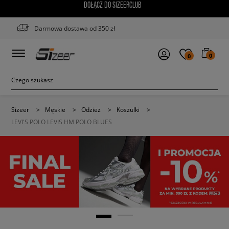
DOŁĄCZ DO SIZEERCLUB
Darmowa dostawa od 350 zł
0
0
Sizeer
>
Męskie
>
Odzież
>
Koszulki
>
LEVI'S POLO LEVIS HM POLO BLUES