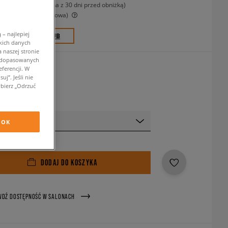
-19%
(najniższa cena z 30 dni przed obniżką)
-19%
(Cena początkowa)
– najlepiej
0 PKT. W
SIZEERCLUB
kich danych
 naszej stronie
w dopasowanych
rny
ferencji. W
j”. Jeśli nie
bierz „Odrzuć
 rozmiar
OK
DODAJ DO KOSZYKA
WDŹ DOSTĘPNOŚĆ W SALONACH