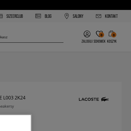
SIZEERCLUB
BLOG
SALONY
KONTAKT
0
0
ZALOGUJ
SCHOWEK
KOSZYK
E L003 2K24
neakersy
zł
z VAT