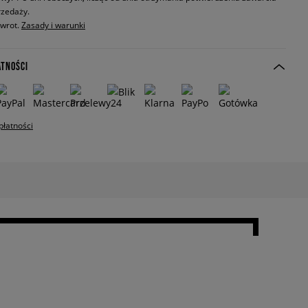
zedaży.
zwrot.
Zasady i warunki
ATNOŚCI
płatności