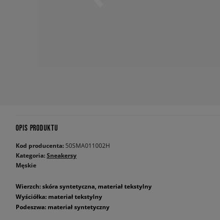
OPIS PRODUKTU
Kod producenta:
50SMA011002H
Kategoria:
Sneakersy
Męskie
Wierzch: skóra syntetyczna, materiał tekstylny
Wyściółka: materiał tekstylny
Podeszwa: materiał syntetyczny