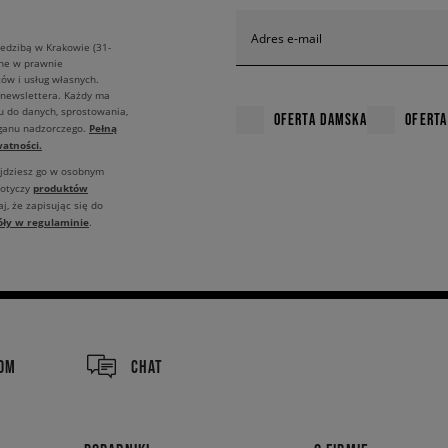
Adres e-mail
edzibą w Krakowie (31-
ane w prawnie
ów i usług własnych.
 newslettera. Każdy ma
u do danych, sprostowania,
OFERTA DAMSKA
OFERTA
Pełną
rganu nadzorczego.
atności.
ajdziesz go w osobnym
produktów
dotyczy
j, że zapisując się do
óły w regulaminie
.
COM
CHAT