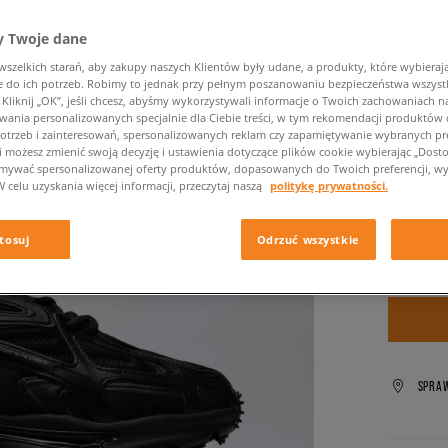
719,99 zł
719,99 zł
 Twoje dane
zelkich starań, aby zakupy naszych Klientów były udane, a produkty, które wybierają 
✛ 58
do ich potrzeb. Robimy to jednak przy pełnym poszanowaniu bezpieczeństwa wszyst
liknij „OK”, jeśli chcesz, abyśmy wykorzystywali informacje o Twoich zachowaniach na
wania personalizowanych specjalnie dla Ciebie treści, w tym rekomendacji produktó
Kolor:
cza
otrzeb i zainteresowań, spersonalizowanych reklam czy zapamiętywanie wybranych pre
i możesz zmienić swoją decyzję i ustawienia dotyczące plików cookie wybierając „Dostosu
ymywać spersonalizowanej oferty produktów, dopasowanych do Twoich preferencji, wy
W celu uzyskania więcej informacji, przeczytaj naszą
politykę prywatności.
Wybierz
tosuj
Odrzuć wszystkie
SPRA