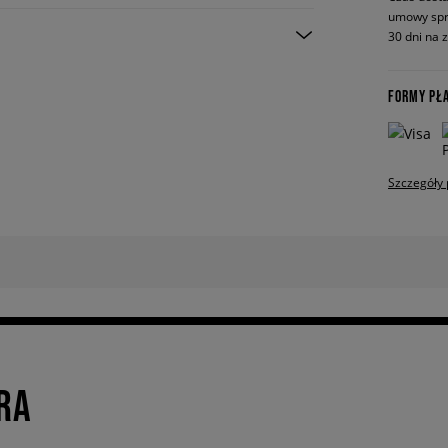
umowy spr
30 dni na 
FORMY PŁ
Szczegóły 
RA