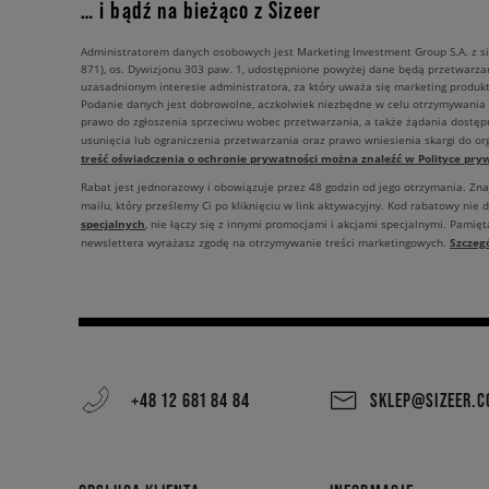
… i bądź na bieżąco z Sizeer
Administratorem danych osobowych jest Marketing Investment Group S.A. z si
871), os. Dywizjonu 303 paw. 1, udostępnione powyżej dane będą przetwarz
uzasadnionym interesie administratora, za który uważa się marketing produkt
Podanie danych jest dobrowolne, aczkolwiek niezbędne w celu otrzymywania
prawo do zgłoszenia sprzeciwu wobec przetwarzania, a także żądania dostęp
usunięcia lub ograniczenia przetwarzania oraz prawo wniesienia skargi do o
treść oświadczenia o ochronie prywatności można znaleźć w Polityce pryw
Rabat jest jednorazowy i obowiązuje przez 48 godzin od jego otrzymania. Zn
mailu, który prześlemy Ci po kliknięciu w link aktywacyjny. Kod rabatowy nie 
specjalnych
, nie łączy się z innymi promocjami i akcjami specjalnymi. Pamięta
Szczeg
newslettera wyrażasz zgodę na otrzymywanie treści marketingowych.
+48 12 681 84 84
SKLEP@SIZEER.