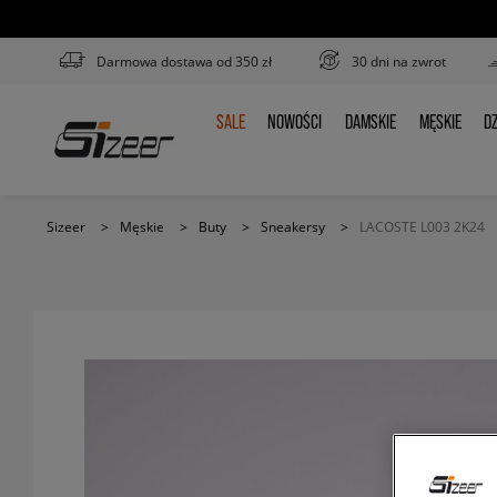
Darmowa dostawa od 350 zł
30 dni na zwrot
SALE
NOWOŚCI
DAMSKIE
MĘSKIE
DZ
SALE
NOWOŚCI
DAMSKIE
MĘSKIE
D
Sizeer
>
Męskie
>
Buty
>
Sneakersy
>
LACOSTE L003 2K24