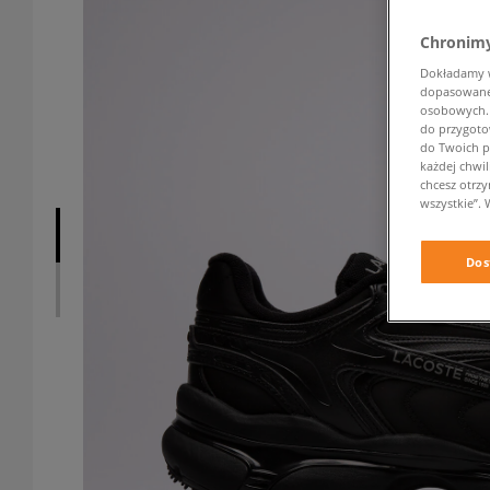
Chronimy
Dokładamy ws
dopasowane 
osobowych. K
do przygoto
do Twoich p
każdej chwil
chcesz otrz
wszystkie”. 
Dos