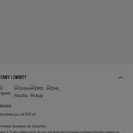
STAWY I ZWROTY
 dostaw
stawa już od 350 zł!
rmowa dostawa do Salonów
wy: 1-5 dni roboczych, licząc od dnia otrzymania potwierdzenia zawarcia