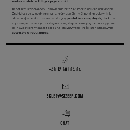
można znaleźć w Polityce prywatności.
Rabat jest jednorazowy i obowiązuje przez 48 godzin od jego otrzymania.
Znajdziesz go w osobnym mailu, który prześlemy Ci po kliknięciu w link
produktów specjalnych
aktywacyjny. Kod rabatowy nie dotyczy
, nie łączy
się z innymi promocjami i akcjami specjalnymi. Pamiętaj, że zapisując się
do newslettera wyrażasz zgodę na otrzymywanie treści marketingowych.
Szczegóły w regulaminie
.
+48 12 681 84 84
SKLEP@SIZEER.COM
CHAT