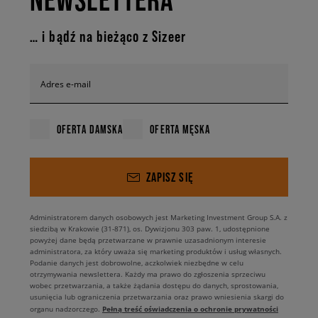
… i bądź na bieżąco z Sizeer
Adres e-mail
OFERTA DAMSKA
OFERTA MĘSKA
ZAPISZ SIĘ
Administratorem danych osobowych jest Marketing Investment Group S.A. z
siedzibą w Krakowie (31-871), os. Dywizjonu 303 paw. 1, udostępnione
powyżej dane będą przetwarzane w prawnie uzasadnionym interesie
administratora, za który uważa się marketing produktów i usług własnych.
Podanie danych jest dobrowolne, aczkolwiek niezbędne w celu
otrzymywania newslettera. Każdy ma prawo do zgłoszenia sprzeciwu
wobec przetwarzania, a także żądania dostępu do danych, sprostowania,
usunięcia lub ograniczenia przetwarzania oraz prawo wniesienia skargi do
Pełną treść oświadczenia o ochronie prywatności
organu nadzorczego.