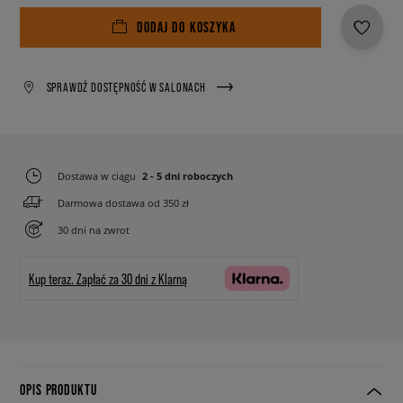
DODAJ DO KOSZYKA
SPRAWDŹ DOSTĘPNOŚĆ W SALONACH
Dostawa w ciągu
2 - 5 dni roboczych
Darmowa dostawa od 350 zł
30 dni na zwrot
Kup teraz.
Zapłać za 30 dni z Klarną
OPIS PRODUKTU