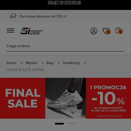
DOŁĄCZ DO SIZEERCLUB
Darmowa dostawa od 350 zł
0
0
Sizeer
>
Męskie
>
Buty
>
Sneakersy
>
LACOSTE ELITE ACTIVE