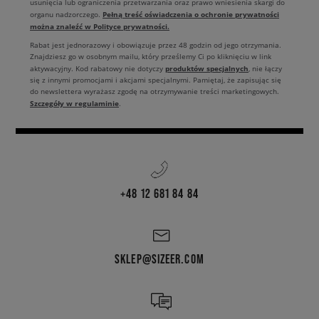
usunięcia lub ograniczenia przetwarzania oraz prawo wniesienia skargi do
Pełną treść oświadczenia o ochronie prywatności
organu nadzorczego.
można znaleźć w Polityce prywatności.
Rabat jest jednorazowy i obowiązuje przez 48 godzin od jego otrzymania.
Znajdziesz go w osobnym mailu, który prześlemy Ci po kliknięciu w link
produktów specjalnych
aktywacyjny. Kod rabatowy nie dotyczy
, nie łączy
się z innymi promocjami i akcjami specjalnymi. Pamiętaj, że zapisując się
do newslettera wyrażasz zgodę na otrzymywanie treści marketingowych.
Szczegóły w regulaminie
.
+48 12 681 84 84
SKLEP@SIZEER.COM