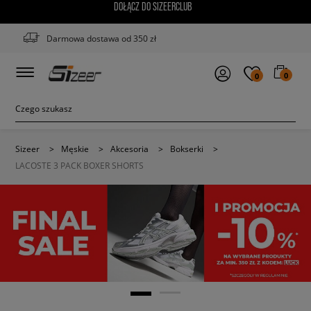
DOŁĄCZ DO SIZEERCLUB
Darmowa dostawa od 350 zł
0
0
Sizeer
>
Męskie
>
Akcesoria
>
Bokserki
>
LACOSTE 3 PACK BOXER SHORTS