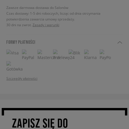
Zawsze darmowa dostawa do Salonów
Czas dostawy: 1-5 dni roboczych, licząc od dnia otrzymania
potwierdzenia zawarcia umowy sprzedaży.
30 dni na zwrot.
Zasady i warunki
FORMY PŁATNOŚCI
Szczegóły płatności
ZAPISZ SIĘ DO