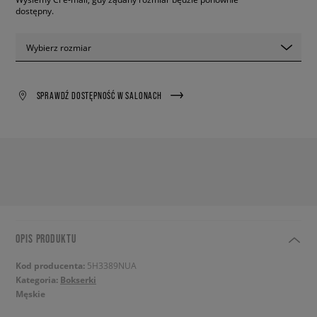
dostępny.
Wybierz rozmiar
SPRAWDŹ DOSTĘPNOŚĆ W SALONACH
OPIS PRODUKTU
Kod producenta:
5H3389NUA
Kategoria:
Bokserki
Męskie