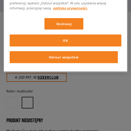
preferencji, wybierz „Odrzuć wszystkie”. W celu uzyskania więcej
informacji, przeczytaj naszą
politykę prywatności.
Dostosuj
LACOSTE 3 PACK BOXER
SHORTS
OK
męskie, bokserki
Odrzuć wszystkie
199,99 zł
z VAT
✛ 200 PKT. W
SIZEERCLUB
Kolor:
multicolor
PRODUKT NIEDOSTĘPNY
Wyślemy Ci e-mail, gdy żądany rozmiar będzie ponownie