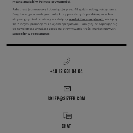
można znaleźć w Polityce prywatności.
Rabat jest jednorazowy i obowiązuje przez 48 godzin od jego otrzymania.
Znajdziesz go w osobnym mailu, który prześlemy Ci po kliknięciu w link
produktów specjalnych
aktywacyjny. Kod rabatowy nie dotyczy
, nie łączy
się z innymi promocjami i akcjami specjalnymi. Pamiętaj, że zapisując się
do newslettera wyrażasz zgodę na otrzymywanie treści marketingowych.
Szczegóły w regulaminie
.
+48 12 681 84 84
SKLEP@SIZEER.COM
CHAT