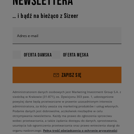
NEWSLETTERA
… i bądź na bieżąco z Sizeer
Adres e-mail
OFERTA DAMSKA
OFERTA MĘSKA
ZAPISZ SIĘ
Administratorem danych osobowych jest Marketing Investment Group S.A. z
siedzibą w Krakowie (31-871), os. Dywizjonu 303 paw. 1, udostępnione
powyżej dane będą przetwarzane w prawnie uzasadnionym interesie
administratora, za który uważa się marketing produktów i usług własnych.
Podanie danych jest dobrowolne, aczkolwiek niezbędne w celu
otrzymywania newslettera. Każdy ma prawo do zgłoszenia sprzeciwu
wobec przetwarzania, a także żądania dostępu do danych, sprostowania,
usunięcia lub ograniczenia przetwarzania oraz prawo wniesienia skargi do
Pełną treść oświadczenia o ochronie prywatności
organu nadzorczego.