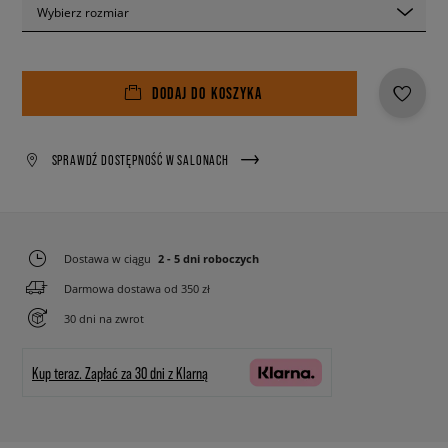
Wybierz rozmiar
DODAJ DO KOSZYKA
SPRAWDŹ DOSTĘPNOŚĆ W SALONACH
Dostawa w ciągu
2 - 5 dni roboczych
Darmowa dostawa od 350 zł
30 dni na zwrot
Kup teraz.
Zapłać za 30 dni z Klarną