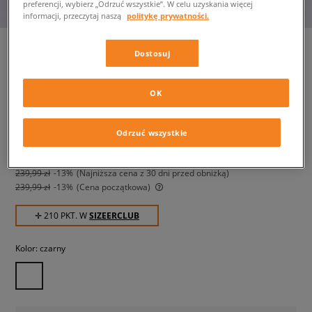
preferencji, wybierz „Odrzuć wszystkie”. W celu uzyskania więcej
informacji, przeczytaj naszą
politykę prywatności.
Dostosuj
JORDAN TOREBKA MONARCH
OK
CAMERA BAG
unisex, torby
Odrzuć wszystkie
209,99 zł
z VAT
239,99 zł
-13%
(najniższa cena z 30 dni przed obniżką)
239,99 zł
-13%
(Cena początkowa)
✛ 210 PKT. W
SIZEERCLUB
Kolor:
czarny