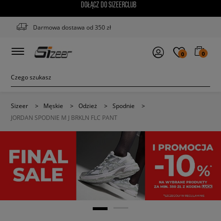
DOŁĄCZ DO SIZEERCLUB
Darmowa dostawa od 350 zł
0
0
Sizeer
>
Męskie
>
Odzież
>
Spodnie
>
JORDAN SPODNIE M J BRKLN FLC PANT