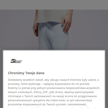
Chronimy Twoje dane
Dokładamy wszelkich starań, aby zakupy naszych Klientów były udane, a
produkty, które wybierają – najlepiej dopasowane do ich potrzeb.
Robimy to jednak przy pełnym poszanowaniu bezpieczeństwa wszystkich
danych osobowych. Kliknij „OK”, jeśli chcesz, abyśmy wykorzystywali
informacje o Twoich zachowaniach na naszej stronie do przygotowania
personalizowanych specjalnie dla Ciebie treści, w tym rekomendacji
produktów dopasowanych do Twoich potrzeb i zainteresowań,