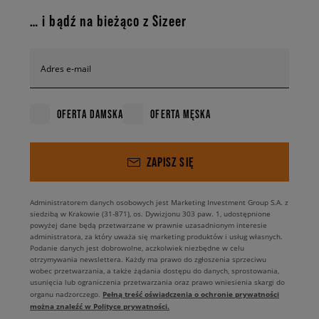
… i bądź na bieżąco z Sizeer
Adres e-mail
OFERTA DAMSKA
OFERTA MĘSKA
ZAPISZ SIĘ
Administratorem danych osobowych jest Marketing Investment Group S.A. z
siedzibą w Krakowie (31-871), os. Dywizjonu 303 paw. 1, udostępnione
powyżej dane będą przetwarzane w prawnie uzasadnionym interesie
administratora, za który uważa się marketing produktów i usług własnych.
Podanie danych jest dobrowolne, aczkolwiek niezbędne w celu
otrzymywania newslettera. Każdy ma prawo do zgłoszenia sprzeciwu
wobec przetwarzania, a także żądania dostępu do danych, sprostowania,
usunięcia lub ograniczenia przetwarzania oraz prawo wniesienia skargi do
Pełną treść oświadczenia o ochronie prywatności
organu nadzorczego.
można znaleźć w Polityce prywatności.