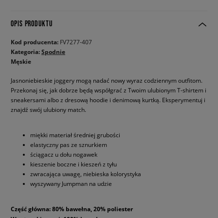
OPIS PRODUKTU
Kod producenta:
FV7277-407
Kategoria:
Spodnie
Męskie
Jasnoniebieskie joggery mogą nadać nowy wyraz codziennym outfitom.
Przekonaj się, jak dobrze będą współgrać z Twoim ulubionym T-shirtem i
sneakersami albo z dresową hoodie i denimową kurtką. Eksperymentuj i
znajdź swój ulubiony match.
miękki materiał średniej grubości
elastyczny pas ze sznurkiem
ściągacz u dołu nogawek
kieszenie boczne i kieszeń z tyłu
zwracająca uwagę, niebieska kolorystyka
wyszywany Jumpman na udzie
Część główna: 80% bawełna, 20% poliester