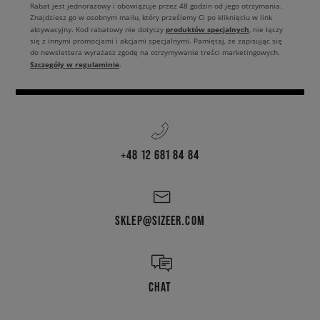
Rabat jest jednorazowy i obowiązuje przez 48 godzin od jego otrzymania.
Znajdziesz go w osobnym mailu, który prześlemy Ci po kliknięciu w link
produktów specjalnych
aktywacyjny. Kod rabatowy nie dotyczy
, nie łączy
się z innymi promocjami i akcjami specjalnymi. Pamiętaj, że zapisując się
do newslettera wyrażasz zgodę na otrzymywanie treści marketingowych.
Szczegóły w regulaminie
.
+48 12 681 84 84
SKLEP@SIZEER.COM
CHAT