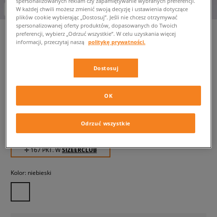
spersonalizowanych reklam czy zapamiętywanie wybranych preferencji.
-10% za min. 350 zł kod: LUCK
W każdej chwili możesz zmienić swoją decyzję i ustawienia dotyczące
plików cookie wybierając „Dostosuj”. Jeśli nie chcesz otrzymywać
spersonalizowanej oferty produktów, dopasowanych do Twoich
preferencji, wybierz „Odrzuć wszystkie”. W celu uzyskania więcej
informacji, przeczytaj naszą
politykę prywatności.
JORDAN SPODNIE M J BRKLN
FLC PANT
Dostosuj
męskie, spodnie
OK
166,99 zł
z VAT
199,99 zł
-17%
(Najniższa cena z 30 dni przed obniżką)
Odrzuć wszystkie
299,99 zł
-44%
(Cena początkowa)
✛ 167 PKT. W
SIZEERCLUB
Kolor:
niebieski