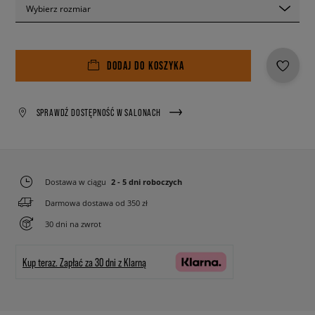
Wybierz rozmiar
DODAJ DO KOSZYKA
SPRAWDŹ DOSTĘPNOŚĆ W SALONACH
Dostawa w ciągu
2 - 5 dni roboczych
Darmowa dostawa od 350 zł
30 dni na zwrot
Kup teraz.
Zapłać za 30 dni z Klarną