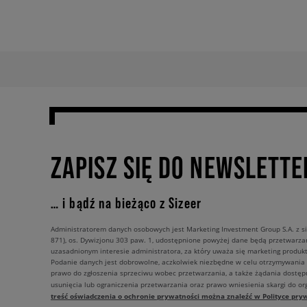
ZAPISZ SIĘ DO NEWSLETTE
… i bądź na bieżąco z Sizeer
Administratorem danych osobowych jest Marketing Investment Group S.A. z si
871), os. Dywizjonu 303 paw. 1, udostępnione powyżej dane będą przetwarz
uzasadnionym interesie administratora, za który uważa się marketing produkt
Podanie danych jest dobrowolne, aczkolwiek niezbędne w celu otrzymywania
prawo do zgłoszenia sprzeciwu wobec przetwarzania, a także żądania dostęp
usunięcia lub ograniczenia przetwarzania oraz prawo wniesienia skargi do o
treść oświadczenia o ochronie prywatności można znaleźć w Polityce pryw