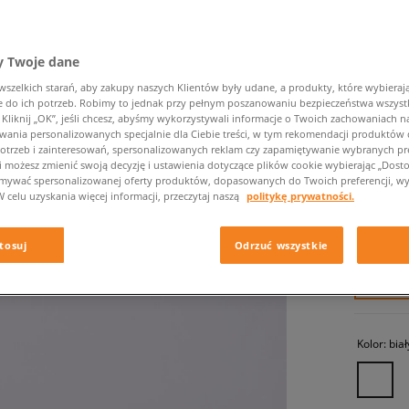
 Twoje dane
zelkich starań, aby zakupy naszych Klientów były udane, a produkty, które wybierają 
do ich potrzeb. Robimy to jednak przy pełnym poszanowaniu bezpieczeństwa wszyst
liknij „OK”, jeśli chcesz, abyśmy wykorzystywali informacje o Twoich zachowaniach na
wania personalizowanych specjalnie dla Ciebie treści, w tym rekomendacji produktó
otrzeb i zainteresowań, spersonalizowanych reklam czy zapamiętywanie wybranych pre
JORDAN
i możesz zmienić swoją decyzję i ustawienia dotyczące plików cookie wybierając „Dostosu
ymywać spersonalizowanej oferty produktów, dopasowanych do Twoich preferencji, wy
damskie, 
W celu uzyskania więcej informacji, przeczytaj naszą
politykę prywatności.
739,99 
tosuj
Odrzuć wszystkie
✛ 74
Kolor:
biał