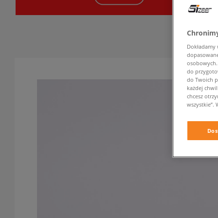
Chronimy
Dokładamy ws
dopasowane 
osobowych. K
do przygoto
do Twoich p
każdej chwil
chcesz otrz
wszystkie”. 
Dos