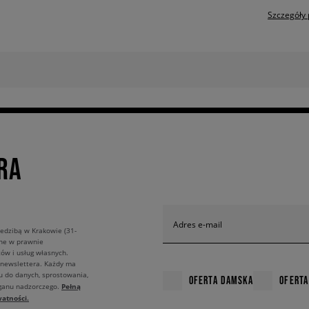
Szczegóły 
RA
Adres e-mail
edzibą w Krakowie (31-
ane w prawnie
ów i usług własnych.
 newslettera. Każdy ma
u do danych, sprostowania,
OFERTA DAMSKA
OFERTA
Pełną
rganu nadzorczego.
atności.