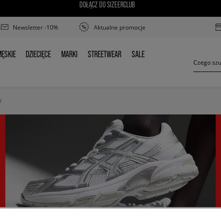
DOŁĄCZ DO SIZEERCLUB
Newsletter -10%
Aktualne promocje
ĘSKIE
DZIECIĘCE
MARKI
STREETWEAR
SALE
MĘSKIE
DZIECIĘCE
MARKI
STREETWEAR
SALE
W