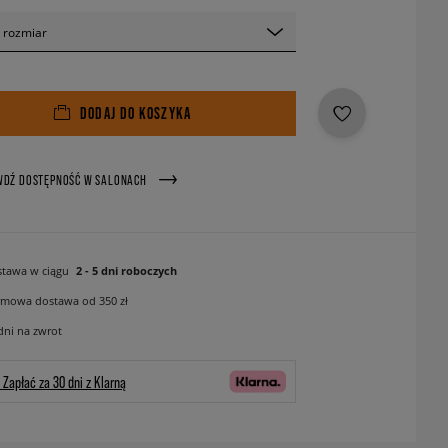
 rozmiar
DODAJ DO KOSZYKA
WDŹ DOSTĘPNOŚĆ W SALONACH
tawa w ciągu
2 - 5 dni roboczych
mowa dostawa od 350 zł
dni na zwrot
Zapłać za 30 dni z Klarną