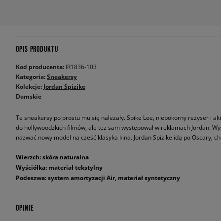
OPIS PRODUKTU
Kod producenta:
IR1836-103
Kategoria:
Sneakersy
Kolekcje:
Jordan Spizike
Damskie
Te sneakersy po prostu mu się należały. Spike Lee, niepokorny reżyser i 
do hollywoodzkich filmów, ale też sam występował w reklamach Jordan. Wy
nazwać nowy model na cześć klasyka kina. Jordan Spizike idą po Oscary, c
Wierzch: skóra naturalna
Wyściółka: materiał tekstylny
Podeszwa: system amortyzacji Air, materiał syntetyczny
OPINIE