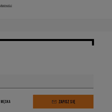
płatności
ZAPISZ SIĘ
 MĘSKA