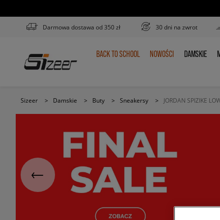
Darmowa dostawa od 350 zł
30 dni na zwrot
BACK TO SCHOOL
NOWOŚCI
DAMSKIE
M
BACK
NOWOŚCI
DAMSKIE
TO
SCHOOL
Sizeer
>
Damskie
>
Buty
>
Sneakersy
>
JORDAN SPIZIKE LO