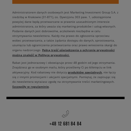
Administratorem danych osobowych jest Marketing Investment Group S.A. z
siedzibą w Krakowie (31-871), os. Dywizjonu 303 paw. 1, udostępnione
powyżej dane będą przetwarzane w prawnie uzasadnionym interesie
administratora, za który uważa się marketing produktów i usług własnych.
Podanie danych jest dobrowolne, aczkolwiek niezbędne w celu
otrzymywania newslettera. Każdy ma prawo do zgłoszenia sprzeciwu
wobec przetwarzania, a także żądania dostępu do danych, sprostowania,
usunięcia lub ograniczenia przetwarzania oraz prawo wniesienia skargi do
Pełną treść oświadczenia o ochronie prywatności
organu nadzorczego.
można znaleźć w Polityce prywatności.
Rabat jest jednorazowy i obowiązuje przez 48 godzin od jego otrzymania.
Znajdziesz go w osobnym mailu, który prześlemy Ci po kliknięciu w link
produktów specjalnych
aktywacyjny. Kod rabatowy nie dotyczy
, nie łączy
się z innymi promocjami i akcjami specjalnymi. Pamiętaj, że zapisując się
do newslettera wyrażasz zgodę na otrzymywanie treści marketingowych.
Szczegóły w regulaminie
.
+48 12 681 84 84