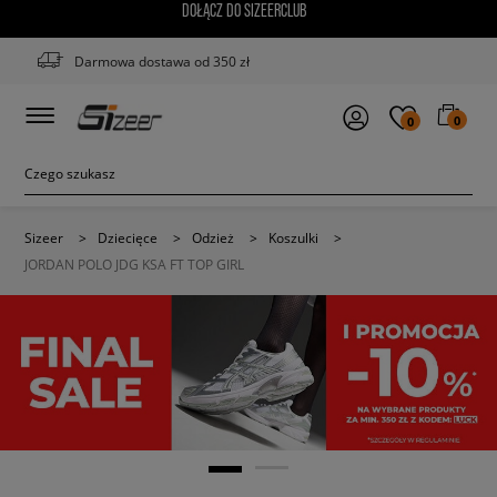
DOŁĄCZ DO SIZEERCLUB
Darmowa dostawa od 350 zł
0
0
Sizeer
>
Dziecięce
>
Odzież
>
Koszulki
>
JORDAN POLO JDG KSA FT TOP GIRL