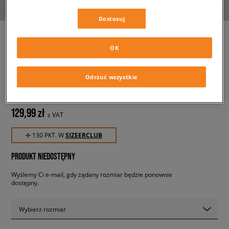
Dostosuj
OK
JORDAN POLO JDG KSA FT
TOP GIRL
Odrzuć wszystkie
dziecięce, koszulki
129,99 zł
z VAT
✛ 130 PKT. W
SIZEERCLUB
PRODUKT NIEDOSTĘPNY
Wyślemy Ci e-mail, gdy żądany rozmiar będzie ponownie
dostępny.
Wybierz rozmiar