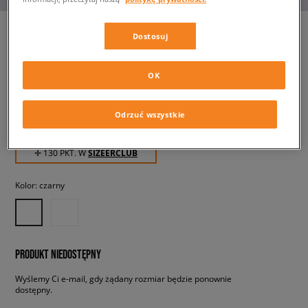
Dostosuj
JORDAN FRANCHISE
OK
męskie, klapki
Odrzuć wszystkie
129,99 zł
z VAT
✛ 130 PKT. W
SIZEERCLUB
Kolor:
czarny
PRODUKT NIEDOSTĘPNY
Wyślemy Ci e-mail, gdy żądany rozmiar będzie ponownie
dostępny.