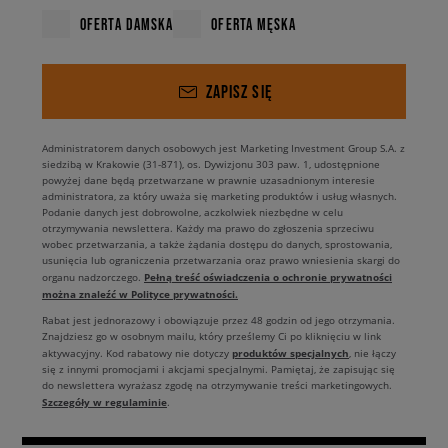
OFERTA DAMSKA
OFERTA MĘSKA
ZAPISZ SIĘ
Administratorem danych osobowych jest Marketing Investment Group S.A. z
siedzibą w Krakowie (31-871), os. Dywizjonu 303 paw. 1, udostępnione
powyżej dane będą przetwarzane w prawnie uzasadnionym interesie
administratora, za który uważa się marketing produktów i usług własnych.
Podanie danych jest dobrowolne, aczkolwiek niezbędne w celu
otrzymywania newslettera. Każdy ma prawo do zgłoszenia sprzeciwu
wobec przetwarzania, a także żądania dostępu do danych, sprostowania,
usunięcia lub ograniczenia przetwarzania oraz prawo wniesienia skargi do
Pełną treść oświadczenia o ochronie prywatności
organu nadzorczego.
można znaleźć w Polityce prywatności.
Rabat jest jednorazowy i obowiązuje przez 48 godzin od jego otrzymania.
Znajdziesz go w osobnym mailu, który prześlemy Ci po kliknięciu w link
produktów specjalnych
aktywacyjny. Kod rabatowy nie dotyczy
, nie łączy
się z innymi promocjami i akcjami specjalnymi. Pamiętaj, że zapisując się
do newslettera wyrażasz zgodę na otrzymywanie treści marketingowych.
Szczegóły w regulaminie
.