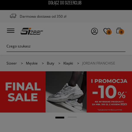
DOŁĄCZ DO SIZEERCLUB
Darmowa dostawa od 350 zł
0
0
Sizeer
>
Męskie
>
Buty
>
Klapki
>
JORDAN FRANCHISE