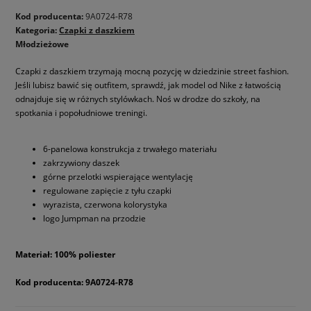
Kod producenta:
9A0724-R78
Kategoria:
Czapki z daszkiem
Młodzieżowe
Czapki z daszkiem trzymają mocną pozycję w dziedzinie street fashion.
Jeśli lubisz bawić się outfitem, sprawdź, jak model od Nike z łatwością
odnajduje się w różnych stylówkach. Noś w drodze do szkoły, na
spotkania i popołudniowe treningi.
6-panelowa konstrukcja z trwałego materiału
zakrzywiony daszek
górne przelotki wspierające wentylację
regulowane zapięcie z tyłu czapki
wyrazista, czerwona kolorystyka
logo Jumpman na przodzie
Materiał: 100% poliester
Kod producenta: 9A0724-R78