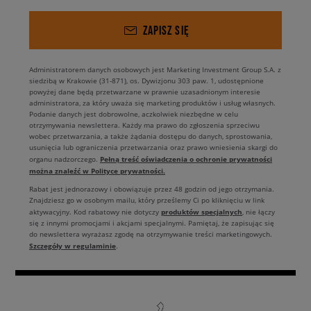
ZAPISZ SIĘ
Administratorem danych osobowych jest Marketing Investment Group S.A. z
siedzibą w Krakowie (31-871), os. Dywizjonu 303 paw. 1, udostępnione
powyżej dane będą przetwarzane w prawnie uzasadnionym interesie
administratora, za który uważa się marketing produktów i usług własnych.
Podanie danych jest dobrowolne, aczkolwiek niezbędne w celu
otrzymywania newslettera. Każdy ma prawo do zgłoszenia sprzeciwu
wobec przetwarzania, a także żądania dostępu do danych, sprostowania,
usunięcia lub ograniczenia przetwarzania oraz prawo wniesienia skargi do
Pełną treść oświadczenia o ochronie prywatności
organu nadzorczego.
można znaleźć w Polityce prywatności.
Rabat jest jednorazowy i obowiązuje przez 48 godzin od jego otrzymania.
Znajdziesz go w osobnym mailu, który prześlemy Ci po kliknięciu w link
produktów specjalnych
aktywacyjny. Kod rabatowy nie dotyczy
, nie łączy
się z innymi promocjami i akcjami specjalnymi. Pamiętaj, że zapisując się
do newslettera wyrażasz zgodę na otrzymywanie treści marketingowych.
Szczegóły w regulaminie
.