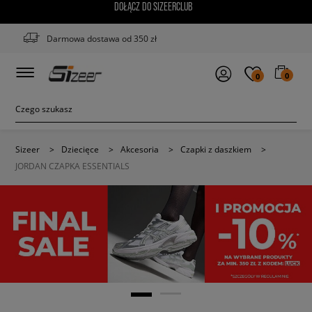
DOŁĄCZ DO SIZEERCLUB
Darmowa dostawa od 350 zł
0
0
Sizeer
>
Dziecięce
>
Akcesoria
>
Czapki z daszkiem
>
JORDAN CZAPKA ESSENTIALS