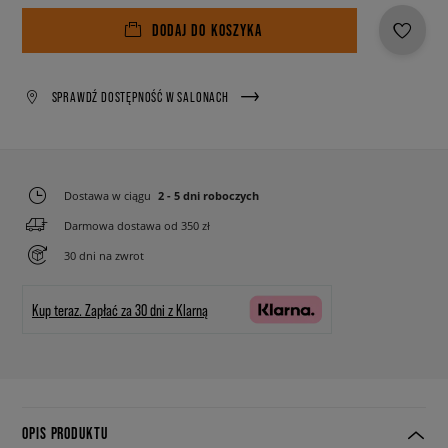
DODAJ DO KOSZYKA
SPRAWDŹ DOSTĘPNOŚĆ W SALONACH
Dostawa w ciągu
2 - 5 dni roboczych
Darmowa dostawa od 350 zł
30 dni na zwrot
Kup teraz.
Zapłać za 30 dni z Klarną
OPIS PRODUKTU