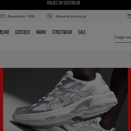
DOŁĄCZ DO SIZEERCLUB
Newsletter -10%
Aktualne promocje
ĘSKIE
DZIECIĘCE
MARKI
STREETWEAR
SALE
MĘSKIE
DZIECIĘCE
MARKI
STREETWEAR
SALE