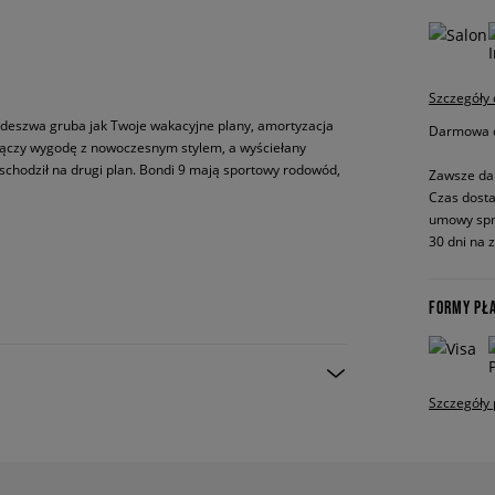
Szczegóły
odeszwa gruba jak Twoje wakacyjne plany, amortyzacja
Darmowa do
ign łączy wygodę z nowoczesnym stylem, a wyściełany
 schodził na drugi plan. Bondi 9 mają sportowy rodowód,
Zawsze da
Czas dosta
umowy spr
30 dni na 
FORMY PŁ
Szczegóły 