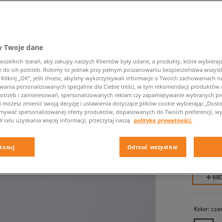
 Twoje dane
zelkich starań, aby zakupy naszych Klientów były udane, a produkty, które wybierają 
do ich potrzeb. Robimy to jednak przy pełnym poszanowaniu bezpieczeństwa wszyst
liknij „OK”, jeśli chcesz, abyśmy wykorzystywali informacje o Twoich zachowaniach na
HOKA B
wania personalizowanych specjalnie dla Ciebie treści, w tym rekomendacji produktó
otrzeb i zainteresowań, spersonalizowanych reklam czy zapamiętywanie wybranych pre
męskie, s
i możesz zmienić swoją decyzję i ustawienia dotyczące plików cookie wybierając „Dostosu
ymywać spersonalizowanej oferty produktów, dopasowanych do Twoich preferencji, wy
W celu uzyskania więcej informacji, przeczytaj naszą
politykę prywatności.
679,99 
799,99 zł
tosuj
Odrzuć wszystkie
799,99 zł
✛ 68
Kolor:
cza