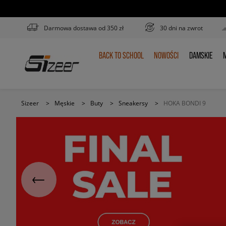
Darmowa dostawa od 350 zł
30 dni na zwrot
BACK TO SCHOOL
NOWOŚCI
DAMSKIE
M
BACK
NOWOŚCI
DAMSKIE
TO
SCHOOL
Sizeer
>
Męskie
>
Buty
>
Sneakersy
>
HOKA BONDI 9