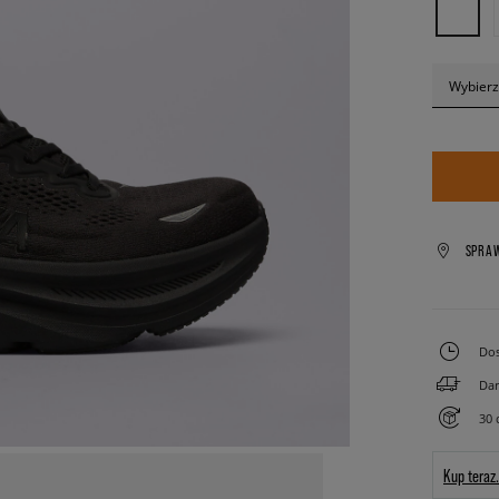
Wybierz
SPRA
Dos
Dar
30 
Kup teraz.