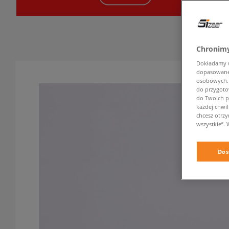
Chronimy
Dokładamy ws
dopasowane 
osobowych. K
do przygoto
do Twoich p
każdej chwil
chcesz otrz
wszystkie”. 
Dos