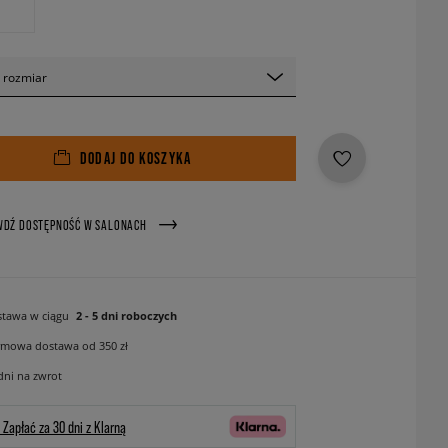
 rozmiar
DODAJ DO KOSZYKA
WDŹ DOSTĘPNOŚĆ W SALONACH
tawa w ciągu
2 - 5 dni roboczych
mowa dostawa od 350 zł
dni na zwrot
Zapłać za 30 dni z Klarną