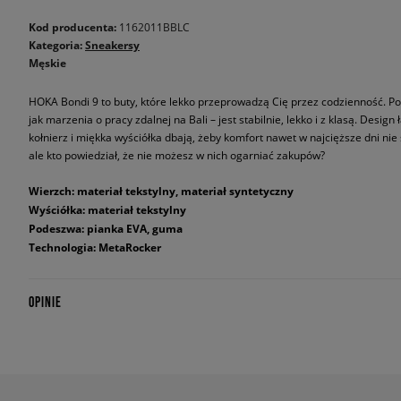
Kod producenta:
1162011BBLC
Kategoria:
Sneakersy
Męskie
HOKA Bondi 9 to buty, które lekko przeprowadzą Cię przez codzienność. P
jak marzenia o pracy zdalnej na Bali – jest stabilnie, lekko i z klasą. Des
kołnierz i miękka wyściółka dbają, żeby komfort nawet w najcięższe dni nie
ale kto powiedział, że nie możesz w nich ogarniać zakupów?
Wierzch: materiał tekstylny, materiał syntetyczny
Wyściółka: materiał tekstylny
Podeszwa: pianka EVA, guma
Technologia: MetaRocker
OPINIE