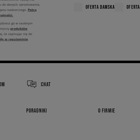
u do danych, sprostowania,
OFERTA DAMSKA
OFERTA
Pełną
rganu nadzorczego.
atności.
ajdziesz go w osobnym
produktów
dotyczy
j, że zapisując się do
óły w regulaminie
.
COM
CHAT
PORADNIKI
O FIRMIE