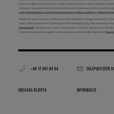
prawo do zgłoszenia sprzeciwu wobec przetwarzania, a także żądania dostęp
usunięcia lub ograniczenia przetwarzania oraz prawo wniesienia skargi do o
treść oświadczenia o ochronie prywatności można znaleźć w Polityce pryw
Rabat jest jednorazowy i obowiązuje przez 48 godzin od jego otrzymania. Zn
mailu, który prześlemy Ci po kliknięciu w link aktywacyjny. Kod rabatowy nie 
specjalnych
, nie łączy się z innymi promocjami i akcjami specjalnymi. Pamięta
Szczeg
newslettera wyrażasz zgodę na otrzymywanie treści marketingowych.
+48 12 681 84 84
SKLEP@SIZEER.
OBSŁUGA KLIENTA
INFORMACJE