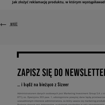
Jak złożyć reklamację produktu, w którym wystąpiławad
Możesz to zrobić w każdym z salonów stacjonarnych (reklamacje nie s
Reklamacja w salonie stacjonarnym
WRÓĆ
Zabierz ze sobą reklamowany towar i dowód jego zakupu (fakturę sprz
Reklamacja drogą wysyłkową
Wypełnij formularz reklamacyjny dostępny na stronie sklepu interneto
zapakuj przesyłkę, a następnie wyślij ją na adres:
Sklep internetowy e-SIZEER
os. Dywizjonu 303 paw.1
31-871 Kraków
ZAPISZ SIĘ DO NEWSLETTE
Z dopiskiem „sklep e-Sizeer.com – reklamacja”
Reklamacja zostanie rozpatrzona maksymalnie do 14 dni kalendarzowych 
koszty wysyłki.
… i bądź na bieżąco z Sizeer
W przypadku zakupów na paragon, reklamację towaru należy złożyć w S
Administratorem danych osobowych jest Marketing Investment Group S.A. z si
871), os. Dywizjonu 303 paw. 1, udostępnione powyżej dane będą przetwarz
Nie ma możliwości reklamacji paczek internetowych w salonach outlet
uzasadnionym interesie administratora, za który uważa się marketing produkt
Podanie danych jest dobrowolne, aczkolwiek niezbędne w celu otrzymywania