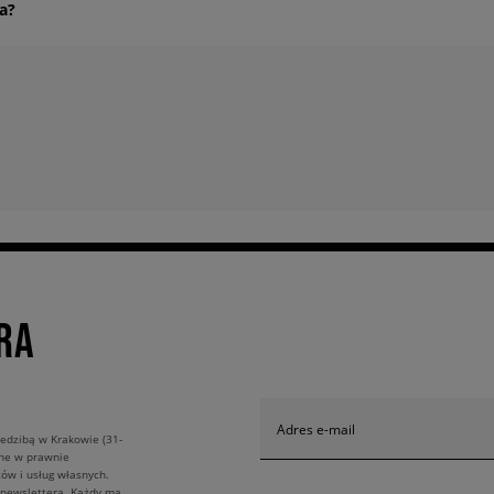
a?
ą przyjmowane w salonach outletowych) lub drogą wysyłkową. W jaki sposób?
edaży). Namiejscu nasi sprzedawcy pomogą Ci dokonać wszelkich niezbędnych fo
wego podlinkiem:
https://sklep.sizeer.com/centrum-informacji
. Załącz go do rek
RA
od dnia jej otrzymania przez Magazyn. Decydując się na wysyłkę, zobowiązujesz 
alonie stacjonarnym Sizeer. Reklamacje nie są przyjmowane w salonach outleto
Adres e-mail
edzibą w Krakowie (31-
ane w prawnie
owych.
ów i usług własnych.
 newslettera. Każdy ma