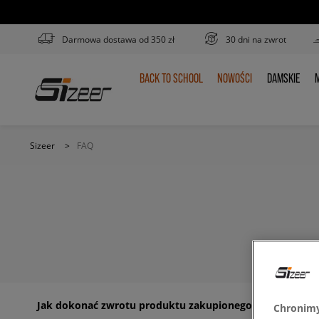
Darmowa dostawa od 350 zł
30 dni na zwrot
BACK TO SCHOOL
NOWOŚCI
DAMSKIE
M
BACK
NOWOŚCI
DAMSKIE
TO
SCHOOL
Sizeer
>
FAQ
Jak dokonać zwrotu produktu zakupionego wsklepie in
Chronimy