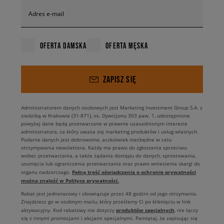
przepływ powietrza. Model opatrzony słynnymi trzema paskami w
granatowym kolorze osadzony jest na gumowej podeszwie zewnętrznej
Adres e-mail
wykazującej się dobrą odpornością na ścieranie, a rolę funkcjonalnego
dodatku pełni zwiększający bezpieczeństwo shell-toe, czyli gumowe
zabezpieczenie w obrębie palców.
OFERTA DAMSKA
OFERTA MĘSKA
Zimowe sneakery dla dzieci w stylu outdoor
- na słońce, śnieg i deszcz
ZAPISZ SIĘ
W zimowych realiach stawiasz raczej na solidne obuwie w stylu butów
outdoor i takiego właśnie modelu poszukujesz dla swojej pociechy? W
Administratorem danych osobowych jest Marketing Investment Group S.A. z
takim razie koniecznie przyjrzyj się z bliska propozycjom przygotowanym
siedzibą w Krakowie (31-871), os. Dywizjonu 303 paw. 1, udostępnione
przez Timberland, a więc legendarny, amerykański brand, który rozsławił
powyżej dane będą przetwarzane w prawnie uzasadnionym interesie
administratora, za który uważa się marketing produktów i usług własnych.
na cały świat charakterystyczne, miodowe buty outdoor wykonane z
Podanie danych jest dobrowolne, aczkolwiek niezbędne w celu
najwyższej jakości materiałów odznaczających się m.in. właściwościami
otrzymywania newslettera. Każdy ma prawo do zgłoszenia sprzeciwu
hydrofobowymi.
wobec przetwarzania, a także żądania dostępu do danych, sprostowania,
usunięcia lub ograniczenia przetwarzania oraz prawo wniesienia skargi do
Pełną treść oświadczenia o ochronie prywatności
Wśród projektów opatrzonych znanym logo z drzewem czekają m.in.
organu nadzorczego.
można znaleźć w Polityce prywatności.
młodzieżowe sneakersy zimowe Timberland Field Trekker, które nie boją
się nawet najbardziej niesprzyjających warunków atmosferycznych. W
Rabat jest jednorazowy i obowiązuje przez 48 godzin od jego otrzymania.
Znajdziesz go w osobnym mailu, który prześlemy Ci po kliknięciu w link
tym przypadku zespół projektowy marki postawił na wysokie cholewki ze
produktów specjalnych
aktywacyjny. Kod rabatowy nie dotyczy
, nie łączy
skóry naturalnej Better Leather pochodzącej z garbarni klasy LWG Silver,
się z innymi promocjami i akcjami specjalnymi. Pamiętaj, że zapisując się
które wykończone są miękkim, otulającym nogi kołnierzem oraz