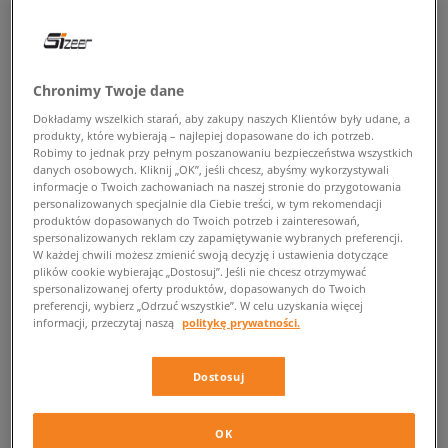
POWRÓT DO SKLEPU
Chronimy Twoje dane
Dokładamy wszelkich starań, aby zakupy naszych Klientów były udane, a
Sneakersy zimowe dziecięce
produkty, które wybierają – najlepiej dopasowane do ich potrzeb.
Robimy to jednak przy pełnym poszanowaniu bezpieczeństwa wszystkich
danych osobowych. Kliknij „OK”, jeśli chcesz, abyśmy wykorzystywali
Na pewno doskonale znasz ten tekst z dzieciństwa „Tylko nie zakładaj
informacje o Twoich zachowaniach na naszej stronie do przygotowania
adidasów, bo całe Ci przemokną”, ponieważ zdanie to padało (i wciąż
personalizowanych specjalnie dla Ciebie treści, w tym rekomendacji
pada) z ust niemal każdego rodzica, dziadka oraz babci zawsze wtedy,
produktów dopasowanych do Twoich potrzeb i zainteresowań,
spersonalizowanych reklam czy zapamiętywanie wybranych preferencji.
gdy krajobraz dookoła z kolorowych, jesiennych liści zmienia vibe na
W każdej chwili możesz zmienić swoją decyzję i ustawienia dotyczące
nieco bardziej mroźny.
plików cookie wybierając „Dostosuj”. Jeśli nie chcesz otrzymywać
spersonalizowanej oferty produktów, dopasowanych do Twoich
W tym jednak sezonie hasło to staje się kompletnie nieaktualne, gdyż
preferencji, wybierz „Odrzuć wszystkie”. W celu uzyskania więcej
nowe, młodsze pokolenie z czystym sumieniem może sięgnąć zimową
informacji, przeczytaj naszą
politykę prywatności.
porą po sportowe buty. Dlaczego? Bynajmniej nie ma to związku z
ociepleniem się klimatu, a raczej z faktem, że najsłynniejsze, sportowe
Dostosuj
marki także tym razem postanowiły rozszerzyć swoją ofertę o
dziecięce
sneakersy na zimę
, które są wprost spełnieniem marzeń o wygodnym,
trwałym i odpornym obuwiu dobrze wpisującym się w streetwearowe
OK
trendy. Jeżeli więc na widok śniegowców i kozaków Twoja pociecha