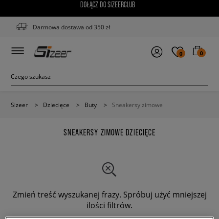
DOŁĄCZ DO SIZEERCLUB
Darmowa dostawa od 350 zł
0
0
Sizeer
>
Dziecięce
>
Buty
>
Sneakersy zimowe
SNEAKERSY ZIMOWE DZIECIĘCE
Zmień treść wyszukanej frazy. Spróbuj użyć mniejszej
ilości filtrów.