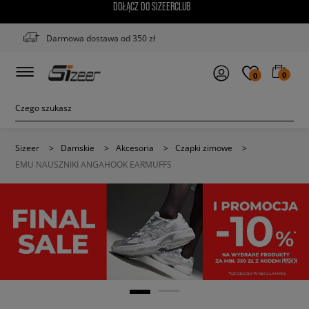
DOŁĄCZ DO SIZEERCLUB
Darmowa dostawa od 350 zł
0
0
Sizeer
>
Damskie
>
Akcesoria
>
Czapki zimowe
>
EMU NAUSZNIKI ANGAHOOK EARMUFFS