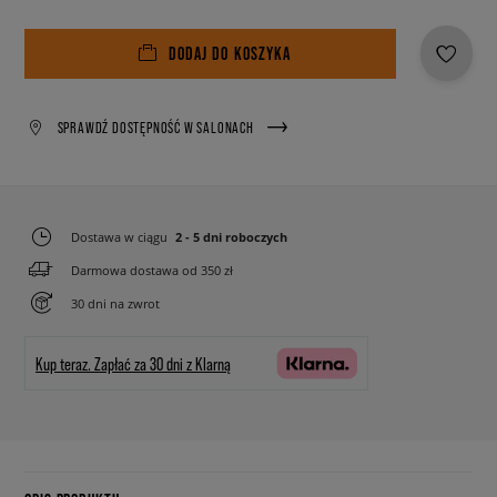
DODAJ DO KOSZYKA
SPRAWDŹ DOSTĘPNOŚĆ W SALONACH
Dostawa w ciągu
2 - 5 dni roboczych
Darmowa dostawa od 350 zł
30 dni na zwrot
Kup teraz.
Zapłać za 30 dni z Klarną