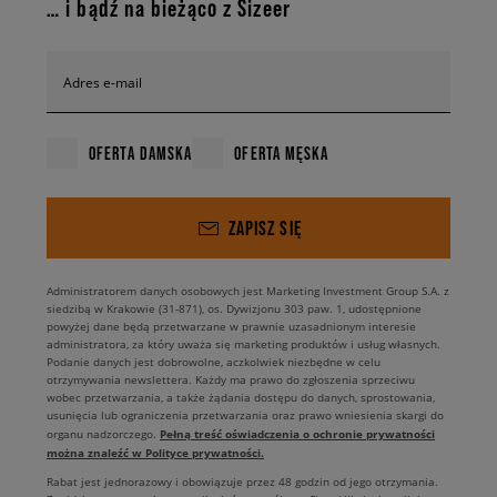
… i bądź na bieżąco z Sizeer
Adres e-mail
OFERTA DAMSKA
OFERTA MĘSKA
ZAPISZ SIĘ
Administratorem danych osobowych jest Marketing Investment Group S.A. z
siedzibą w Krakowie (31-871), os. Dywizjonu 303 paw. 1, udostępnione
powyżej dane będą przetwarzane w prawnie uzasadnionym interesie
administratora, za który uważa się marketing produktów i usług własnych.
Podanie danych jest dobrowolne, aczkolwiek niezbędne w celu
otrzymywania newslettera. Każdy ma prawo do zgłoszenia sprzeciwu
wobec przetwarzania, a także żądania dostępu do danych, sprostowania,
usunięcia lub ograniczenia przetwarzania oraz prawo wniesienia skargi do
Pełną treść oświadczenia o ochronie prywatności
organu nadzorczego.
można znaleźć w Polityce prywatności.
Rabat jest jednorazowy i obowiązuje przez 48 godzin od jego otrzymania.