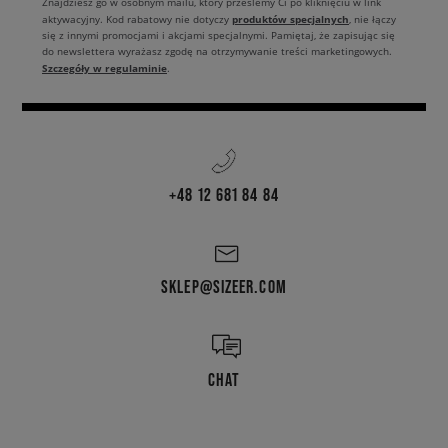
Znajdziesz go w osobnym mailu, który prześlemy Ci po kliknięciu w link
produktów specjalnych
aktywacyjny. Kod rabatowy nie dotyczy
, nie łączy
się z innymi promocjami i akcjami specjalnymi. Pamiętaj, że zapisując się
do newslettera wyrażasz zgodę na otrzymywanie treści marketingowych.
Szczegóły w regulaminie
.
+48 12 681 84 84
SKLEP@SIZEER.COM
CHAT