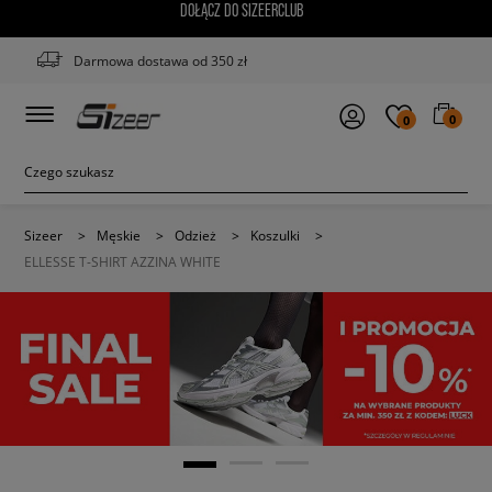
DOŁĄCZ DO SIZEERCLUB
Darmowa dostawa od 350 zł
0
0
Sizeer
>
Męskie
>
Odzież
>
Koszulki
>
ELLESSE T-SHIRT AZZINA WHITE