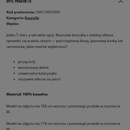
OPIS PRODUKTU
Kod producenta:
SMG19603908
Kategoria:
Koszulki
Męskie
Jeden T-shirt, a tak wiele opcji. Basicowa koszulka z kolekcji ellesse
sprawdzi się w wielu setach — pod rozpinaną bluzą, jeansową kurtką lub
ramoneską. Jakie matche wybierzesz?
prosty krój
wzmocniony dekolt
uniwersalna kolorystyka
naszywka ellesse na piersi
Materiał: 100% bawełna
Model na zdjęciu ma 183 cm wzrostu i prezentuje produkt w rozmiarze
M.
Model na zdjęciu ma 174 cm wzrostu i prezentuje produkt w rozmiarze
M.