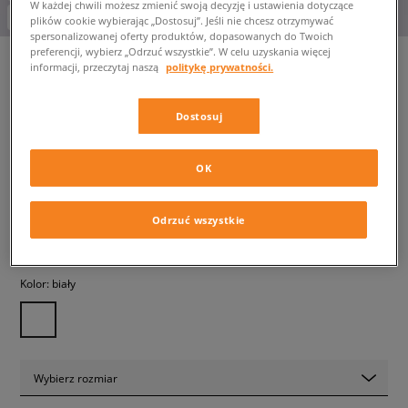
W każdej chwili możesz zmienić swoją decyzję i ustawienia dotyczące
-10% za min. 350 zł kod: LUCK
plików cookie wybierając „Dostosuj”. Jeśli nie chcesz otrzymywać
spersonalizowanej oferty produktów, dopasowanych do Twoich
preferencji, wybierz „Odrzuć wszystkie”. W celu uzyskania więcej
informacji, przeczytaj naszą
politykę prywatności.
ELLESSE T-SHIRT AZZINA
Dostosuj
WHITE
męskie, koszulki
OK
139,99 zł
z VAT
Odrzuć wszystkie
✛ 140 PKT. W
SIZEERCLUB
Kolor:
biały
Wybierz rozmiar