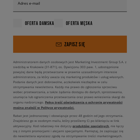
Adres e-mail
OFERTA DAMSKA
OFERTA MĘSKA
ZAPISZ SIĘ
Administratorem danych osobowych jest Marketing Investment Group S.A. z
siedzibą w Krakowie (31-871), os. Dywizjonu 303 paw. 1, udostępnione
powyżej dane będą przetwarzane w prawnie uzasadnionym interesie
administratora, za który uważa się marketing produktów i usług własnych.
Podanie danych jest dobrowolne, aczkolwiek niezbędne w celu
otrzymywania newslettera. Każdy ma prawo do zgłoszenia sprzeciwu
wobec przetwarzania, a także żądania dostępu do danych, sprostowania,
usunięcia lub ograniczenia przetwarzania oraz prawo wniesienia skargi do
Pełną treść oświadczenia o ochronie prywatności
organu nadzorczego.
można znaleźć w Polityce prywatności.
Rabat jest jednorazowy i obowiązuje przez 48 godzin od jego otrzymania.
Znajdziesz go w osobnym mailu, który prześlemy Ci po kliknięciu w link
produktów specjalnych
aktywacyjny. Kod rabatowy nie dotyczy
, nie łączy
się z innymi promocjami i akcjami specjalnymi. Pamiętaj, że zapisując się
do newslettera wyrażasz zgodę na otrzymywanie treści marketingowych.