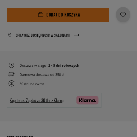
DODAJ DO KOSZYKA
SPRAWDŹ DOSTĘPNOŚĆ W SALONACH
Dostawa w ciągu
2 - 5 dni roboczych
Darmowa dostawa od 350 zł
30 dni na zwrot
Kup teraz.
Zapłać za 30 dni z Klarną