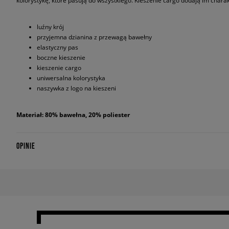
kolorystykę, które pasują do wszystkiego. Kieszenie cargo dodają im charakt
luźny krój
przyjemna dzianina z przewagą bawełny
elastyczny pas
boczne kieszenie
kieszenie cargo
uniwersalna kolorystyka
naszywka z logo na kieszeni
Materiał: 80% bawełna, 20% poliester
OPINIE