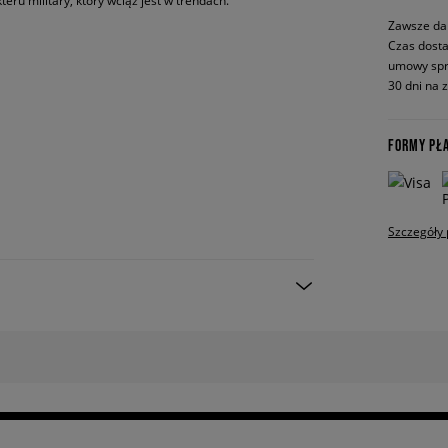
eru military, który wciąż jest w trendach.
Zawsze da
Czas dosta
umowy spr
30 dni na 
FORMY PŁ
Szczegóły 