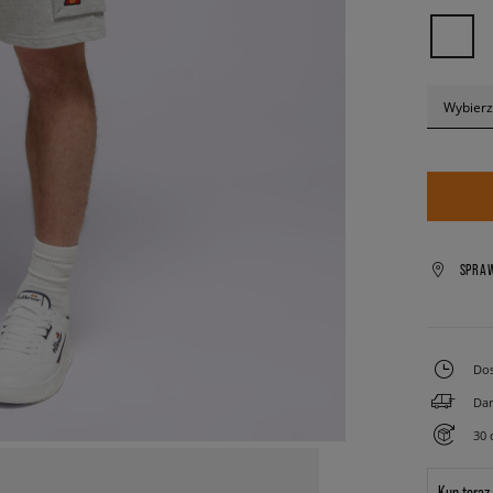
Wybierz
SPRA
Dos
Dar
30 
Kup teraz.