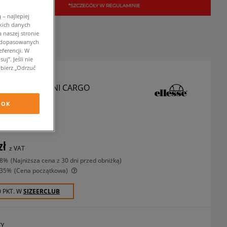
– najlepiej
kich danych
 naszej stronie
w dopasowanych
ferencji. W
j”. Jeśli nie
bierz „Odrzuć
 SZORTY VIZZINI CARGO
 GREY MRL
OK
zorty
zł
z VAT
-8%
(najniższa cena z 30 dni przed obniżką)
-35%
(Cena początkowa)
0 PKT. W
SIZEERCLUB
ry