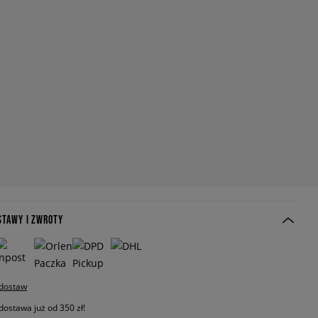
STAWY I ZWROTY
 dostaw
stawa już od 350 zł!