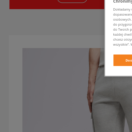
Chronimy
Dokładamy ws
dopasowane 
osobowych. K
do przygoto
do Twoich p
każdej chwil
chcesz otrz
wszystkie”. 
Dos