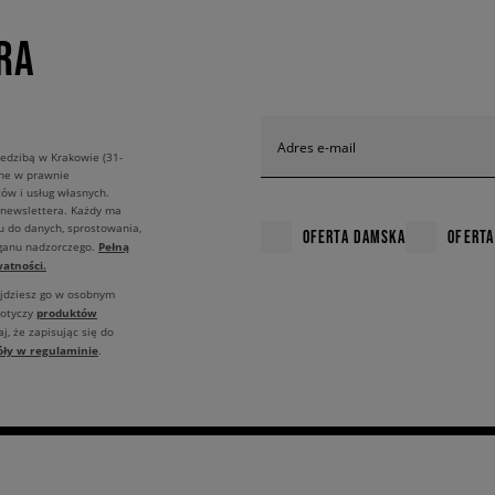
RA
Adres e-mail
edzibą w Krakowie (31-
ane w prawnie
ów i usług własnych.
 newslettera. Każdy ma
u do danych, sprostowania,
OFERTA DAMSKA
OFERTA
Pełną
rganu nadzorczego.
atności.
ajdziesz go w osobnym
produktów
dotyczy
j, że zapisując się do
óły w regulaminie
.