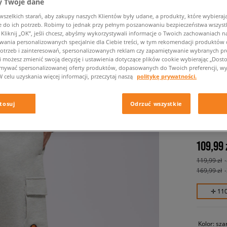
 Twoje dane
zelkich starań, aby zakupy naszych Klientów były udane, a produkty, które wybierają 
do ich potrzeb. Robimy to jednak przy pełnym poszanowaniu bezpieczeństwa wszyst
liknij „OK”, jeśli chcesz, abyśmy wykorzystywali informacje o Twoich zachowaniach na
wania personalizowanych specjalnie dla Ciebie treści, w tym rekomendacji produktó
otrzeb i zainteresowań, spersonalizowanych reklam czy zapamiętywanie wybranych pre
i możesz zmienić swoją decyzję i ustawienia dotyczące plików cookie wybierając „Dostosu
ymywać spersonalizowanej oferty produktów, dopasowanych do Twoich preferencji, wy
W celu uzyskania więcej informacji, przeczytaj naszą
politykę prywatności.
ELLESSE
SHORTS
tosuj
Odrzuć wszystkie
męskie, s
109,99 
119,99 zł
169,99 zł
✛ 11
Kolor:
sza