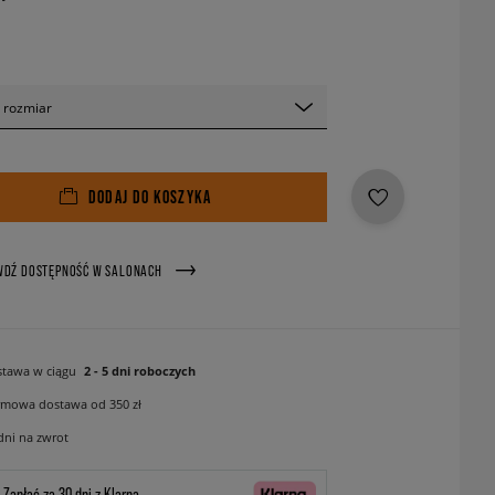
 rozmiar
DODAJ DO KOSZYKA
WDŹ DOSTĘPNOŚĆ W SALONACH
tawa w ciągu
2 - 5 dni roboczych
mowa dostawa od 350 zł
dni na zwrot
Zapłać za 30 dni z Klarną