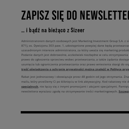
ZAPISZ SIĘ DO NEWSLETTE
… i bądź na bieżąco z Sizeer
Administratorem danych osobowych jest Marketing Investment Group S.A. z si
871), os. Dywizjonu 303 paw. 1, udostępnione powyżej dane będą przetwarz
uzasadnionym interesie administratora, za który uważa się marketing produkt
Podanie danych jest dobrowolne, aczkolwiek niezbędne w celu otrzymywania
prawo do zgłoszenia sprzeciwu wobec przetwarzania, a także żądania dostęp
usunięcia lub ograniczenia przetwarzania oraz prawo wniesienia skargi do o
treść oświadczenia o ochronie prywatności można znaleźć w Polityce pryw
Rabat jest jednorazowy i obowiązuje przez 48 godzin od jego otrzymania. Zn
mailu, który prześlemy Ci po kliknięciu w link aktywacyjny. Kod rabatowy nie 
specjalnych
, nie łączy się z innymi promocjami i akcjami specjalnymi. Pamięta
Szczeg
newslettera wyrażasz zgodę na otrzymywanie treści marketingowych.