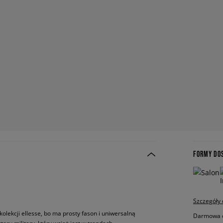
FORMY DO
Szczegóły
kolekcji ellesse, bo ma prosty fason i uniwersalną
Darmowa do