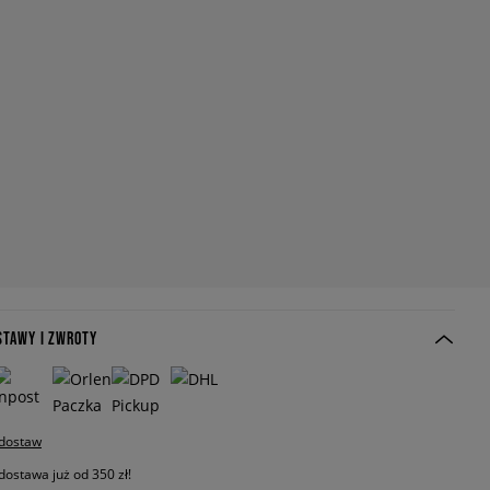
STAWY I ZWROTY
 dostaw
stawa już od 350 zł!