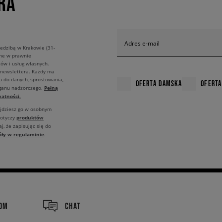
RA
Adres e-mail
edzibą w Krakowie (31-
ane w prawnie
ów i usług własnych.
 newslettera. Każdy ma
u do danych, sprostowania,
OFERTA DAMSKA
OFERTA
Pełną
rganu nadzorczego.
atności.
ajdziesz go w osobnym
produktów
dotyczy
j, że zapisując się do
óły w regulaminie
.
COM
CHAT