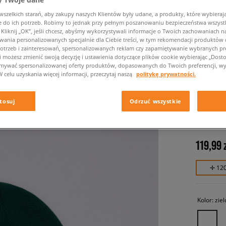
zelkich starań, aby zakupy naszych Klientów były udane, a produkty, które wybierają 
do ich potrzeb. Robimy to jednak przy pełnym poszanowaniu bezpieczeństwa wszyst
liknij „OK”, jeśli chcesz, abyśmy wykorzystywali informacje o Twoich zachowaniach na
wania personalizowanych specjalnie dla Ciebie treści, w tym rekomendacji produktó
otrzeb i zainteresowań, spersonalizowanych reklam czy zapamiętywanie wybranych pre
i możesz zmienić swoją decyzję i ustawienia dotyczące plików cookie wybierając „Dostosu
ymywać spersonalizowanej oferty produktów, dopasowanych do Twoich preferencji, wy
W celu uzyskania więcej informacji, przeczytaj naszą
politykę prywatności.
ELLESS
DGREE
tosuj
Odrzuć wszystkie
unisex, c
119,99 
✛ 12
Kolor:
zie