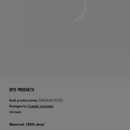
OPIS PRODUKTU
Kod producenta:
SMGA4016502
Kategoria:
Czapki zimowe
Unisex
Materiał: 100% akryl