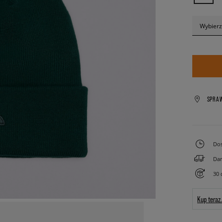
Wybierz
SPRA
Dos
Dar
30 
Kup teraz.