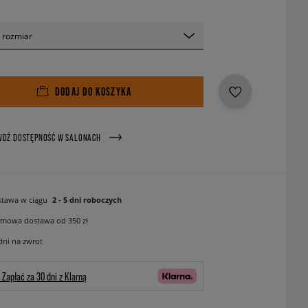
 rozmiar
DODAJ DO KOSZYKA
WDŹ DOSTĘPNOŚĆ W SALONACH
tawa w ciągu
2 - 5 dni roboczych
mowa dostawa od 350 zł
dni na zwrot
Zapłać za 30 dni z Klarną