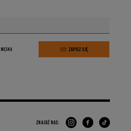
ZAPISZ SIĘ
 MĘSKA
ZNAJDŹ NAS: