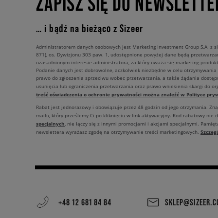
ZAPISZ SIĘ DO NEWSLETTE
… i bądź na bieżąco z Sizeer
Administratorem danych osobowych jest Marketing Investment Group S.A. z si
871), os. Dywizjonu 303 paw. 1, udostępnione powyżej dane będą przetwarz
uzasadnionym interesie administratora, za który uważa się marketing produkt
Podanie danych jest dobrowolne, aczkolwiek niezbędne w celu otrzymywania
prawo do zgłoszenia sprzeciwu wobec przetwarzania, a także żądania dostęp
usunięcia lub ograniczenia przetwarzania oraz prawo wniesienia skargi do o
treść oświadczenia o ochronie prywatności można znaleźć w Polityce pryw
Rabat jest jednorazowy i obowiązuje przez 48 godzin od jego otrzymania. Zn
mailu, który prześlemy Ci po kliknięciu w link aktywacyjny. Kod rabatowy nie 
specjalnych
, nie łączy się z innymi promocjami i akcjami specjalnymi. Pamięta
Szczeg
newslettera wyrażasz zgodę na otrzymywanie treści marketingowych.
+48 12 681 84 84
SKLEP@SIZEER.