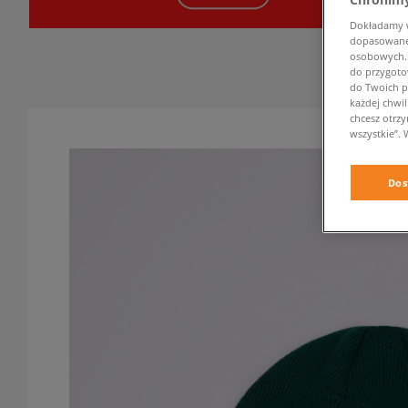
Dokładamy ws
dopasowane 
osobowych. K
do przygoto
do Twoich p
każdej chwil
chcesz otrz
wszystkie”. 
Dos