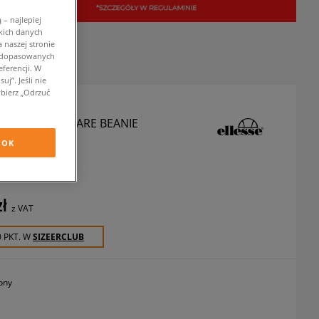
– najlepiej
kich danych
 naszej stronie
w dopasowanych
ferencji. W
j”. Jeśli nie
bierz „Odrzuć
E CZAPKA LANSARE BEANIE
N
OK
zapki zimowe
zł
z VAT
0 PKT. W
SIZEERCLUB
lony