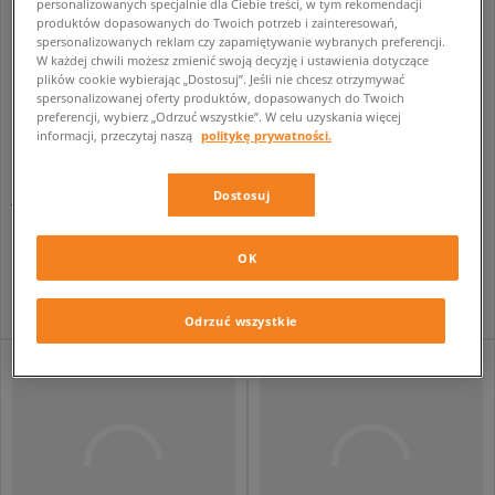
personalizowanych specjalnie dla Ciebie treści, w tym rekomendacji
produktów dopasowanych do Twoich potrzeb i zainteresowań,
spersonalizowanych reklam czy zapamiętywanie wybranych preferencji.
W każdej chwili możesz zmienić swoją decyzję i ustawienia dotyczące
plików cookie wybierając „Dostosuj”. Jeśli nie chcesz otrzymywać
spersonalizowanej oferty produktów, dopasowanych do Twoich
preferencji, wybierz „Odrzuć wszystkie”. W celu uzyskania więcej
informacji, przeczytaj naszą
politykę prywatności.
Dostosuj
JORDAN BLUZA Z KAPTUREM WJ BRKN FLC PO HOODIE GIRL
JORDAN BLUZA Z KAPTUREM JDB MJ BRKLN FLC FZ BOY
dziecięce
dziecięce
129,99 zł
159,99 zł
209,99 zł
239,99 zł
OK
159,99 zł
- najniższa cena
179,99 zł
- najniższa cena
Odrzuć wszystkie