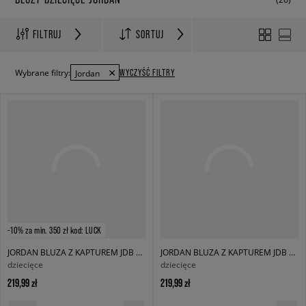
FILTRUJ
SORTUJ
WYCZYŚĆ FILTRY
Wybrane filtry:
Jordan
-10% za min. 350 zł kod: LUCK
JORDAN BLUZA Z KAPTUREM JDB MJ BROOKLYN FLC PO BOY
JORDAN BLUZA Z KAPTUREM JDB MJ BROOKLYN FLC PO BOY
dziecięce
dziecięce
219,99 zł
219,99 zł