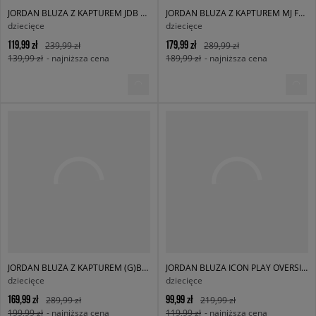
JORDAN BLUZA Z KAPTUREM JDB MJ BROOKLYN FLC PO BOY
JORDAN BLUZA Z KAPTUREM MJ FLIGHT MVP HBR FLC BOY
dziecięce
dziecięce
119,99 zł
179,99 zł
239,99 zł
289,99 zł
139,99 zł
- najniższa cena
189,99 zł
- najniższa cena
JORDAN BLUZA Z KAPTUREM (G)BK HIT HOOD BLK G
JORDAN BLUZA ICON PLAY OVERSIZED CREW GIRL
dziecięce
dziecięce
169,99 zł
99,99 zł
289,99 zł
219,99 zł
199,99 zł
- najniższa cena
119,99 zł
- najniższa cena