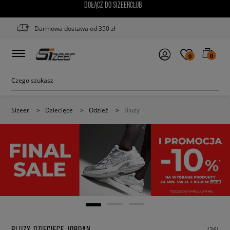
DOŁĄCZ DO SIZEERCLUB
Darmowa dostawa od 350 zł
0
0
Sizeer
>
Dziecięce
>
Odzież
>
Bluzy
BLUZY DZIECIĘCE JORDAN
(26)