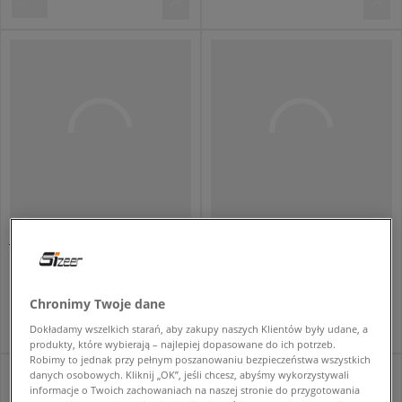
JORDAN BLUZA Z KAPTUREM MJ BRKLN FLC PO HOODIE MJ BRKLN FLC
JORDAN BLUZA Z KAPTUREM MJ BROOKLYN FLC PO BOY
dziecięce
dziecięce
139,99 zł
129,99 zł
219,99 zł
229,99 zł
159,99 zł
- najniższa cena
139,99 zł
- najniższa cena
Chronimy Twoje dane
Dokładamy wszelkich starań, aby zakupy naszych Klientów były udane, a
produkty, które wybierają – najlepiej dopasowane do ich potrzeb.
Robimy to jednak przy pełnym poszanowaniu bezpieczeństwa wszystkich
danych osobowych. Kliknij „OK”, jeśli chcesz, abyśmy wykorzystywali
informacje o Twoich zachowaniach na naszej stronie do przygotowania