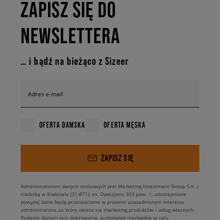
ZAPISZ SIĘ DO
NEWSLETTERA
… i bądź na bieżąco z Sizeer
Adres e-mail
OFERTA DAMSKA
OFERTA MĘSKA
ZAPISZ SIĘ
Administratorem danych osobowych jest Marketing Investment Group S.A. z
siedzibą w Krakowie (31-871), os. Dywizjonu 303 paw. 1, udostępnione
powyżej dane będą przetwarzane w prawnie uzasadnionym interesie
administratora, za który uważa się marketing produktów i usług własnych.
Podanie danych jest dobrowolne, aczkolwiek niezbędne w celu