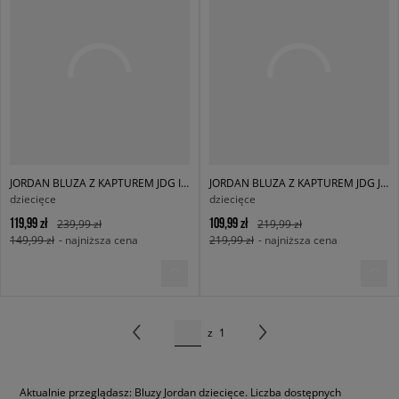
JORDAN BLUZA Z KAPTUREM JDG ICON PLAY U
JORDAN BLUZA Z KAPTUREM JDG JUMPMAN CORE PO GIRL
dziecięce
dziecięce
119,99 zł
109,99 zł
239,99 zł
219,99 zł
149,99 zł
- najniższa cena
219,99 zł
- najniższa cena
z
1
Aktualnie przeglądasz: Bluzy Jordan dziecięce. Liczba dostępnych