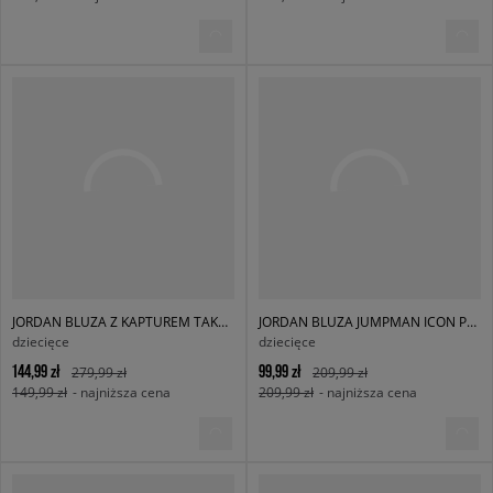
JORDAN BLUZA Z KAPTUREM TAKE FLIGHT SNAP GIRL
JORDAN BLUZA JUMPMAN ICON PLAY CREW GIRL
dziecięce
dziecięce
144,99 zł
99,99 zł
279,99 zł
209,99 zł
149,99 zł
- najniższa cena
209,99 zł
- najniższa cena