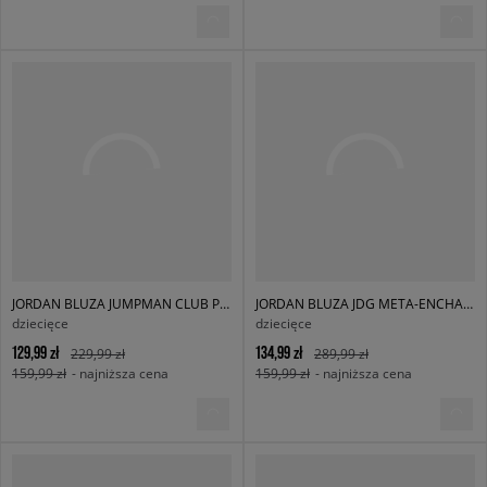
JORDAN BLUZA JUMPMAN CLUB PLEATED FLC CREW GIRL
JORDAN BLUZA JDG META-ENCHANTMENT COZY CREW GIRL
dziecięce
dziecięce
129,99 zł
134,99 zł
229,99 zł
289,99 zł
159,99 zł
- najniższa cena
159,99 zł
- najniższa cena