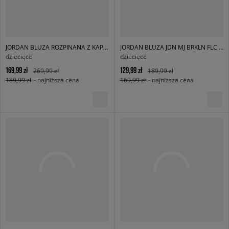
JORDAN BLUZA ROZPINANA Z KAPTUREM JDB MJ SPORT STMT HOOP FLC
JORDAN BLUZA JDN MJ BRKLN FLC CREW BOY
dziecięce
dziecięce
169,99 zł
129,99 zł
269,99 zł
189,99 zł
189,99 zł
- najniższa cena
169,99 zł
- najniższa cena