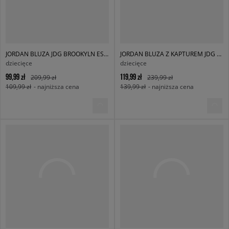
JORDAN BLUZA JDG BROOKYLN ESS FT CREW GIRL
JORDAN BLUZA Z KAPTUREM JDG BROOKLYN ESS PO GIRL
dziecięce
dziecięce
99,99 zł
119,99 zł
209,99 zł
239,99 zł
109,99 zł
- najniższa cena
139,99 zł
- najniższa cena