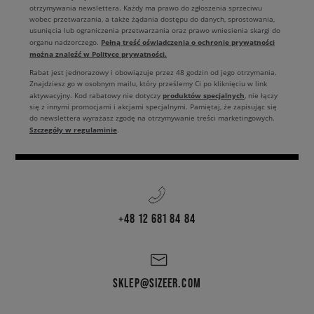
otrzymywania newslettera. Każdy ma prawo do zgłoszenia sprzeciwu
wobec przetwarzania, a także żądania dostępu do danych, sprostowania,
usunięcia lub ograniczenia przetwarzania oraz prawo wniesienia skargi do
Pełną treść oświadczenia o ochronie prywatności
organu nadzorczego.
można znaleźć w Polityce prywatności.
Rabat jest jednorazowy i obowiązuje przez 48 godzin od jego otrzymania.
Znajdziesz go w osobnym mailu, który prześlemy Ci po kliknięciu w link
produktów specjalnych
aktywacyjny. Kod rabatowy nie dotyczy
, nie łączy
się z innymi promocjami i akcjami specjalnymi. Pamiętaj, że zapisując się
do newslettera wyrażasz zgodę na otrzymywanie treści marketingowych.
Szczegóły w regulaminie
.
+48 12 681 84 84
SKLEP@SIZEER.COM