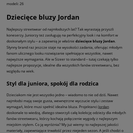
modeli: 26
Dziecięce bluzy Jordan
Najlepszy streetwear od najmłodszych lat? Tak wyrastają przyszli
koneserzy. Juniorzy też zasługują na perfekcyjny look i na komfort w
doskonałym stylu – a zapewnią je właśnie
dziecięce bluzy Jordan
.
Słynny brand raz jeszcze staje na wysokości zadania, oferując młodym
fanom ulicznego looku rozwiązanie spełniające wszystkie, nawet
najwyższe wymagania. Ale w Sizeer to standard – tutaj czekają tylko
najlepsze propozycje, idealne dla wszystkich fanów streetwearu, bez
względu na wiek.
Styl dla juniora, spokój dla rodzica
Dzieciakom nie jest wszystko jedno – wiadomo to nie od dziś. Nawet
najmłodsi mają swoje gusta, wewnętrzne wyczucie stylu i zestaw
wymagań, które musi spełnić idealna bluza. Projektanci
Jordan
doskonale to wiedzą, dlatego stworzyli całą kolekcję odzieży dla młodych
fanów streetwearu, którzy kochają połączenie wygody z najlepszym
miejskim stylem. Co ją wyróżnia? My już wiemy: to najlepszej jakości
materiały, zapewniające trwałość przez niejeden sezon. A jeśli chodzi o