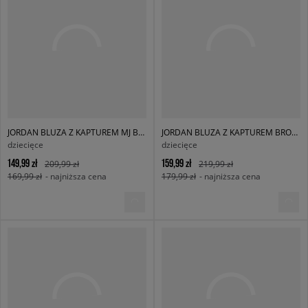
JORDAN BLUZA Z KAPTUREM MJ BRKLN FLC PO HOODIE BOY
JORDAN BLUZA Z KAPTUREM BROOKLYN FLEECE B
dziecięce
dziecięce
149,99 zł
159,99 zł
209,99 zł
219,99 zł
169,99 zł
- najniższa cena
179,99 zł
- najniższa cena