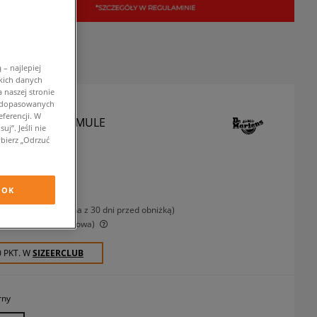
– najlepiej
kich danych
 naszej stronie
w dopasowanych
ferencji. W
TENS ZEBZAG MULE
j”. Jeśli nie
bierz „Odrzuć
klapki
zł
OK
z VAT
-11%
(Najniższa cena z 30 dni przed obniżką)
-29%
(Cena początkowa)
0 PKT. W
SIZEERCLUB
rny