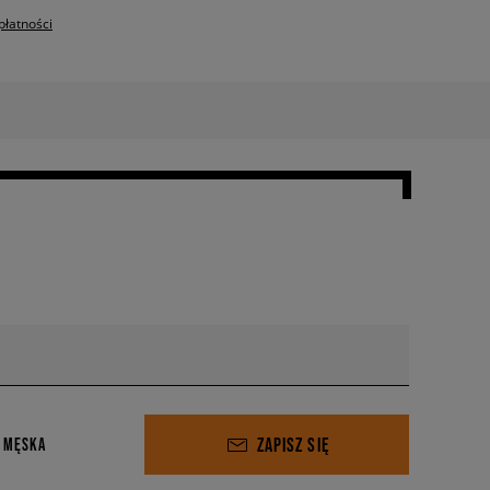
płatności
ZAPISZ SIĘ
 MĘSKA