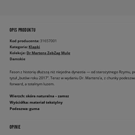
OPIS PRODUKTU
Kod producenta:
31657001
Kategoria:
Klapki
Kolekcje:
Dr Martens ZebZag Mule
Damskie
Fason z historią dłuższą niż niejedna dynastia — od starożytnego Rzymu, p
tytuł „butów roku 2017”. Teraz w wydaniu Dr. Martens’a, z chunky podesz
forward, a totalnym luzem.
Wierzch: skóra naturalna – zamsz
Wyściółka: materiał tekstylny
Podeszwa: guma
OPINIE