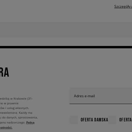
Szczegóły 
RA
Adres e-mail
edzibą w Krakowie (31-
ane w prawnie
ów i usług własnych.
 newslettera. Każdy ma
u do danych, sprostowania,
OFERTA DAMSKA
OFERTA
Pełną
rganu nadzorczego.
atności.