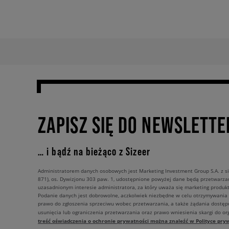
ZAPISZ SIĘ DO NEWSLETTE
… i bądź na bieżąco z Sizeer
Administratorem danych osobowych jest Marketing Investment Group S.A. z si
871), os. Dywizjonu 303 paw. 1, udostępnione powyżej dane będą przetwarz
uzasadnionym interesie administratora, za który uważa się marketing produkt
Podanie danych jest dobrowolne, aczkolwiek niezbędne w celu otrzymywania
prawo do zgłoszenia sprzeciwu wobec przetwarzania, a także żądania dostęp
usunięcia lub ograniczenia przetwarzania oraz prawo wniesienia skargi do o
treść oświadczenia o ochronie prywatności można znaleźć w Polityce pryw