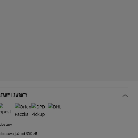
STAWY I ZWROTY
 dostaw
stawa już od 350 zł!