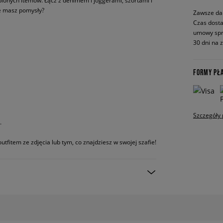
bionych itemów. Łącz z denimem i joggerami, szortami i
ze masz pomysły?
Zawsze da
Czas dosta
umowy spr
30 dni na 
FORMY PŁ
Szczegóły 
.
utfitem ze zdjęcia lub tym, co znajdziesz w swojej szafie!