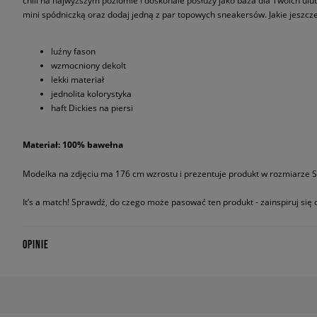
chill na najwyższym poziomie i doskonale posłuży jako baza dla Twoich ulu
mini spódniczką oraz dodaj jedną z par topowych sneakersów. Jakie jeszc
luźny fason
wzmocniony dekolt
lekki materiał
jednolita kolorystyka
haft Dickies na piersi
Materiał: 100% bawełna
Modelka na zdjęciu ma 176 cm wzrostu i prezentuje produkt w rozmiarze S
It’s a match! Sprawdź, do czego może pasować ten produkt - zainspiruj się o
OPINIE