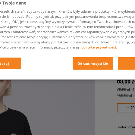
 Twoje dane
zelkich starań, aby zakupy naszych Klientów były udane, a produkty, które wybierają 
do ich potrzeb. Robimy to jednak przy pełnym poszanowaniu bezpieczeństwa wszyst
liknij „OK”, jeśli chcesz, abyśmy wykorzystywali informacje o Twoich zachowaniach na
wania personalizowanych specjalnie dla Ciebie treści, w tym rekomendacji produktó
otrzeb i zainteresowań, spersonalizowanych reklam czy zapamiętywanie wybranych pre
i możesz zmienić swoją decyzję i ustawienia dotyczące plików cookie wybierając „Dostosu
ymywać spersonalizowanej oferty produktów, dopasowanych do Twoich preferencji, wy
W celu uzyskania więcej informacji, przeczytaj naszą
politykę prywatności.
DICKIE
damskie, 
tosuj
Odrzuć wszystkie
69,99 z
79,99 zł
-
169,99 zł
✛ 70
Kolor:
cza