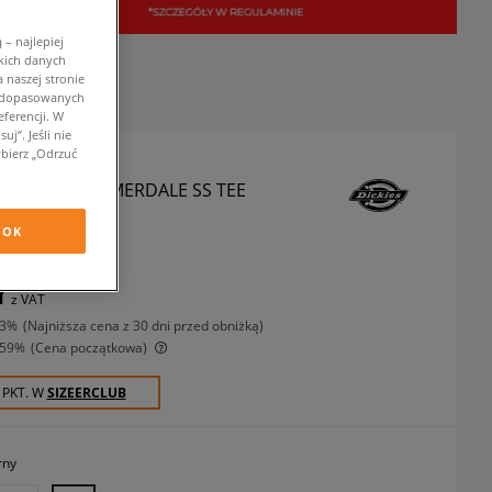
– najlepiej
kich danych
 naszej stronie
w dopasowanych
ferencji. W
j”. Jeśli nie
bierz „Odrzuć
S T-SHIRT SUMMERDALE SS TEE
koszulki
OK
ł
z VAT
13%
(najniższa cena z 30 dni przed obniżką)
-59%
(Cena początkowa)
 PKT. W
SIZEERCLUB
rny