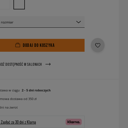
 rozmiar
DODAJ DO KOSZYKA
WDŹ DOSTĘPNOŚĆ W SALONACH
tawa w ciągu
2 - 5 dni roboczych
mowa dostawa od 350 zł
dni na zwrot
Zapłać za 30 dni z Klarną