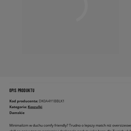
OPIS PRODUKTU
Kod producenta:
DK0A4Y1BBLK1
Kategoria:
Koszulki
Damskie
Minimalizm w duchu comfy friendly? Trudno o lepszy match niż oversizeo