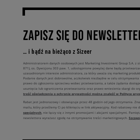
ZAPISZ SIĘ DO NEWSLETTE
… i bądź na bieżąco z Sizeer
Administratorem danych osobowych jest Marketing Investment Group S.A. z si
871), os. Dywizjonu 303 paw. 1, udostępnione powyżej dane będą przetwarz
uzasadnionym interesie administratora, za który uważa się marketing produkt
Podanie danych jest dobrowolne, aczkolwiek niezbędne w celu otrzymywania
prawo do zgłoszenia sprzeciwu wobec przetwarzania, a także żądania dostęp
usunięcia lub ograniczenia przetwarzania oraz prawo wniesienia skargi do o
treść oświadczenia o ochronie prywatności można znaleźć w Polityce pryw
Rabat jest jednorazowy i obowiązuje przez 48 godzin od jego otrzymania. Zn
mailu, który prześlemy Ci po kliknięciu w link aktywacyjny. Kod rabatowy nie 
specjalnych
, nie łączy się z innymi promocjami i akcjami specjalnymi. Pamięta
Szczeg
newslettera wyrażasz zgodę na otrzymywanie treści marketingowych.