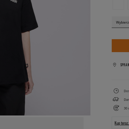
Wybierz
SPRA
Dos
Dar
30 
Kup teraz.