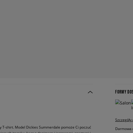
FORMY DO
Szczegóły
wy T-shirt. Model Dickies Summerdale pomoże Ci poczuć
Darmowa do