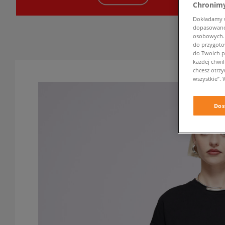
Chronimy
Dokładamy ws
dopasowane 
osobowych. K
do przygoto
do Twoich p
każdej chwil
chcesz otrz
wszystkie”. 
Dos