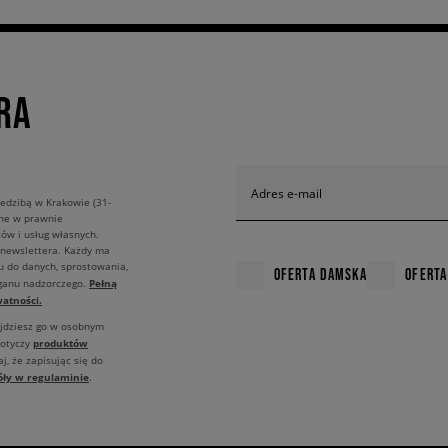
RA
Adres e-mail
edzibą w Krakowie (31-
ane w prawnie
ów i usług własnych.
 newslettera. Każdy ma
u do danych, sprostowania,
OFERTA DAMSKA
OFERTA
Pełną
rganu nadzorczego.
atności.
ajdziesz go w osobnym
produktów
dotyczy
j, że zapisując się do
óły w regulaminie
.