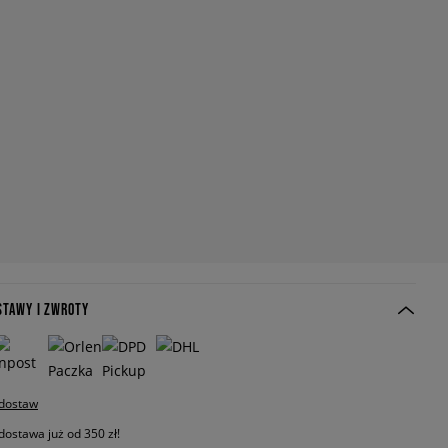
STAWY I ZWROTY
 dostaw
stawa już od 350 zł!