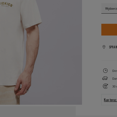
Wybierz
SPRA
Dos
Dar
30 
Kup teraz.