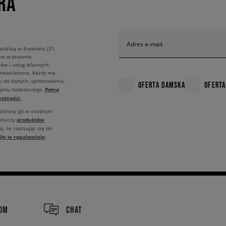
RA
Adres e-mail
edzibą w Krakowie (31-
ane w prawnie
ów i usług własnych.
 newslettera. Każdy ma
u do danych, sprostowania,
OFERTA DAMSKA
OFERTA
Pełną
rganu nadzorczego.
atności.
ajdziesz go w osobnym
produktów
dotyczy
j, że zapisując się do
óły w regulaminie
.
COM
CHAT