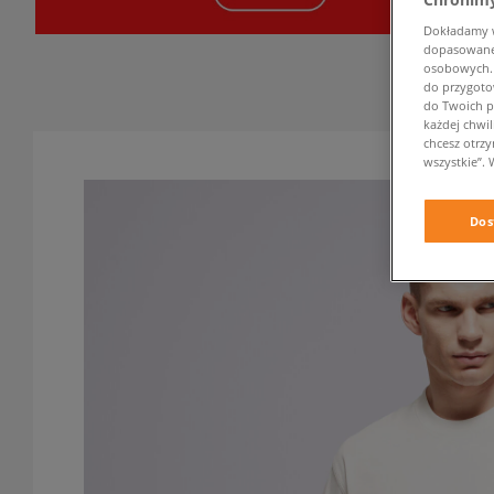
Dokładamy ws
dopasowane 
osobowych. K
do przygoto
do Twoich p
każdej chwil
chcesz otrz
wszystkie”. 
Dos