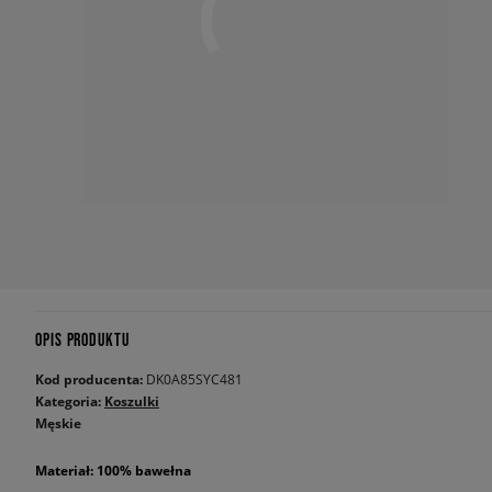
OPIS PRODUKTU
Kod producenta:
DK0A85SYC481
Kategoria:
Koszulki
Męskie
Materiał: 100% bawełna