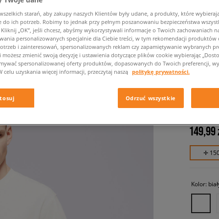
zelkich starań, aby zakupy naszych Klientów były udane, a produkty, które wybierają 
do ich potrzeb. Robimy to jednak przy pełnym poszanowaniu bezpieczeństwa wszyst
liknij „OK”, jeśli chcesz, abyśmy wykorzystywali informacje o Twoich zachowaniach na
wania personalizowanych specjalnie dla Ciebie treści, w tym rekomendacji produktó
otrzeb i zainteresowań, spersonalizowanych reklam czy zapamiętywanie wybranych pre
i możesz zmienić swoją decyzję i ustawienia dotyczące plików cookie wybierając „Dostosu
ymywać spersonalizowanej oferty produktów, dopasowanych do Twoich preferencji, wy
W celu uzyskania więcej informacji, przeczytaj naszą
politykę prywatności.
DICKIES
tosuj
Odrzuć wszystkie
męskie, ko
149,99 
✛ 15
Kolor:
biał