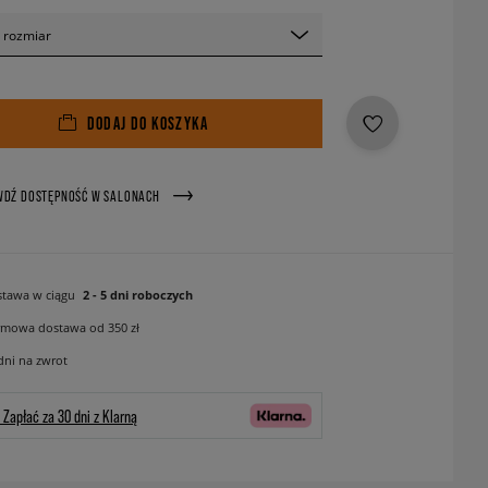
 rozmiar
DODAJ DO KOSZYKA
WDŹ DOSTĘPNOŚĆ W SALONACH
tawa w ciągu
2 - 5 dni roboczych
mowa dostawa od 350 zł
dni na zwrot
Zapłać za 30 dni z Klarną