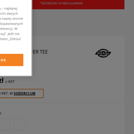
– najlepiej
kich danych
 naszej stronie
w dopasowanych
ferencji. W
j”. Jeśli nie
bierz „Odrzuć
 T-SHIRT BUILDER TEE
OK
szulki
zł
z VAT
0 PKT. W
SIZEERCLUB
y