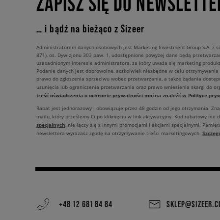
ZAPISZ SIĘ DO NEWSLETTE
… i bądź na bieżąco z Sizeer
Administratorem danych osobowych jest Marketing Investment Group S.A. z si
871), os. Dywizjonu 303 paw. 1, udostępnione powyżej dane będą przetwarz
uzasadnionym interesie administratora, za który uważa się marketing produkt
Podanie danych jest dobrowolne, aczkolwiek niezbędne w celu otrzymywania
prawo do zgłoszenia sprzeciwu wobec przetwarzania, a także żądania dostęp
usunięcia lub ograniczenia przetwarzania oraz prawo wniesienia skargi do o
treść oświadczenia o ochronie prywatności można znaleźć w Polityce pryw
Rabat jest jednorazowy i obowiązuje przez 48 godzin od jego otrzymania. Zn
mailu, który prześlemy Ci po kliknięciu w link aktywacyjny. Kod rabatowy nie 
specjalnych
, nie łączy się z innymi promocjami i akcjami specjalnymi. Pamięta
Szczeg
newslettera wyrażasz zgodę na otrzymywanie treści marketingowych.
+48 12 681 84 84
SKLEP@SIZEER.